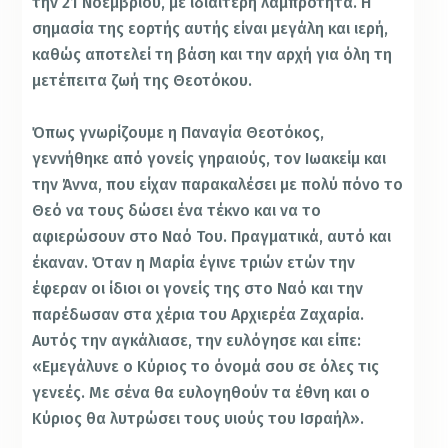
την 21 Νοεμβρίου, με ιδιαίτερη λαμπρότητα. Η
σημασία της εορτής αυτής είναι μεγάλη και ιερή,
καθώς αποτελεί τη βάση και την αρχή για όλη τη
μετέπειτα ζωή της Θεοτόκου.
Όπως γνωρίζουμε η Παναγία Θεοτόκος,
γεννήθηκε από γονείς γηραιούς, τον Ιωακείμ και
την Άννα, που είχαν παρακαλέσει με πολύ πόνο το
Θεό να τους δώσει ένα τέκνο και να το
αφιερώσουν στο Ναό Του. Πραγματικά, αυτό και
έκαναν. Όταν η Μαρία έγινε τριών ετών την
έφεραν οι ίδιοι οι γονείς της στο Ναό και την
παρέδωσαν στα χέρια του Αρχιερέα Ζαχαρία.
Αυτός την αγκάλιασε, την ευλόγησε και είπε:
«Εμεγάλυνε ο Κύριος το όνομά σου σε όλες τις
γενεές. Με σένα θα ευλογηθούν τα έθνη και ο
Κύριος θα λυτρώσει τους υιούς του Ισραήλ».