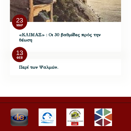
23
ΜΑΡ
«ΚΛΙΜΑΞ» : Oι 30 βαθμίδες πρός την
θέωση
13
ΦΕΒ
Περί των Ψαλμών.