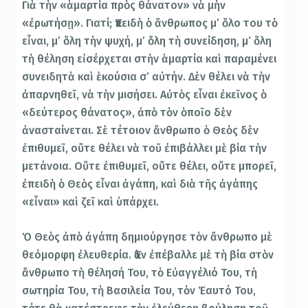
Γιὰ τὴν «ἁμαρτία πρὸς θάνατον» νὰ μὴν
«ἐρωτήσῃ». Γιατί; Ἐπειδὴ ὁ ἄνθρωπος μ’ ὅλο του τὸ
εἶναι, μ’ ὅλη τὴν ψυχή, μ’ ὅλη τὴ συνείδηση, μ’ ὅλη
τὴ θέληση εἰσέρχεται στὴν ἁμαρτία καὶ παραμένει
συνειδητὰ καὶ ἑκούσια σ’ αὐτήν. Δὲν θέλει νὰ τὴν
ἀπαρνηθεῖ, νὰ τὴν μισήσει. Αὐτὸς εἶναι ἐκεῖνος ὁ
«δεύτερος θάνατος», ἀπὸ τὸν ὁποῖο δὲν
ἀνασταίνεται. Σὲ τέτοιον ἄνθρωπο ὁ Θεὸς δὲν
ἐπιθυμεῖ, οὔτε θέλει νὰ τοῦ ἐπιβάλλει μὲ βία τὴν
μετάνοια. Οὔτε ἐπιθυμεῖ, οὔτε θέλει, οὔτε μπορεῖ,
ἐπειδὴ ὁ Θεὸς εἶναι ἀγάπη, καὶ διὰ τῆς ἀγάπης
«εἶναι» καὶ ζεῖ καὶ ὑπάρχει.
Ὁ Θεὸς ἀπὸ ἀγάπη δημιούργησε τὸν ἄνθρωπο μὲ
θεόμορφη ἐλευθερία. Ἐὰν ἐπέβαλλε μὲ τὴ βία στὸν
ἄνθρωπο τὴ θέλησή Του, τὸ Εὐαγγέλιό Του, τὴ
σωτηρία Του, τὴ Βασιλεία Του, τὸν Ἑαυτό Του,