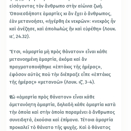
εἰσάγοντας τὸν ἄνθρωπο στὴν αἰώνια ζωή.
Ὁποιεσδήποτε ἁμαρτίες κι ἂν ἔχει ὁ ἄνθρωπος,
ἐὰν μετανοήσει, «ἠγέρθη ἐκ νεκρῶν»: «νεκρὸς ἦν
καὶ ἀνέζησε, καὶ ἀπολωλὼς ἢν καὶ εὑρέθη» (Λουκ.
ιε’, 24.32).
Ἔτσι, «ἁμαρτία μὴ πρὸς θάνατον» εἶναι κάθε
μετανοημένη ἁμαρτία, ἀκόμα καὶ ἂν
πραγματοποιήθηκε «ἑπτάκις τῆς ἡμέρας»,
ἐφόσον αὐτὸς ποὺ τὴν διέπραξε εἶπε «ἑπτάκις
τῆς ἡμέρας» «μετανοῶ» (Λουκ. ιζ’, 3-4).
Ἐνῶ «ἁμαρτία πρὸς θάνατον» εἶναι κάθε
ἀμετανόητη ἁμαρτία, δηλαδὴ κάθε ἁμαρτία κατὰ
τὴν ὁποία καὶ στὴν ὁποία παραμένει ὁ ἄνθρωπος
συνειδητά, ἑκούσια καὶ ἐπίμονα. Τέτοια ἁμαρτία
προκαλεῖ τὸ θάνατο τῆς ψυχῆς. Καὶ ὁ θάνατος