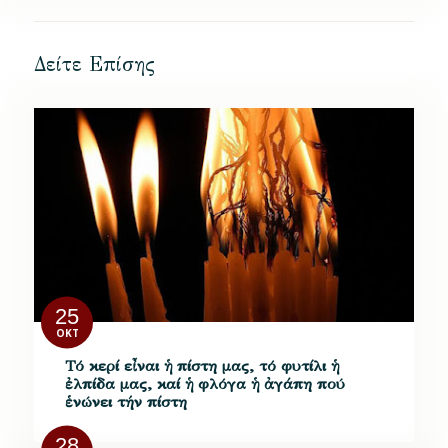
Δείτε Επίσης
25
ΟΚΤ
Τό κερί εἶναι ἡ πίστη μας, τό φυτίλι ἡ
ἐλπίδα μας, καί ἡ φλόγα ἡ ἀγάπη πού
ἑνώνει τήν πίστη
28