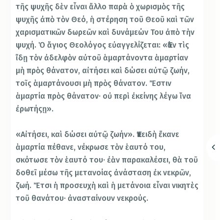
τῆς ψυχῆς δὲν εἶναι ἄλλο παρὰ ὁ χωρισμὸς τῆς
ψυχῆς ἀπὸ τὸν Θεό, ἡ στέρηση τοῦ Θεοῦ καὶ τῶν
χαρισματικῶν δωρεῶν καὶ δυνάμεών Του ἀπὸ τὴν
ψυχή. Ὁ ἅγιος Θεολόγος εὐαγγελίζεται: «Ἐὰν τὶς
ἴδῃ τὸν ἀδελφὸν αὐτοῦ ἁμαρτάνοντα ἁμαρτίαν
μὴ πρὸς θάνατον, αἰτήσει καὶ δώσει αὐτῷ ζωήν,
τοῖς ἁμαρτάνουσι μὴ πρὸς θάνατον. Ἔστιν
ἁμαρτία πρὸς θάνατον· οὐ περὶ ἐκείνης λέγω ἵνα
ἐρωτήςῃ».
«Αἰτήσει, καὶ δώσει αὐτῷ ζωήν». Ἐπειδὴ ἔκανε
ἁμαρτία πέθανε, νέκρωσε τὸν ἑαυτό του,
σκότωσε τὸν ἑαυτό του· ἐὰν παρακαλέσει, θὰ τοῦ
δοθεῖ μέσω τῆς μετανοίας ἀνάσταση ἐκ νεκρῶν,
ζωή. Ἔτσι ἡ προσευχὴ καὶ ἡ μετάνοια εἶναι νικητὲς
τοῦ θανάτου· ἀνασταίνουν νεκρούς.