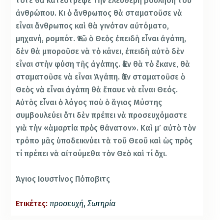
τότε θὰ κατέστρεφε τὴν ἐλεύθερη βούληση τοῦ
ἀνθρώπου. Κι ὁ ἄνθρωπος θὰ σταματοῦσε νὰ
εἶναι ἄνθρωπος καὶ θὰ γινόταν αὐτόματο,
μηχανή, ρομπότ. Ἐνῶ ὁ Θεὸς ἐπειδὴ εἶναι ἀγάπη,
δὲν θὰ μποροῦσε νὰ τὸ κάνει, ἐπειδὴ αὐτὸ δὲν
εἶναι στὴν φύση τῆς ἀγάπης. Ἐὰν θὰ τὸ ἔκανε, θὰ
σταματοῦσε νὰ εἶναι Ἀγάπη. Ἐὰν σταματοῦσε ὁ
Θεὸς νὰ εἶναι ἀγάπη θὰ ἔπαυε νὰ εἶναι Θεός.
Αὐτὸς εἶναι ὁ λόγος ποὺ ὁ ἅγιος Μύστης
συμβουλεύει ὅτι δὲν πρέπει νὰ προσευχόμαστε
γιὰ τὴν «ἁμαρτία πρὸς θάνατον». Καὶ μ’ αὐτὸ τὸν
τρόπο μᾶς ὑποδεικνύει τὰ τοῦ Θεοῦ καὶ ὡς πρὸς
τί πρέπει νὰ αἰτούμεθα τὸν Θεὸ καὶ τί ὄχι.
Άγιος Ιουστίνος Πόποβιτς
Ετικέτες:
προσευχή
,
Σωτηρία