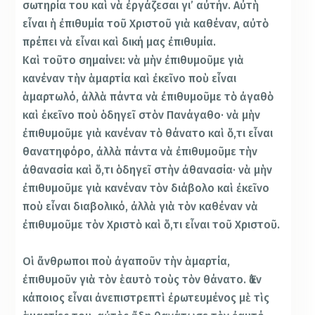
σωτηρία του καὶ νὰ ἐργάζεσαι γι’ αὐτήν. Αὐτὴ
εἶναι ἡ ἐπιθυμία τοῦ Χριστοῦ γιὰ καθέναν, αὐτὸ
πρέπει νὰ εἶναι καὶ δική μας ἐπιθυμία.
Καὶ τοῦτο σημαίνει: νὰ μὴν ἐπιθυμοῦμε γιὰ
κανέναν τὴν ἁμαρτία καὶ ἐκεῖνο ποὺ εἶναι
ἁμαρτωλό, ἀλλὰ πάντα νὰ ἐπιθυμοῦμε τὸ ἀγαθὸ
καὶ ἐκεῖνο ποὺ ὁδηγεῖ στὸν Πανάγαθο· νὰ μὴν
ἐπιθυμοῦμε γιὰ κανέναν τὸ θάνατο καὶ ὅ,τι εἶναι
θανατηφόρο, ἀλλὰ πάντα νὰ ἐπιθυμοῦμε τὴν
ἀθανασία καὶ ὅ,τι ὁδηγεῖ στὴν ἀθανασία· νὰ μὴν
ἐπιθυμοῦμε γιὰ κανέναν τὸν διάβολο καὶ ἐκεῖνο
ποὺ εἶναι διαβολικό, ἀλλὰ γιὰ τὸν καθέναν νὰ
ἐπιθυμοῦμε τὸν Χριστὸ καὶ ὅ,τι εἶναι τοῦ Χριστοῦ.
Οἱ ἄνθρωποι ποὺ ἀγαποῦν τὴν ἁμαρτία,
ἐπιθυμοῦν γιὰ τὸν ἑαυτὸ τοὺς τὸν θάνατο. Ἐὰν
κάποιος εἶναι ἀνεπιστρεπτὶ ἐρωτευμένος μὲ τὶς