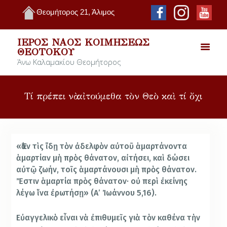
Θεομήτορος 21, Άλιμος
ΙΕΡΌΣ ΝΑΌΣ ΚΟΙΜΉΣΕΩΣ
ΘΕΟΤΌΚΟΥ
Άνω Καλαμακίου Θεομήτορος
Τί πρέπει νὰ αἰτούμεθα τὸν Θεὸ καὶ τί ὄχι
«
Ἐὰν τὶς ἴδῃ τὸν ἀδελφὸν αὐτοῦ ἁμαρτάνοντα
ἁμαρτίαν μὴ πρὸς θάνατον, αἰτήσει, καὶ δώσει
αὐτῷ ζωήν, τοῖς ἁμαρτάνουσι μὴ πρὸς θάνατον.
Ἔστιν ἁμαρτία πρὸς θάνατον· οὐ περὶ ἐκείνης
λέγω ἵνα ἐρωτήσῃ» (Α’ Ἰωάννου 5,16).
Εὐαγγελικὸ εἶναι νὰ ἐπιθυμεῖς γιὰ τὸν καθένα τὴν