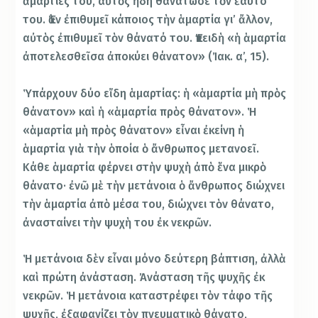
ἁμαρτίες του, αὐτὸς ἤδη θανάτωσε τὸν ἐαυτό
του. Ἐὰν ἐπιθυμεῖ κάποιος τὴν ἁμαρτία γι’ ἄλλον,
αὐτὸς ἐπιθυμεῖ τὸν θάνατό του. Ἐπειδὴ «ἡ ἁμαρτία
ἀποτελεσθεῖσα ἀποκύει θάνατον» (Ἰακ. α’, 15).
Ὑπάρχουν δύο εἴδη ἁμαρτίας: ἡ «ἁμαρτία μὴ πρὸς
θάνατον» καὶ ἡ «ἁμαρτία πρὸς θάνατον». Ἡ
«ἁμαρτία μὴ πρὸς θάνατον» εἶναι ἐκείνη ἡ
ἁμαρτία γιὰ τὴν ὁποία ὁ ἄνθρωπος μετανοεῖ.
Κάθε ἁμαρτία φέρνει στὴν ψυχὴ ἀπὸ ἕνα μικρὸ
θάνατο· ἐνῶ μὲ τὴν μετάνοια ὁ ἄνθρωπος διώχνει
τὴν ἁμαρτία ἀπὸ μέσα του, διώχνει τὸν θάνατο,
ἀνασταίνει τὴν ψυχὴ του ἐκ νεκρῶν.
Ἡ μετάνοια δὲν εἶναι μόνο δεύτερη βάπτιση, ἀλλὰ
καὶ πρώτη ἀνάσταση. Ἀνάσταση τῆς ψυχῆς ἐκ
νεκρῶν. Ἡ μετάνοια καταστρέφει τὸν τάφο τῆς
ψυχῆς, ἐξαφανίζει τὸν πνευματικὸ θάνατο,