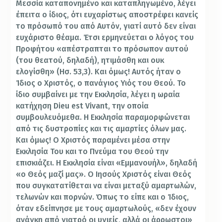
Μεσσία καταπονημένο και καταπληγωμένο, λέγει
έπειτα ο ίδιος, ότι ευχαρίστως αποστρέφει κανείς
το πρόσωπό του από Αυτόν, γιατί αυτό δεν είναι
ευχάριστο θέαμα. Έτσι ερμηνεύεται ο λόγος του
Προφήτου «απέστραπται το πρόσωπον αυτού
(του θεατού, δηλαδή), ητιμάσθη και ουκ
ελογίσθη» (Ησ. 53,3). Και όμως! Αυτός ήταν ο
Ίδιος ο Χριστός, ο πανάγιος Υιός του Θεού. Το
ίδιο συμβαίνει με την Εκκλησία, λέγει η ωραία
κατήχηση Dieu est Vivant, την οποία
συμβουλευόμεθα. Η Εκκλησία παραμορφώνεται
από τις δυστροπίες και τις αμαρτίες όλων μας.
Και όμως! Ο Χριστός παραμένει μέσα στην
Εκκλησία Του και το Πνεύμα του Θεού την
επισκιάζει. Η Εκκλησία είναι «Εμμανουήλ», δηλαδή
«ο Θεός μαζί μας». Ο Ιησούς Χριστός είναι Θεός
που συγκατατίθεται να είναι μεταξύ αμαρτωλών,
τελωνών και πορνών. Όπως το είπε και ο Ίδιος,
όταν εδείπνησε με τους αμαρτωλούς, «δεν έχουν
ανάγκη από γιατρό οι υγιείς, αλλά οι άρρωστοι»