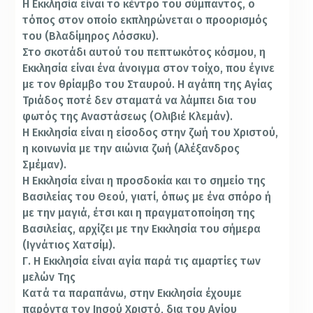
Η Εκκλησία είναι το κέντρο του σύμπαντος, ο
τόπος στον οποίο εκπληρώνεται ο προορισμός
του (Βλαδίμηρος Λόσσκυ).
Στο σκοτάδι αυτού του πεπτωκότος κόσμου, η
Εκκλησία είναι ένα άνοιγμα στον τοίχο, που έγινε
με τον θρίαμβο του Σταυρού. Η αγάπη της Αγίας
Τριάδος ποτέ δεν σταματά να λάμπει δια του
φωτός της Αναστάσεως (Ολιβιέ Κλεμάν).
Η Εκκλησία είναι η είσοδος στην ζωή του Χριστού,
η κοινωνία με την αιώνια ζωή (Αλέξανδρος
Σμέμαν).
Η Εκκλησία είναι η προσδοκία και το σημείο της
Βασιλείας του Θεού, γιατί, όπως με ένα σπόρο ή
με την μαγιά, έτσι και η πραγματοποίηση της
Βασιλείας, αρχίζει με την Εκκλησία του σήμερα
(Ιγνάτιος Χατσίμ).
Γ. Η Εκκλησία είναι αγία παρά τις αμαρτίες των
μελών Της
Κατά τα παραπάνω, στην Εκκλησία έχουμε
παρόντα τον Ιησού Χριστό, δια του Αγίου