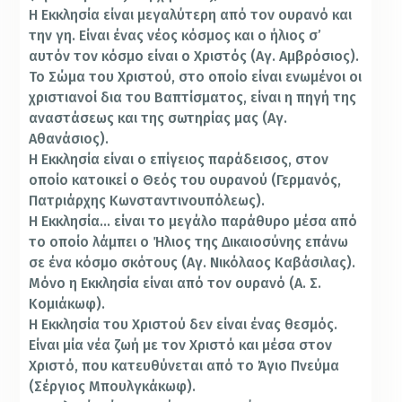
Η Εκκλησία είναι μεγαλύτερη από τον ουρανό και
την γη. Είναι ένας νέος κόσμος και ο ήλιος σ’
αυτόν τον κόσμο είναι ο Χριστός (Αγ. Αμβρόσιος).
Το Σώμα του Χριστού, στο οποίο είναι ενωμένοι οι
χριστιανοί δια του Βαπτίσματος, είναι η πηγή της
αναστάσεως και της σωτηρίας μας (Αγ.
Αθανάσιος).
Η Εκκλησία είναι ο επίγειος παράδεισος, στον
οποίο κατοικεί ο Θεός του ουρανού (Γερμανός,
Πατριάρχης Κωνσταντινουπόλεως).
Η Εκκλησία… είναι το μεγάλο παράθυρο μέσα από
το οποίο λάμπει ο Ήλιος της Δικαιοσύνης επάνω
σε ένα κόσμο σκότους (Αγ. Νικόλαος Καβάσιλας).
Μόνο η Εκκλησία είναι από τον ουρανό (Α. Σ.
Κομιάκωφ).
Η Εκκλησία του Χριστού δεν είναι ένας θεσμός.
Είναι μία νέα ζωή με τον Χριστό και μέσα στον
Χριστό, που κατευθύνεται από το Άγιο Πνεύμα
(Σέργιος Μπουλγκάκωφ).