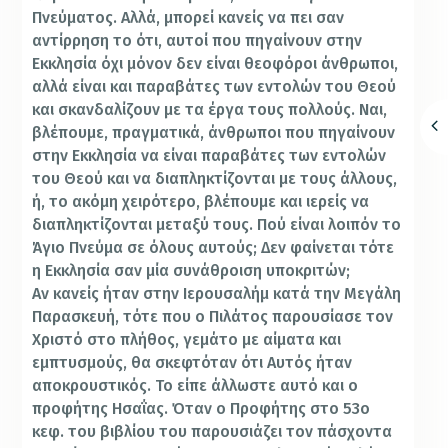
Πνεύματος. Αλλά, μπορεί κανείς να πει σαν
αντίρρηση το ότι, αυτοί που πηγαίνουν στην
Εκκλησία όχι μόνον δεν είναι θεοφόροι άνθρωποι,
αλλά είναι και παραβάτες των εντολών του Θεού
και σκανδαλίζουν με τα έργα τους πολλούς. Ναι,
βλέπουμε, πραγματικά, άνθρωποι που πηγαίνουν
στην Εκκλησία να είναι παραβάτες των εντολών
του Θεού και να διαπληκτίζονται με τους άλλους,
ή, το ακόμη χειρότερο, βλέπουμε και ιερείς να
διαπληκτίζονται μεταξύ τους. Πού είναι λοιπόν το
Άγιο Πνεύμα σε όλους αυτούς; Δεν φαίνεται τότε
η Εκκλησία σαν μία συνάθροιση υποκριτών;
Αν κανείς ήταν στην Ιερουσαλήμ κατά την Μεγάλη
Παρασκευή, τότε που ο Πιλάτος παρουσίασε τον
Χριστό στο πλήθος, γεμάτο με αίματα και
εμπτυσμούς, θα σκεφτόταν ότι Αυτός ήταν
αποκρουστικός. Το είπε άλλωστε αυτό και ο
προφήτης Ησαΐας. Όταν ο Προφήτης στο 53ο
κεφ. του βιβλίου του παρουσιάζει τον πάσχοντα