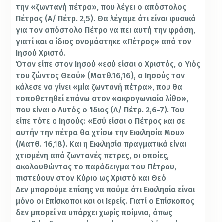
την «ζωντανή πέτρα», που λέγει ο απόστολος
Πέτρος (Α/ Πέτρ. 2,5). Θα λέγαμε ότι είναι φυσικό
για τον απόστολο Πέτρο να πει αυτή την φράση,
γιατί και ο ίδιος ονομάστηκε «Πέτρος» από τον
Ιησού Χριστό.
Όταν είπε στον Ιησού «εσύ είσαι ο Χριστός, ο Υιός
του ζώντος Θεού» (Ματθ.16,16), ο Ιησούς τον
κάλεσε να γίνει «μία ζωντανή πέτρα», που θα
τοποθετηθεί επάνω στον «ακρογωνιαίο λίθο»,
που είναι ο Αυτός ο Ίδιος (Α/ Πέτρ. 2,6-7). Του
είπε τότε ο Ιησούς: «Εσύ είσαι ο Πέτρος και σε
αυτήν την πέτρα θα χτίσω την Εκκλησία Μου»
(Ματθ. 16,18). Και η Εκκλησία πραγματικά είναι
χτισμένη από ζωντανές πέτρες, οι οποίες,
ακολουθώντας το παράδειγμα του Πέτρου,
πιστεύουν στον Κύριο ως Χριστό και Θεό.
Δεν μπορούμε επίσης να πούμε ότι Εκκλησία είναι
μόνο οι Επίσκοποι και οι Ιερείς. Γιατί ο Επίσκοπος
δεν μπορεί να υπάρχει χωρίς ποίμνιο, όπως