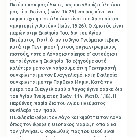
Πνεύμα που μας έδωσε, μας υπενθυμίζει όλα όσα
μας είπε Εκείνος (Ιωάν. 14,26) και μας κάνει να
συμμετέχουμε σε όλα όσα είναι του Χριστού και
«μαρτυρεί γι Αυτόν» (Ιωάν. 15,26). Ο Χριστός είναι
παρών στην Εκκλησία Του, δια του Αγίου
Πνεύματος. Γιατί, όταν το Άγιο Πνεύμα κατέβηκε
κατά την Πεντηκοστή στους συγκεντρωμένους
πιστούς, τότε ο Λόγος κατοίκησε σ’ αυτούς και
αυτοί έγιναν η Εκκλησία. Το εξηγούμε αυτό
καλύτερα με το να νοήσουμε ότι η Πεντηκοστή
συγκρίνεται με τον Ευαγγελισμό, και η Εκκλησία
συγκρίνεται με την Παρθένο Μαρία. Κατά την
ημέρα του Ευαγγελισμού ο Λόγος έγινε σάρκα δια
του Αγίου Πνεύματος (Ιωάν. 1,14. Ματθ. 1,18). Η
Παρθένος Μαρία δια του Αγίου Πνεύματος
συνέλαβε τον Ιησού.
Η Εκκλησία φέρει τον Λόγο και κηρύττει τον Λόγο,
όπως τον έφερε η Θεοτόκος Μαρία, η οποία και
τον γέννησε. Ο σαρκωθείς Υιός του Θεού είναι