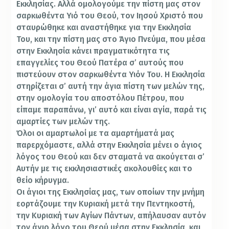
Εκκλησίας. Αλλά ομολογούμε την πίστη μας στον
σαρκωθέντα Υιό του Θεού, τον Ιησού Χριστό που
σταυρώθηκε και αναστήθηκε για την Εκκλησία
Του, και την πίστη μας στο Άγιο Πνεύμα, που μέσα
στην Εκκλησία κάνει πραγματικότητα τις
επαγγελίες του Θεού Πατέρα σ’ αυτούς που
πιστεύουν στον σαρκωθέντα Υιόν Του. Η Εκκλησία
στηρίζεται σ’ αυτή την άγια πίστη των μελών της,
στην ομολογία του αποστόλου Πέτρου, που
είπαμε παραπάνω, γι’ αυτό και είναι αγία, παρά τις
αμαρτίες των μελών της.
Όλοι οι αμαρτωλοί με τα αμαρτήματά μας
παρερχόμαστε, αλλά στην Εκκλησία μένει ο άγιος
λόγος του Θεού και δεν σταματά να ακούγεται σ’
Αυτήν με τις εκκλησιαστικές ακολουθίες και το
θείο κήρυγμα.
Οι άγιοι της Εκκλησίας μας, των οποίων την μνήμη
εορτάζουμε την Κυριακή μετά την Πεντηκοστή,
την Κυριακή των Αγίων Πάντων, απήλαυσαν αυτόν
τον άγιο λόγο του Θεού μέσα στην Εκκλησία, και