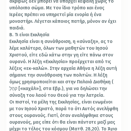
ακριβώς δεν μπορεί να υπάρχει κεφαλή χωρίς το
υπόλοιπο σώμα. Με τον ίδιο τρόπο και ένας
Ιερέας πρέπει να υπηρετεί μία ενορία ή ένα
μοναστήρι. Λέγεται κάποιος πατήρ, μόνον αν έχει
παιδιά.
Β. Τι είναι Εκκλησία
Εκκλησία είναι η συνάθροιση, η «σύναξη», ας το
λέμε καλύτερα, όλων των μαθητών του Ιησού
Χριστού, είτε εδώ κάτω στην γη είτε πάνω στον
ουρανό. Η λέξη «Εκκλησία» προέρχεται από τις
λέξεις «εκ-καλώ». Στην αρχαία Αθήνα η λέξη αυτή
σήμαινε την συνάθροιση των πολιτών. Η λέξη
όμως χρησιμοποιείται και στην Παλαιά Διαθήκη (
קהָלָ [«καχάλ»], στα Εβρ.), για να δηλώσει την
σύναξη του λαού του Θεού για την λατρεία.
Οι πιστοί, τα μέλη της Εκκλησίας, είναι ενωμένοι
με τον Ιησού Χριστό, παρά το ότι Αυτός ανελήφθη
στους ουρανούς. Γιατί, όταν αναλήφθηκε στους
ουρανούς, μας είπε ότι θα είναι πάντοτε μαζί μας
μέχρι το τέλος του κόσμου (Ματθ. 28,20). Το Άγιο