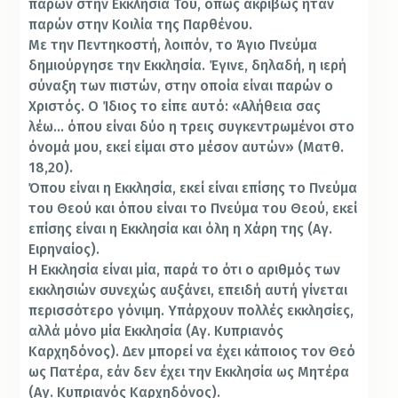
παρών στην Εκκλησία Του, όπως ακριβώς ήταν
παρών στην Κοιλία της Παρθένου.
Με την Πεντηκοστή, λοιπόν, το Άγιο Πνεύμα
δημιούργησε την Εκκλησία. Έγινε, δηλαδή, η ιερή
σύναξη των πιστών, στην οποία είναι παρών ο
Χριστός. Ο Ίδιος το είπε αυτό: «Αλήθεια σας
λέω… όπου είναι δύο η τρεις συγκεντρωμένοι στο
όνομά μου, εκεί είμαι στο μέσον αυτών» (Ματθ.
18,20).
Όπου είναι η Εκκλησία, εκεί είναι επίσης το Πνεύμα
του Θεού και όπου είναι το Πνεύμα του Θεού, εκεί
επίσης είναι η Εκκλησία και όλη η Χάρη της (Αγ.
Ειρηναίος).
Η Εκκλησία είναι μία, παρά το ότι ο αριθμός των
εκκλησιών συνεχώς αυξάνει, επειδή αυτή γίνεται
περισσότερο γόνιμη. Υπάρχουν πολλές εκκλησίες,
αλλά μόνο μία Εκκλησία (Αγ. Κυπριανός
Καρχηδόνος). Δεν μπορεί να έχει κάποιος τον Θεό
ως Πατέρα, εάν δεν έχει την Εκκλησία ως Μητέρα
(Αγ. Κυπριανός Καρχηδόνος).