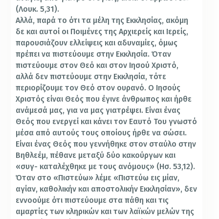
(Λουκ. 5,31).
Αλλά, παρά το ότι τα μέλη της Εκκλησίας, ακόμη
δε και αυτοί οι Ποιμένες της Αρχιερείς και Ιερείς,
παρουσιάζουν ελλείψεις και αδυναμίες, όμως
πρέπει να πιστεύουμε στην Εκκλησία. Όταν
πιστεύουμε στον Θεό και στον Ιησού Χριστό,
αλλά δεν πιστεύουμε στην Εκκλησία, τότε
περιορίζουμε τον Θεό στον ουρανό. Ο Ιησούς
Χριστός είναι Θεός που έγινε άνθρωπος και ήρθε
ανάμεσά μας, για να μας γιατρέψει. Είναι ένας
Θεός που ενεργεί και κάνει τον Εαυτό Του γνωστό
μέσα από αυτούς τους οποίους ήρθε να σώσει.
Είναι ένας Θεός που γεννήθηκε στον σταύλο στην
Βηθλεέμ, πέθανε μεταξύ δύο κακούργων και
«συγ- καταλέχθηκε με τους ανόμους» (Ησ. 53,12).
Όταν στο «Πιστεύω» λέμε «Πιστεύω εις μίαν,
αγίαν, καθολικήν και αποστολικήν Εκκλησίαν», δεν
εννοούμε ότι πιστεύουμε στα πάθη και τις
αμαρτίες των κληρικών και των λαϊκών μελών της