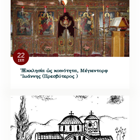
22
ΣΕΠ
Ἡ Ἐκκλησία ὡς κοινότητα, Μέγιεντορφ
‘Ιωάννης (Πρεσβύτερος )