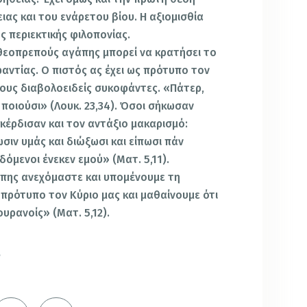
ας και του ενάρετου βίου. Η αξιομισθία
ς περιεκτικής φιλοπονίας.
 θεοπρεπούς αγάπης μπορεί να κρατήσει το
αντίας. Ο πιστός ας έχει ως πρότυπο τον
ους διαβολοειδείς συκοφάντες. «Πάτερ,
ί ποιούσι» (Λουκ. 23,34). Όσοι σήκωσαν
έρδισαν και τον αντάξιο μακαρισμό:
σιν υμάς και διώξωσι και είπωσι πάν
όμενοι ένεκεν εμού» (Ματ. 5,11).
άπης ανεχόμαστε και υπομένουμε τη
 πρότυπο τον Κύριο μας και μαθαίνουμε ότι
υρανοίς» (Ματ. 5,12).
ή