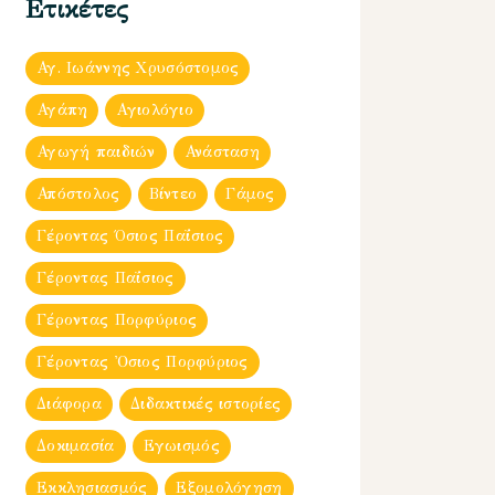
Ετικέτες
Αγ. Ιωάννης Χρυσόστομος
Αγάπη
Αγιολόγιο
Αγωγή παιδιών
Ανάσταση
Απόστολος
Βίντεο
Γάμος
Γέροντας Όσιος Παΐσιος
Γέροντας Παΐσιος
Γέροντας Πορφύριος
Γέροντας Ὀσιος Πορφύριος
Διάφορα
Διδακτικές ιστορίες
Δοκιμασία
Εγωισμός
Εκκλησιασμός
Εξομολόγηση