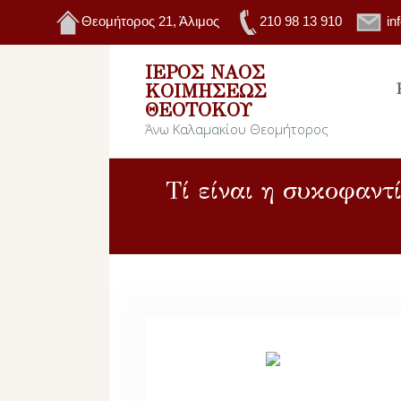
Θεομήτορος 21, Άλιμος
210 98 13 910
in
ΙΕΡΌΣ ΝΑΌΣ
ΚΟΙΜΉΣΕΩΣ
ΘΕΟΤΌΚΟΥ
Άνω Καλαμακίου Θεομήτορος
Τί είναι η συκοφαντ