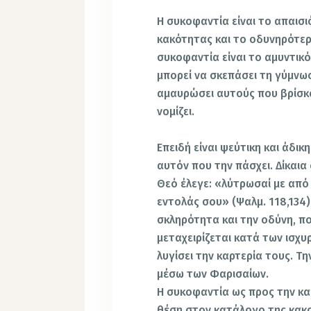
Η συκοφαντία είναι το απαισι
κακότητας και το οδυνηρότερ
συκοφαντία είναι το αμυντικ
μπορεί να σκεπάσει τη γύμνωσ
αμαυρώσει αυτούς που βρίσκο
νομίζει.
Επειδή είναι ψεύτικη και άδικ
αυτόν που την πάσχει. Δίκαι
Θεό έλεγε: «λύτρωσαί με απ
εντολάς σου» (Ψαλμ. 118,134)
σκληρότητα και την οδύνη, πο
μεταχειρίζεται κατά των ισχυ
λυγίσει την καρτερία τους. Τ
μέσω των Φαρισαίων.
Η συκοφαντία ως προς την κα
θέση στον κατάλογο της κακο