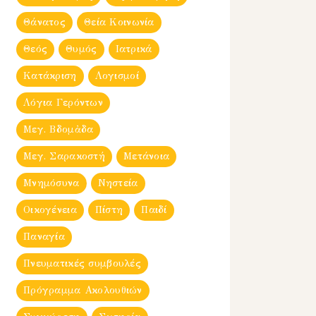
Θάνατος
Θεία Κοινωνία
Θεός
Θυμός
Ιατρικά
Κατάκριση
Λογισμοί
Λόγια Γερόντων
Μεγ. Βδομἀδα
Μεγ. Σαρακοστή
Μετάνοια
Μνημόσυνα
Νηστεία
Οικογένεια
Πίστη
Παιδί
Παναγία
Πνευματικές συμβουλές
Πρόγραμμα Ακολουθιών