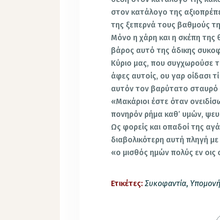
στον κατάλογο της αξιοπρέπει
της ξεπερνά τους βαθμούς τη
Μόνο η χάρη και η σκέπη της
βάρος αυτό της άδικης συκοφ
Κύριο μας, που συγχωρούσε τ
άφες αυτοίς, ου γαρ οίδασι τ
αυτόν τον βαρύτατο σταυρό κ
«Μακάριοι έστε όταν ονειδίσω
πονηρόν ρήμα καθ’ υμών, ψευδ
Ως φορείς και οπαδοί της αγ
διαβολικότερη αυτή πληγή με
«ο μισθός ημών πολύς εν οις ο
Ετικέτες:
Συκοφαντία
,
Υπομον