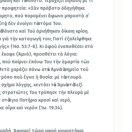
ωση καὶ τὸ θάνατο. Τεμαχίζει δηλαδὴ μὲ τὸ
τὴν προφητεία: «Σὰν πρόβατο ὁδηγήθηκε
ώμητο, ποὺ παραμένει ἄφωνο μπροστὰ σ᾿
Αὐτὸς δὲν ἀνοίγει τὸ στόμα Του.
 θάνατο καὶ Τοῦ ἀρνήθηκαν δίκαιη κρίση.
ει γιὰ τὴν καταγωγή του; Γιατὶ ἐξαλείφθηκε
γῆς» (Ἡσ. 53:7-8). Κι ἀφοῦ ἐναποθέσει στὸ
οὺ ἔκοψε (Ἀμνό), προσθέτει τὰ λόγια:
, ποὺ παίρνει ἐπάνω Του τὴν ἁμαρτία τῶν
ετὰ χαράζει πάνω στὸν Ἀμνὸ τὸ σημεῖο τοῦ
τρόπο ποὺ ἔγινε ἡ θυσία: μὲ τὸ σταυρό.
 σχῆμα λόγχης, κεντάει τὸν Ἀμνὸ στὸ δεξὶ
ὺς στρατιῶτες Του τρύπησε τὴν πλευρὰ μὲ
στὸ ἅγιο Ποτήριο κρασὶ καὶ νερό,
ε αἷμα καὶ νερό» (Ἰω. 19:34).
ομιδή. Ἀφαιρεῖ τώρα μικρὰ κομματάκια