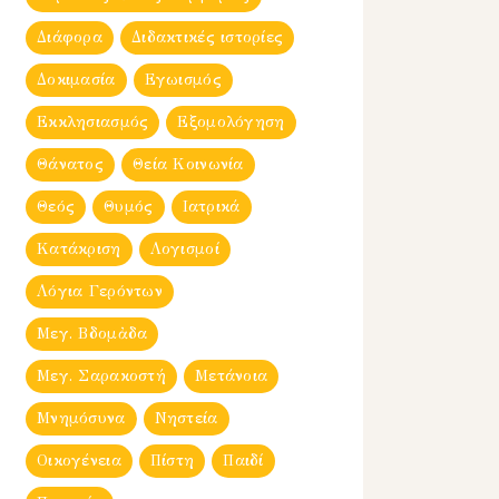
Διάφορα
Διδακτικές ιστορίες
Δοκιμασία
Εγωισμός
Εκκλησιασμός
Εξομολόγηση
Θάνατος
Θεία Κοινωνία
Θεός
Θυμός
Ιατρικά
Κατάκριση
Λογισμοί
Λόγια Γερόντων
Μεγ. Βδομἀδα
Μεγ. Σαρακοστή
Μετάνοια
Μνημόσυνα
Νηστεία
Οικογένεια
Πίστη
Παιδί