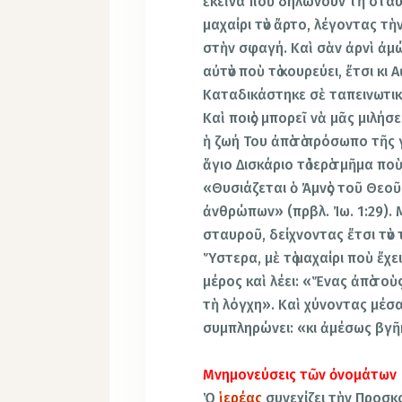
ἐκεῖνα ποὺ δηλώνουν τὴ σταύρ
μαχαίρι τὸν ἄρτο, λέγοντας 
στὴν σφαγή. Καὶ σὰν ἀρνὶ ἀμ
αὐτὸν ποὺ τὸ κουρεύει, ἔτσι κι 
Καταδικάστηκε σὲ ταπεινωτικὸ
Καὶ ποιὸς μπορεῖ νὰ μᾶς μιλήσ
ἡ ζωή Του ἀπὸ τὸ πρόσωπο τῆς 
ἅγιο Δισκάριο τὸ ἱερὸ τμῆμα π
«Θυσιάζεται ὁ Ἀμνὸς τοῦ Θεοῦ
ἀνθρώπων» (πρβλ. Ἰω. 1:29). Μ
σταυροῦ, δείχνοντας ἔτσι τὸν 
Ὕστερα, μὲ τὸ μαχαίρι ποὺ ἔχει
μέρος καὶ λέει: «Ἕνας ἀπὸ το
τὴ λόγχη». Καὶ χύνοντας μέσα 
συμπληρώνει: «κι ἀμέσως βγῆκ
Μνημονεύσεις τῶν ὀνομάτων
Ὁ
ἱερέας
συνεχίζει τὴν Προσκ