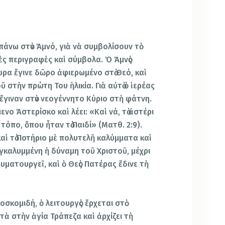
πάνω στὸν Ἀμνό, γιὰ νὰ συμβολίσουν τὸ
ὲς περιγραφὲς καὶ σύμβολα. Ὁ Ἀμνὸς
ρα ἔγινε δῶρο ἀφιερωμένο στὸ Θεό, καὶ
ῦ στὴν πρώτη Του ἡλικία. Γιὰ αὐτὸ ὁ ἱερέας
γιναν στὸν νεογέννητο Κύριο στὴ φάτνη.
ενο Ἀστερίσκο καὶ λέει: «Καὶ νά, τὸ ἀστέρι
 τόπο, ὅπου ἦταν τὸ Παιδί» (Ματθ. 2:9).
καὶ τὸ Ποτήριο μὲ πολυτελῆ καλύμματα καὶ
συγκαλυμμένη ἡ δύναμη τοῦ Χριστοῦ, μέχρι
θαυματουργεῖ, καὶ ὁ Θεὸς Πατέρας ἔδινε τὴ
σκομιδή, ὁ λειτουργὸς ἔρχεται στὸ
ὰ στὴν ἁγία Τράπεζα καὶ ἀρχίζει τὴ