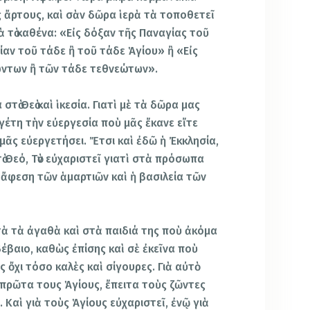
ς ἄρτους, καὶ σὰν δῶρα ἱερὰ τὰ τοποθετεῖ
ιὰ τὸ καθένα: «Εἰς δόξαν τῆς Παναγίας τοῦ
ίαν τοῦ τάδε ἢ τοῦ τάδε Ἁγίου» ἢ «Εἰς
ώντων ἢ τῶν τάδε τεθνεώτων».
στὸ Θεὸ καὶ ἱκεσία. Γιατὶ μὲ τὰ δῶρα μας
γέτη τὴν εὐεργεσία ποὺ μᾶς ἔκανε εἴτε
μᾶς εὐεργετήσει. Ἔτσι καὶ ἐδῶ ἡ Ἐκκλησία,
 Θεό, Τὸν εὐχαριστεῖ γιατὶ στὰ πρόσωπα
 ἄφεση τῶν ἁμαρτιῶν καὶ ἡ βασιλεία τῶν
ὐτὰ τὰ ἀγαθὰ καὶ στὰ παιδιά της ποὺ ἀκόμα
ἀβέβαιο, καθὼς ἐπίσης καὶ σὲ ἐκεῖνα ποὺ
ς ὄχι τόσο καλὲς καὶ σίγουρες. Γιὰ αὐτὸ
 πρῶτα τους Ἁγίους, ἔπειτα τοὺς ζῶντες
 Καὶ γιὰ τοὺς Ἁγίους εὐχαριστεῖ, ἐνῷ γιὰ