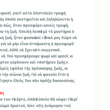
 κρασί, γιατὶ αὐτὰ ἀποτελοῦν τροφὴ
τὴν ὁποία συντηρεῖται καὶ ἐκδηλώνεται
ἡ
ται πώς, ὅταν προσφέρει κανεὶς τροφή,
ια τη ζωή. Ἐπειδὴ λοιπὸν μὲ τὰ μυστήρια ὁ
η ζωή, ἦταν φυσικὸ καὶ τὸ δικό μας δῶρο νὰ
 γιὰ νὰ μὴν εἶναι ἀταίριαστη ἡ προσφορά
οῦ, ἀλλὰ νὰ ἔχει κάτι συγγενικό.
 νὰ Τοῦ προσφέρουμε ψωμὶ καὶ κρασί, κι
ἄρτον οὐράνιον» καὶ «ποτήριον ζωῆς».
μεῖς ἐφόδια τῆς πρόσκαιρης ζωῆς, κι
 τὴν αἰώνια ζωή. Γιὰ νὰ φανοῦν ἔτσι ἡ
μέτρητο ἔλεός Του σὰν πράξη δικαιοσύνης.
ίας
του τὸν ἄρτο, ἀπὸ τὸν ὁποῖο θὰ κόψει τὸ ἱερὸ
ῶμα Χριστοῦ, λέει: «Εἰς ἀνάμνησιν τοῦ