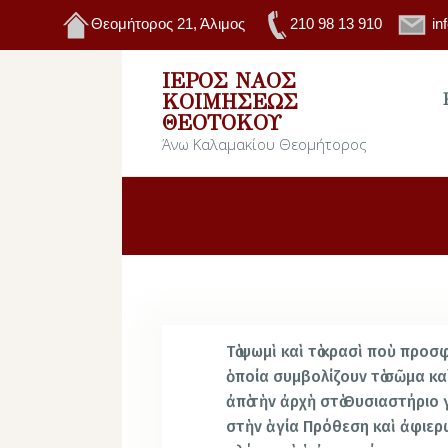
Θεομήτορος 21, Άλιμος
210 98 13 910
in
ΙΕΡΌΣ ΝΑΌΣ
ΚΟΙΜΉΣΕΩΣ
ΘΕΟΤΌΚΟΥ
Άνω Καλαμακίου Θεομήτορος
Τὸ ψωμὶ καὶ τὸ κρασὶ ποὺ προσ
ὁποία συμβολίζουν τὸ σῶμα κα
ἀπὸ τὴν ἀρχὴ στὸ Θυσιαστήριο
στὴν ἁγία Πρόθεση καὶ ἀφιερώ