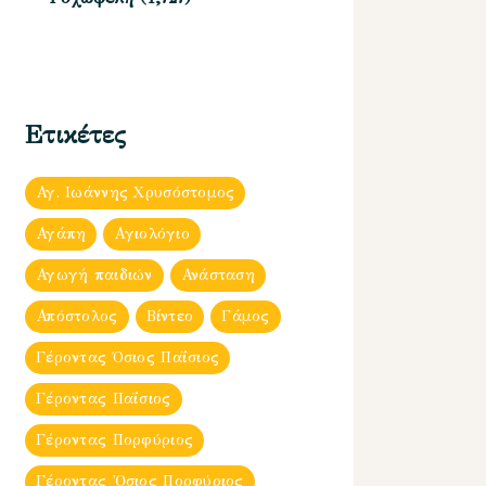
Ετικέτες
Αγ. Ιωάννης Χρυσόστομος
Αγάπη
Αγιολόγιο
Αγωγή παιδιών
Ανάσταση
Απόστολος
Βίντεο
Γάμος
Γέροντας Όσιος Παΐσιος
Γέροντας Παΐσιος
Γέροντας Πορφύριος
Γέροντας Ὀσιος Πορφύριος