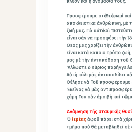
πλέον καὶ ἡ ὀνομασία τους.
Προσφέρουμε στὸ Θεὸ ψωμὶ καὶ
ἀποκλειστικὰ ἀνθρώπινη, μὲ 
ζωή μας. Γιὰ αὐτὸ καὶ πιστεύε
εἶναι σὰν νὰ προσφέρει τὴν ἴδ
Θεός μας χαρίζει τὴν ἀνθρώπιν
εἶναι κατὰ κάποιο τρόπο ζωή,
μας μὲ τὴν ἀνταπόδοση τοῦ Θε
Ἄλλωστε ὁ Κύριος παρήγγειλε
Αὐτὸς πάλι μᾶς ἀνταποδίδει «
Θέλησε νὰ Τοῦ προσφέρουμε ἐ
Ἐκεῖνος νὰ μᾶς ἀντιπροσφέρει
χάρη Του σὰν ἀμοιβὴ καὶ τὸ ἀ
Ἀνάμνηση τῆς σταυρικῆς θυσ
Ὁ
ἱερέας
ἀφοῦ πάρει στὰ χέρια 
τμῆμα ποὺ θὰ μεταβληθεῖ σὲ σ