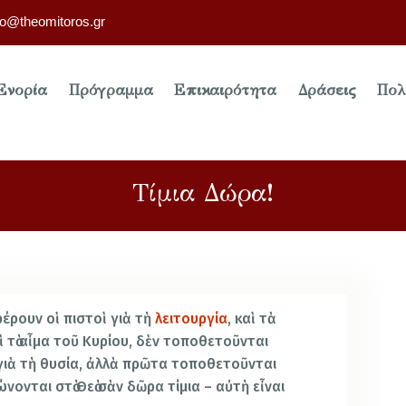
fo@theomitoros.gr
Ενορία
Πρόγραμμα
Επικαιρότητα
Δράσεις
Πολ
Τίμια Δώρα!
φέρουν οἱ πιστοὶ γιὰ τὴ
λειτουργία
, καὶ τὰ
ὶ τὸ αἷμα τοῦ Κυρίου, δὲν τοποθετοῦνται
 γιὰ τὴ θυσία, ἀλλὰ πρῶτα τοποθετοῦνται
νονται στὸ Θεὸ σὰν δῶρα τίμια – αὐτὴ εἶναι