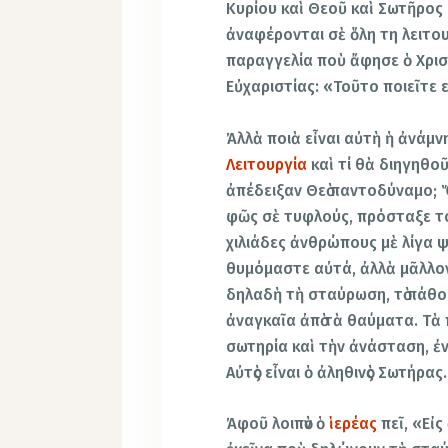
Κυρίου καὶ Θεοῦ καὶ Σωτῆρος
ἀναφέρονται σὲ ὅλη τη λειτο
παραγγελία ποὺ ἄφησε ὁ Χριστ
Εὐχαριστίας: «Τοῦτο ποιεῖτε ε
Ἀλλὰ ποιὰ εἶναι αὐτὴ ἡ ἀνάμν
Λειτουργία
καὶ τί θὰ διηγηθοῦ
ἀπέδειξαν Θεὸ παντοδύναμο; Ὅ
φῶς σὲ τυφλούς, πρόσταξε τ
χιλιάδες ἀνθρώπους μὲ λίγα ψω
θυμόμαστε αὐτά, ἀλλὰ μᾶλλο
δηλαδὴ τὴ σταύρωση, τὸ πάθος,
ἀναγκαῖα ἀπὸ τὰ θαύματα. Τὰ
σωτηρία καὶ τὴν ἀνάσταση, ἐ
Αὐτὸς εἶναι ὁ ἀληθινὸς Σωτήρας.
Ἀφοῦ λοιπὸν ὁ
ἱερέας
πεῖ, «Εἰ