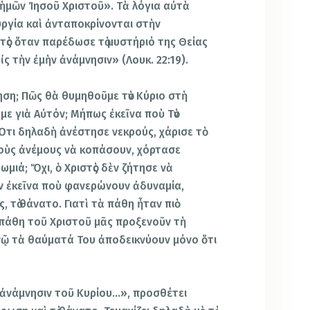
 ἡμῶν Ἰησοῦ Χριστοῦ». Τὰ λόγια αὐτὰ
υργία καὶ ἀνταποκρίνονται στὴν
ὸς ὅταν παρέδωσε τὸ μυστήριό της Θείας
ἰς τὴν ἐμὴν ἀνάμνησιν» (Λουκ. 22:19).
ηση; Πῶς θὰ θυμηθοῦμε τὸν Κύριο στὴ
με γιὰ Αὐτόν; Μήπως ἐκεῖνα ποὺ Τὸν
τι δηλαδὴ ἀνέστησε νεκρούς, χάρισε τὸ
οὺς ἀνέμους νὰ κοπάσουν, χόρτασε
μιά; Ὄχι, ὁ Χριστὸς δὲν ζήτησε νὰ
ν ἐκεῖνα ποὺ φανερώνουν ἀδυναμία,
 τὸ θάνατο. Γιατὶ τὰ πάθη ἦταν πιὸ
 πάθη τοῦ Χριστοῦ μᾶς προξενοῦν τὴ
νῷ τὰ θαύματά Του ἀποδεικνύουν μόνο ὅτι
ς ἀνάμνησιν τοῦ Κυρίου…», προσθέτει