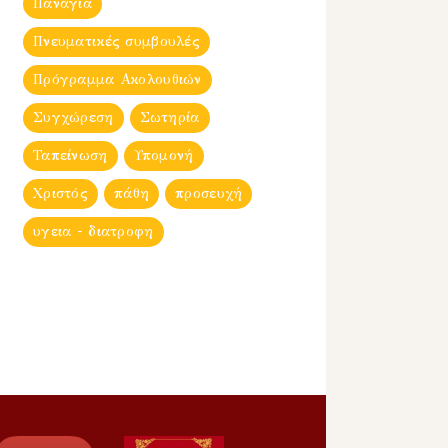
Παναγία
Πνευματικές συμβουλές
Πρόγραμμα Ακολουθιών
Συγχώρεση
Σωτηρία
Ταπείνωση
Υπομονή
Χριστός
πάθη
προσευχή
υγεια - διατροφη