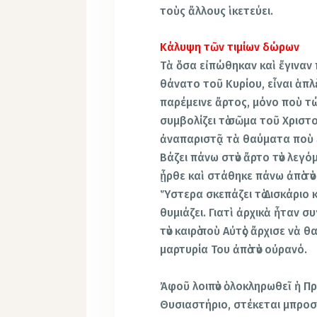
τοὺς ἄλλους ἱκετεύει.
Κάλυψη τῶν τιμίων δώρων
Τὰ ὅσα εἰπώθηκαν καὶ ἔγιναν 
θάνατο τοῦ Κυρίου, εἶναι ἁπλ
παρέμεινε ἄρτος, μόνο ποὺ τώ
συμβολίζει τὸ σῶμα τοῦ Χριστο
ἀναπαριστᾷ τὰ θαύματα ποὺ ἔ
Βάζει πάνω στὸν ἄρτο τὸν λεγόμ
ᾖρθε καὶ στάθηκε πάνω ἀπὸ τὸν
Ὕστερα σκεπάζει τὸ Δισκάριο 
θυμιάζει. Γιατὶ ἀρχικὰ ἦταν 
τὸν καιρὸ ποὺ Αὐτὸς ἄρχισε νὰ 
μαρτυρία Του ἀπὸ τὸν οὐρανό.
Ἀφοῦ λοιπὸν ὁλοκληρωθεῖ ἡ Προ
Θυσιαστήριο, στέκεται μπροστ