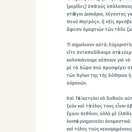
(μερίδες) ἀπὸ τοὺς ὑπόλοιπου
στὸ ἅγιο Δισκάριο, λέγοντας γ
Θεοῦ Μητρός», ἢ «Εἰς πρεσβε
ἄφεσιν ἁμαρτιῶν τῶν τάδε ζ
Τί σημαίνουν αὐτά; Εὐχαριστία 
εἴτε ἀνταποδίδουμε στὸν εὐερ
καλοπιάνουμε κάποιον γιὰ νὰ 
μὲ τὰ δῶρα ποὺ προσφέρει στὸ
τῶν Ἁγίων της τῆς δόθηκαν ἡ
οὐρανῶν.
Καὶ Τὸν ἱκετεύει νὰ δοθοῦν α
ζοῦν καὶ τὸ τέλος τους εἶναι 
ἔχουν πεθάνει, ἀλλὰ μὲ ἐλπίδε
λοιπὸν μνημονεύει ὀνομαστικὰ
καὶ τέλος τοὺς κεκοιμημένους.