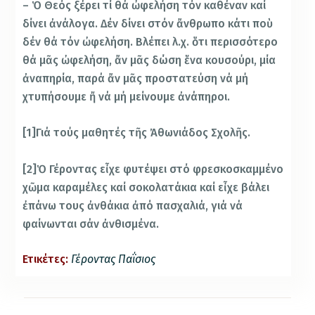
– Ὁ Θεός ξέρει τί θά ὠφελήση τόν καθέναν καί
δίνει ἀνάλογα. Δέν δίνει στόν ἄνθρωπο κάτι ποὺ
δέν θά τόν ὠφελήση. Βλέπει λ.χ. ὅτι περισσότερο
θά μᾶς ὠφελήση, ἄν μᾶς δώση ἕνα κουσούρι, μία
ἀναπηρία, παρά ἄν μᾶς προστατεύση νά μή
χτυπήσουμε ἤ νά μή μείνουμε ἀνάπηροι.
[1]Γιά τούς μαθητές τῆς Ἀθωνιάδος Σχολῆς.
[2]Ὁ Γέροντας εἶχε φυτέψει στό φρεσκοσκαμμένο
χῶμα καραμέλες καί σοκολατάκια καί εἶχε βάλει
ἐπάνω τους ἀνθάκια ἀπό πασχαλιά, γιά νά
φαίνωνται σάν ἀνθισμένα.
Ετικέτες:
Γέροντας Παΐσιος