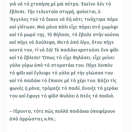
γιά νά τό χτυπήση μέ μιὰ πέτρα. Ἐκεῖνο δέν τό
ἔβλεπε. Τήν τελευταία στιγμή, φαίνεται, ὁ
Ἄγγελος τοῦ τό ἔκανε νά δῆ κάτι, τινάχτηκε πέρα
καί γλίτωσε. Μιὰ μάνα πάλι εἶχε πάρει στό χωράφι
καί τό μωρό της. Τό θήλασε, τό ἔβαλε στήν κούνια
καί πῆγε νά δούλεψη. Μετά ἀπό λίγο, ὅταν πῆγε
κοντά του, τί νά δῆ! Τό παιδάκι κρατοῦσε ἕνα φίδι
καί τό ἔβλεπε! Ὅπως τό εἶχε θηλάσει, εἶχε μείνει
γάλα γύρω ἀπό τό στοματάκι του. Πῆγε λοιπόν
τό φίδι καί ἔγλειφε τό γάλα μέ τήν γλώσσα του
καί τό παιδάκι τό ἔπιασε μέ τό χέρι του. Βάζει τίς
φωνές ἡ μάνα, τρόμαξε τό παιδί, ἄνοιξε τό χεράκι
του καί ἔφυγε τό φίδι! Φυλάει ὁ Θεός τά παιδιά.
– Γέροντα, τότε πῶς πολλά παιδάκια ὑποφέρουν
ἀπό ἀρρώστιες κ.λπ.;