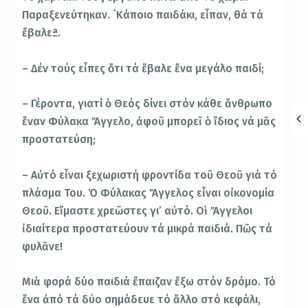
Παραξενεύτηκαν. ´Κάποιο παιδάκι, εἶπαν, θά τά
ἔβαλεª.
– Δέν τούς εἶπες ὅτι τά ἔβαλε ἕνα μεγάλο παιδί;
– Γέροντα, γιατί ὁ Θεός δίνει στόν κάθε ἄνθρωπο
ἕναν Φύλακα Ἄγγελο, ἀφοῦ μπορεῖ ὁ ἴδιος νά μᾶς
προστατεύση;
– Αὐτό εἶναι ξεχωριστή φροντίδα τοῦ Θεοῦ γιά τό
πλάσμα Του. Ὁ Φύλακας Ἄγγελος εἶναι οἰκονομία
Θεοῦ. Εἴμαστε χρεῶστες γι’ αὐτό. Οἱ Ἄγγελοι
ἰδιαίτερα προστατεύουν τά μικρά παιδιά. Πῶς τά
φυλᾶνε!
Μιὰ φορά δύο παιδιά ἔπαιζαν ἔξω στόν δρόμο. Τό
ἕνα ἀπό τά δύο σημάδευε τό ἄλλο στό κεφάλι,