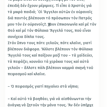
ἐπειδή δέν ἔχουν μέριμνες. Τί εἶπε ὁ Χριστός γιά
τά μικρά παιδιά; ´Οἱ Ἄγγελοι αὐτῶν ἐν οὐρανοῖς
διά παντός βλέπουσι τό πρόσωπον τόν Πατρός
μου τόν ἐν οὐρανοῖςª. Ἔχουν ἐπικοινωνία καί μέ τόν
Θεό καί μέ τόν Φύλακα Ἄγγελό τους, πού εἶναι
συνέχεια δίπλα τους.
Στόν ὕπνο τους πότε γελοῦν, πότε κλαῖνε, γιατί
βλέπουν διάφορα. Ἄλλοτε βλέπουν τόν Φύλακα
Ἄγγελό τους καί παίζουν μαζί του – τά χαϊδεύει,
τά πειράζει, κουνάει τά χεράκια τους καί αὐτά
γελοῦν – ἄλλοτε πάλι βλέπουν καμμιά σκηνή τοῦ
πειρασμοῦ καί κλαῖνε.
– Ὁ πειρασμός γιατί πηγαίνει στά νήπια;
– Καί αὐτό τά βοηθάει, γιά νά αἰσθάνωνται τήν
ἀνάγκη νά ζητοῦν τήν μάνα τους. Ἄν δέν ὑπῆρχε