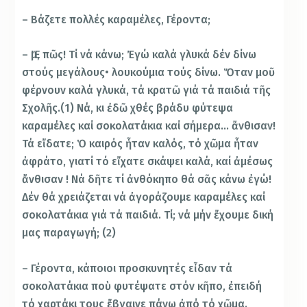
– Βάζετε πολλές καραμέλες, Γέροντα;
– Ἔμ, πῶς! Τί νά κάνω; Ἐγώ καλά γλυκά δέν δίνω
στούς μεγάλους• λουκούμια τούς δίνω. Ὅταν μοῦ
φέρνουν καλά γλυκά, τά κρατῶ γιά τά παιδιά τῆς
Σχολῆς.(1) Νά, κι ἐδῶ χθές βράδυ φύτεψα
καραμέλες καί σοκολατάκια καί σήμερα… ἄνθισαν!
Τά εἴδατε; Ὁ καιρός ἦταν καλός, τό χῶμα ἦταν
ἀφράτο, γιατί τό εἴχατε σκάψει καλά, καί ἀμέσως
ἄνθισαν ! Νά δῆτε τί ἀνθόκηπο θά σᾶς κάνω ἐγώ!
Δέν θά χρειάζεται νά ἀγοράζουμε καραμέλες καί
σοκολατάκια γιά τά παιδιά. Τί; νά μήν ἔχουμε δική
μας παραγωγή; (2)
– Γέροντα, κάποιοι προσκυνητές εἶδαν τά
σοκολατάκια ποὺ φυτέψατε στόν κῆπο, ἐπειδή
τό χαρτάκι τους ἔβγαινε πάνω ἀπό τό χῶμα.