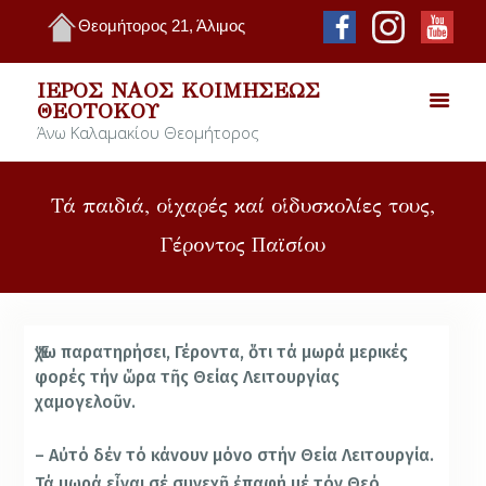
Θεομήτορος 21, Άλιμος
ΙΕΡΌΣ ΝΑΌΣ ΚΟΙΜΉΣΕΩΣ
ΘΕΟΤΌΚΟΥ
Άνω Καλαμακίου Θεομήτορος
Τά παιδιά, οἱ χαρές καί οἱ δυσκολίες τους,
Γέροντος Παϊσίου
Ἔχω παρατηρήσει, Γέροντα, ὅτι τά μωρά μερικές
φορές τήν ὥρα τῆς Θείας Λειτουργίας
χαμογελοῦν.
– Αὐτό δέν τό κάνουν μόνο στήν Θεία Λειτουργία.
Τά μωρά εἶναι σέ συνεχῆ ἐπαφή μέ τόν Θεό,