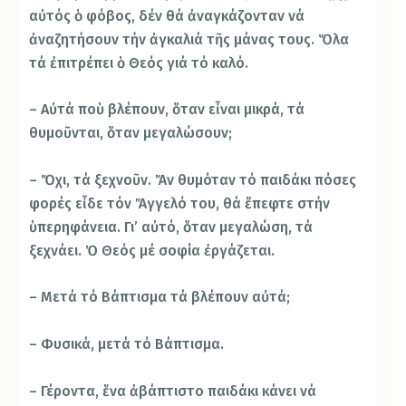
αὐτός ὁ φόβος, δέν θά ἀναγκάζονταν νά
ἀναζητήσουν τήν ἀγκαλιά τῆς μάνας τους. Ὅλα
τά ἐπιτρέπει ὁ Θεός γιά τό καλό.
– Αὐτά ποὺ βλέπουν, ὅταν εἶναι μικρά, τά
θυμοῦνται, ὅταν μεγαλώσουν;
– Ὄχι, τά ξεχνοῦν. Ἄν θυμόταν τό παιδάκι πόσες
φορές εἶδε τόν Ἄγγελό του, θά ἔπεφτε στήν
ὑπερηφάνεια. Γι’ αὐτό, ὅταν μεγαλώση, τά
ξεχνάει. Ὁ Θεός μέ σοφία ἐργάζεται.
– Μετά τό Βάπτισμα τά βλέπουν αὐτά;
– Φυσικά, μετά τό Βάπτισμα.
– Γέροντα, ἕνα ἀβάπτιστο παιδάκι κάνει νά