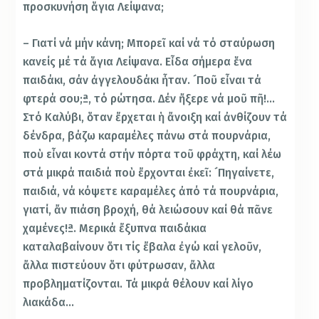
προσκυνήση ἅγια Λείψανα;
– Γιατί νά μήν κάνη; Μπορεῖ καί νά τό σταύρωση
κανείς μέ τά ἅγια Λείψανα. Εἶδα σήμερα ἕνα
παιδάκι, σάν ἀγγελουδάκι ἦταν. ´Ποῦ εἶναι τά
φτερά σου;ª, τό ρώτησα. Δέν ἤξερε νά μοῦ πῆ!…
Στό Καλύβι, ὅταν ἔρχεται ἡ ἄνοιξη καί ἀνθίζουν τά
δένδρα, βάζω καραμέλες πάνω στά πουρνάρια,
ποὺ εἶναι κοντά στήν πόρτα τοῦ φράχτη, καί λέω
στά μικρά παιδιά ποὺ ἔρχονται ἐκεῖ: ´Πηγαίνετε,
παιδιά, νά κόψετε καραμέλες ἀπό τά πουρνάρια,
γιατί, ἄν πιάση βροχή, θά λειώσουν καί θά πᾶνε
χαμένες!ª. Μερικά ἔξυπνα παιδάκια
καταλαβαίνουν ὅτι τίς ἔβαλα ἐγώ καί γελοῦν,
ἄλλα πιστεύουν ὅτι φύτρωσαν, ἄλλα
προβληματίζονται. Τά μικρά θέλουν καί λίγο
λιακάδα…