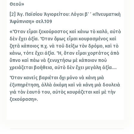
Θεοῦ»
[2] Ἁγ. Παϊσίου Ἁγιορείτου: Λόγοι β’ ’ «Πνευματικὴ
Ἀφύπνιση» σελ.109
«Ὅταν εἶμαι ξεκούραστος καὶ κάνω τὸ καλό, αὐτὸ
δὲν ἔχει ἀξία. Ὅταν ὅμως εἶμαι κουρασμένος καὶ
ζητᾶ κάποιος π.χ. νὰ τοῦ δείξω τὸν δρόμο, καὶ τὸ
κάνω, τότε ἔχει ἀξία. Ἤ, ὅταν εἶμαι χορτάτος ἀπὸ
ὕπνο καὶ πάω νὰ ξενυχτήσω μὲ κάποιον ποὺ
χρειάζεται βοήθεια, αὐτὸ δὲν ἔχει μεγάλη ἀξία….
Ὅταν κανεὶς βαριέται ὄχι μόνο νὰ κάνη μιὰ
ἐξυπηρέτηση, ἀλλὰ ἀκόμη καὶ νὰ κάνη μιὰ δουλειὰ
γιὰ τὸν ἑαυτό του, αὐτὸς κουράζεται καὶ μὲ τὴν
ξεκούραση».