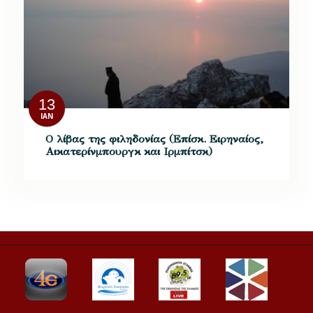
13
ΙΑΝ
Ο λίβας της φιληδονίας (Επίσκ. Ειρηναίος,
Αικατερίνμπουργκ και Ιρμπίτσκ)