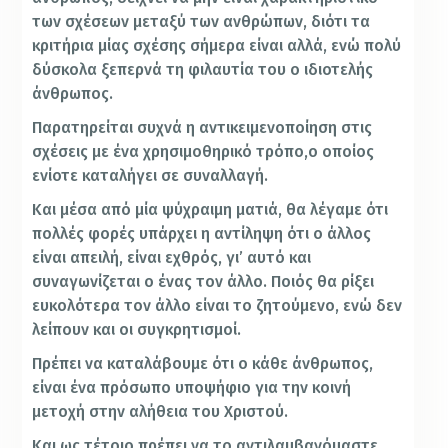
των σχέσεων μεταξύ των ανθρώπων, διότι τα
κριτήρια μίας σχέσης σήμερα είναι αλλά, ενώ πολύ
δύσκολα ξεπερνά τη φιλαυτία του ο ιδιοτελής
άνθρωπος.
Παρατηρείται συχνά η αντικειμενοποίηση στις
σχέσεις με ένα χρησιμοθηρικό τρόπο,ο οποίος
ενίοτε καταλήγει σε συναλλαγή.
Και μέσα από μία ψύχραιμη ματιά, θα λέγαμε ότι
πολλές φορές υπάρχει η αντίληψη ότι ο άλλος
είναι απειλή, είναι εχθρός, γι’ αυτό και
συναγωνίζεται ο ένας τον άλλο. Ποιός θα ρίξει
ευκολότερα τον άλλο είναι το ζητούμενο, ενώ δεν
λείπουν και οι συγκρητισμοί.
Πρέπει να καταλάβουμε ότι ο κάθε άνθρωπος,
είναι ένα πρόσωπο υποψήφιο για την κοινή
μετοχή στην αλήθεια του Χριστού.
Και ως τέτοιο πρέπει να το αντιλαμβανόμαστε.