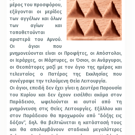
μέρος του προσφόρου,
εξάγονται οι μερίδες
των αγγέλων και όλων
των αγίων και
τοποθετούνται
αριστερά του Αμνού.
Οι άγιοι που
μνημονεύονται είναι οι Προφήτες, οι Απόστολοι,
οι Ιεράρχες, οι Μάρτυρες, οι Όσιοι, οι Ανάργυροι,
οι Θεοπάτορες μαζί με τον άγιο της ημέρας και
τελευταίος ο Πατέρας της Εκκλησίας που
συνέγραψε την τελούμενη Θεία Λειτουργία.
Οι άγιοι, επειδή δεν έχει γίνει η Δευτέρα Παρουσία
του Κυρίου και δεν έχουν εισέλθει ακόμα στον
Παράδεισο, ωφελούνται κι αυτοί από τη
μνημόνευση στις Θείες Λειτουργίες. Εξάλλου και
στον Παράδεισο θα προχωρούν από ”δόξης εις
δόξαν”, δηλ. θα βελτιώνεται η κατάστασή τους
και θα απολαμβάνουν σταδιακά μεγαλύτερες