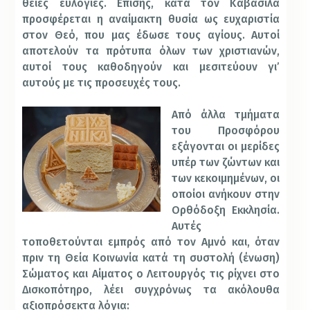
θείες ευλογίες. Επίσης, κατά τον Καβάσιλα
προσφέρεται η αναίμακτη θυσία ως ευχαριστία
στον Θεό, που μας έδωσε τους αγίους. Αυτοί
αποτελούν τα πρότυπα όλων των χριστιανών,
αυτοί τους καθοδηγούν και μεσιτεύουν γι’
αυτούς με τις προσευχές τους.
Από άλλα τμήματα
του Προσφόρου
εξάγονται οι μερίδες
υπέρ των ζώντων και
των κεκοιμημένων, οι
οποίοι ανήκουν στην
Ορθόδοξη Εκκλησία.
Αυτές
τοποθετούνται εμπρός από τον Αμνό και, όταν
πριν τη Θεία Κοινωνία κατά τη συστολή (ένωση)
Σώματος και Αίματος ο Λειτουργός τις ρίχνει στο
Δισκοπότηρο, λέει συγχρόνως τα ακόλουθα
αξιοπρόσεκτα λόγια: