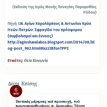
(έκδοση της Ιεράς Μονής Παναγίας Παραμυθίας
Ρόδου)
Πηγή:
Ι.Ν. Αγίων Χαραλάμπους & Αντωνίου Κρύα
Ιτεών Πατρών: Σφραγίδα του πρόσφορου
(συμβολισμοί και έννοιες)
http://agiosharalabos.blogspot.com/2014/08/bl
og-post_962.html#ixzz3BfonTPP3
Ετικέτες:
Θεία Κοινωνία
Δείτε Επίσης
6
ΝΟΈ
Βιοτικές μέριμνες καί προσευχή, τοῦ
πρωτοπρεσβυτέρου π. Διονυσίου Τάτση