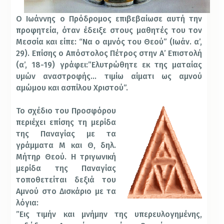
Ο Ιωάννης ο Πρόδρομος επιβεβαίωσε αυτή την
προφητεία, όταν έδειξε στους μαθητές του τον
Μεσσία και είπε: “Να ο αμνός του Θεού” (Ιωάν. α’,
29). Επίσης ο Απόστολος Πέτρος στην Α’ Επιστολή
(α’, 18-19) γράφει:”Ελυτρώθητε εκ της ματαίας
υμών αναστροφής… τιμίω αίματι ως αμνού
αμώμου και ασπίλου Χριστού”.
Το σχέδιο του Προσφόρου
περιέχει επίσης τη μερίδα
της Παναγίας με τα
γράμματα Μ και Θ, δηλ.
Μήτηρ Θεού. Η τριγωνική
μερίδα της Παναγίας
τοποθετείται δεξιά του
Αμνού στο Δισκάριο με τα
λόγια:
”Εις τιμήν και μνήμην της υπερευλογημένης,