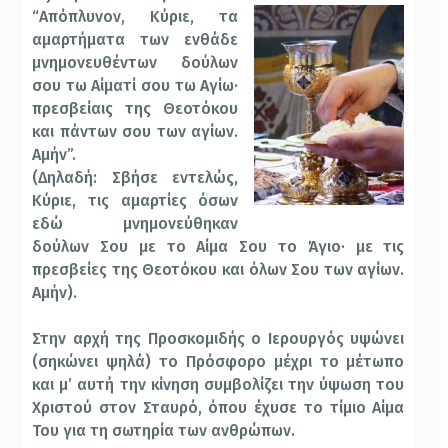
“Απόπλυνον, Κύριε, τα
αμαρτήματα των ενθάδε
μνημονευθέντων δούλων
σου τω Αίματί σου τω Αγίω·
πρεσβείαις της Θεοτόκου
και πάντων σου των αγίων.
Αμήν”.
(Δηλαδή: Σβήσε εντελώς,
Κύριε, τις αμαρτίες όσων
εδώ μνημονεύθηκαν
δούλων Σου με το Αίμα Σου το Άγιο· με τις
πρεσβείες της Θεοτόκου και όλων Σου των αγίων.
Αμήν).
Στην αρχή της Προσκομιδής ο Ιερουργός υψώνει
(σηκώνει ψηλά) το Πρόσφορο μέχρι το μέτωπο
και μ’ αυτή την κίνηση συμβολίζει την ύψωση του
Χριστού στον Σταυρό, όπου έχυσε το τίμιο Αίμα
Του για τη σωτηρία των ανθρώπων.