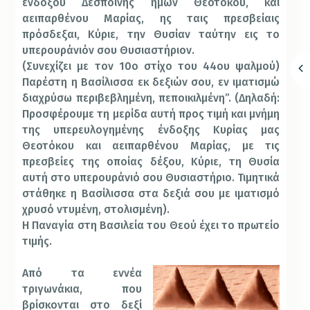
ενδόξου Δεσποίνης ημών Θεοτόκου, και
αειπαρθένου Μαρίας, ης ταις πρεσβείαις
πρόσδεξαι, Κύριε, την Θυσίαν ταύτην εις το
υπερουράνιόν σου Θυσιαστήριον.
(Συνεχίζει με τον 10ο στίχο του 44ου ψαλμού)
Παρέστη η Βασίλισσα εκ δεξιών σου, εν ιματισμώ
διαχρύσω περιβεβλημένη, πεποικιλμένη”. (Δηλαδή:
Προσφέρουμε τη μερίδα αυτή προς τιμή και μνήμη
της υπερευλογημένης ένδοξης Κυρίας μας
Θεοτόκου και αειπαρθένου Μαρίας, με τις
πρεσβείες της οποίας δέξου, Κύριε, τη Θυσία
αυτή στο υπερουράνιό σου Θυσιαστήριο. Τιμητικά
στάθηκε η Βασίλισσα στα δεξιά σου με ιματισμό
χρυσό ντυμένη, στολισμένη).
Η Παναγία στη Βασιλεία του Θεού έχει το πρωτείο
τιμής.
Από τα εννέα
τριγωνάκια, που
βρίσκονται στο δεξί