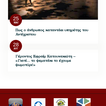
25
ΜΆΙ
Πως ο άνθρωπος καταντάει υπηρέτης του
Αντίχριστου
28
ΑΥΓ
Γέροντος Εφραίμ Κατουνακιώτη –
«Γιατί… το ψεματάκι το έχουμε
ψωμοτύρι!»