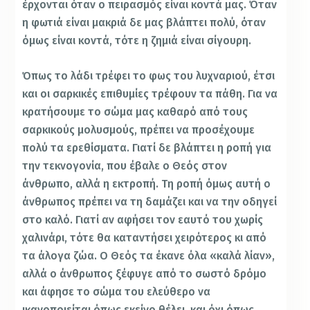
έρχονται όταν ο πειρασμός είναι κοντά μας. Όταν
η φωτιά είναι μακριά δε μας βλάπτει πολύ, όταν
όμως είναι κοντά, τότε η ζημιά είναι σίγουρη.
Όπως το λάδι τρέφει το φως του λυχναριού, έτσι
και οι σαρκικές επιθυμίες τρέφουν τα πάθη. Για να
κρατήσουμε το σώμα μας καθαρό από τους
σαρκικούς μολυσμούς, πρέπει να προσέχουμε
πολύ τα ερεθίσματα. Γιατί δε βλάπτει η ροπή για
την τεκνογονία, που έβαλε ο Θεός στον
άνθρωπο, αλλά η εκτροπή. Τη ροπή όμως αυτή ο
άνθρωπος πρέπει να τη δαμάζει και να την οδηγεί
στο καλό. Γιατί αν αφήσει τον εαυτό του χωρίς
χαλινάρι, τότε θα καταντήσει χειρότερος κι από
τα άλογα ζώα. Ο Θεός τα έκανε όλα «καλά λίαν»,
αλλά ο άνθρωπος ξέφυγε από το σωστό δρόμο
και άφησε το σώμα του ελεύθερο να
ικανοποιείται όπως εκείνο θέλει, και όχι όπως