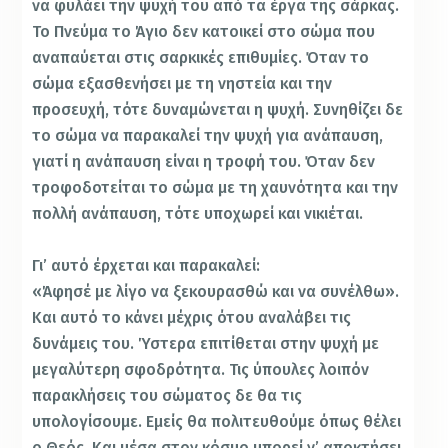
να φυλάει την ψυχή του από τα έργα της σάρκας.
Το Πνεύμα το Άγιο δεν κατοικεί στο σώμα που
αναπαύεται στις σαρκικές επιθυμίες. Όταν το
σώμα εξασθενήσει με τη νηστεία και την
προσευχή, τότε δυναμώνεται η ψυχή. Συνηθίζει δε
το σώμα να παρακαλεί την ψυχή για ανάπαυση,
γιατί η ανάπαυση είναι η τροφή του. Όταν δεν
τροφοδοτείται το σώμα με τη χαυνότητα και την
πολλή ανάπαυση, τότε υποχωρεί και νικιέται.
Γι’ αυτό έρχεται και παρακαλεί:
«Άφησέ με λίγο να ξεκουρασθώ και να συνέλθω».
Και αυτό το κάνει μέχρις ότου αναλάβει τις
δυνάμεις του. Ύστερα επιτίθεται στην ψυχή με
μεγαλύτερη σφοδρότητα. Τις ύπουλες λοιπόν
παρακλήσεις του σώματος δε θα τις
υπολογίσουμε. Εμείς θα πολιτευθούμε όπως θέλει
ο Θεός. Και μέσα στον κόσμο μπορεί ν’ αποκτήσει