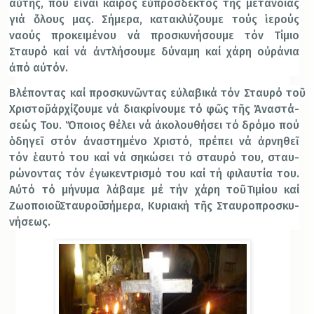
αὐτῆς, πού εἶναι καιρός εὐπρόσδεκτος τῆς μετανοίας
γιά ὅλους μας. Σήμερα, κατακλύζουμε τούς ἱερούς
ναούς προκειμένου νά προσκυνήσουμε τόν Τίμιο
Σταυρό καί νά ἀντλήσουμε δύναμη καί χάρη οὐράνια
ἀπό αὐτόν.
Βλέ­πο­ντας καί προ­σκυ­νῶ­ντας εὐ­λα­βι­κά τόν Σταυ­ρό τοῦ
Χρι­στοῦ, ἀρ­χί­ζουμε νά δι­α­κρί­νου­με τό φῶς τῆς Ἀ­να­στά­
σε­ώς Του. Ὅ­ποι­ος θέ­λει νά ἀ­κο­λου­θή­σει τό δρό­μο πού
ὁ­δη­γεῖ στόν ἀ­να­στη­μέ­νο Χρι­στό, πρέ­πει
νά ἀρ­νη­θεῖ
τόν ἑ­αυ­τό του καί νά ση­κώ­σει τό σταυ­ρό του, σταυ­
ρώ­νο­ντας τόν ἐ­γω­κε­ντρι­σμό του καί τή φι­λαυ­τί­α του.
Αὐτό τό μήνυμα λάβαμε μέ τήν χάρη τοῦ Τιμίου καί
Ζωοποιοῦ Σταυροῦ σήμερα, Κυ­ρι­α­κή τῆς Σταυ­ρο­προ­σκυ­
νή­σε­ως.