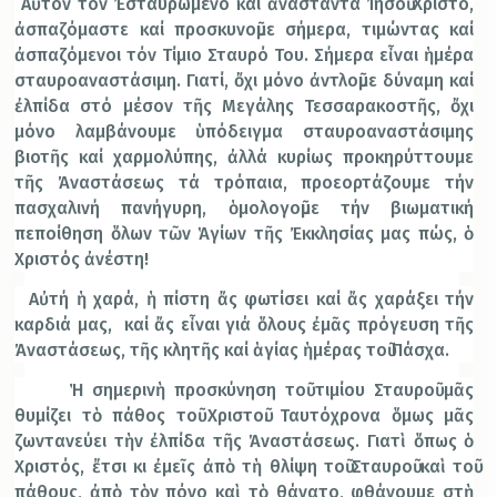
Αὐτόν τόν Ἐσταυρωμένο καί ἀναστάντα Ἰησοῦ Χριστό,
ἀσπαζόμαστε καί προσκυνοῦμε σήμερα, τιμώντας καί
ἀσπαζόμενοι τόν Τίμιο Σταυρό Του. Σήμερα εἶναι ἡμέρα
σταυροαναστάσιμη. Γιατί, ὄχι μόνο ἀντλοῦμε δύναμη καί
ἐλπίδα στό μέσον τῆς Μεγάλης Τεσσαρακοστῆς, ὄχι
μόνο λαμβάνουμε ὑπόδειγμα σταυροαναστάσιμης
βιοτῆς καί χαρμολύπης, ἀλλά κυρίως προκηρύττουμε
τῆς Ἀναστάσεως τά τρόπαια, προεορτάζουμε τήν
πασχαλινή πανήγυρη, ὁμολογοῦμε τήν βιωματική
πεποίθηση ὅλων τῶν Ἁγίων τῆς Ἐκκλησίας μας πώς, ὁ
Χριστός ἀνέστη!
Αὐτή ἡ χαρά, ἡ πίστη ἄς φωτίσει καί ἄς χαράξει τήν
καρδιά μας, καί ἄς εἶναι γιά ὅλους ἐμᾶς πρόγευση τῆς
Ἀναστάσεως, τῆς κλητῆς καί ἁγίας ἡμέρας τοῦ Πάσχα.
Ἡ σημερινὴ προσκύνηση τοῦ τιμίου Σταυροῦ μᾶς
θυμίζει τὸ πάθος τοῦ Χριστοῦ. Ταυτόχρονα ὅμως μᾶς
ζωντανεύει τὴν ἐλπίδα τῆς Ἀναστάσεως. Γιατὶ ὅπως ὁ
Χριστός, ἔτσι κι ἐμεῖς ἀπὸ τὴ θλίψη τοῦ Σταυροῦ καὶ τοῦ
πάθους, ἀπὸ τὸν πόνο καὶ τὸ θάνατο, φθάνουμε στὴ