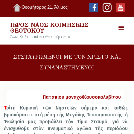
Θεομήτορος 21, Άλιμος
ΙΕΡΌΣ ΝΑΌΣ ΚΟΙΜΉΣΕΩΣ
ΘΕΟΤΌΚΟΥ
Άνω Καλαμακίου Θεομήτορος
ΣΥΣΤΑΥΡΩΜΕΝΟΙ ΜΕ ΤΟΝ ΧΡΙΣΤΟ ΚΑΙ
ΣΥΝΑΝΑΣΤΗΜΕΝΟΙ
Παταπίου μοναχοῦ Καυσοκαλυβίτου
Τ
ρίτη Κυριακὴ τῶν Νηστειῶν σήμερα καὶ καθὼς
βρισκόμαστε στὴ μέση τῆς Μεγάλης Τεσσαρακοστῆς, ἡ
Ἐκκλησία μας προβάλλει τὸν Τίμιο Σταυρό, γιὰ νὰ
ἐνισχυθοῦμε στὸν πνευματικὸ ἀγῶνα τῆς περιόδου