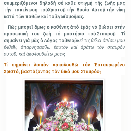
συμμεριζόμενοι δηλαδή σέ κάθε στιγμή τῆς ζωῆς μας
τήν ταπείνωση τοῦ Χριστοῦ, τήν θυσία Αὐτοῦ, τήν νίκη
κατά τῶν παθῶν καί τοῦ ἐγωϊσμοῦ μας.
Πῶς μπορεῖ ὅμως ὁ καθένας ἀπό ἐμᾶς νά βιώσει στήν
προσωπική του ζωή τό μυστήριο τοῦ Σταυροῦ; Τί
εἰ τις θέλει ὀπίσω μου
σημαίνει γιά μᾶς ὁ Λόγος τοῦ Θεοῦ, «
ἐλθεῖν, ἀπαρνησάσθω ἑαυτόν καί ἀράτω τόν σταυρόν
αὐτοῦ, καί ἀκολουθείτω μοι
»;
Τί σημαίνει λοιπόν «ἀκολουθῶ τόν Ἐσταυρωμένο
Χριστό,
βαστάζοντας τόν δικό μου Σταυρό»;