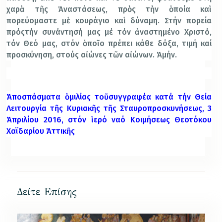
χαρὰ τῆς Ἀναστάσεως, πρὸς τὴν ὁποία καὶ
πορεύομαστε μὲ κουράγιο καὶ δύναμη. Στήν πορεία
πρός
τήν συνάντησή μας μέ τόν ἀναστημένο Χριστό,
τόν Θεό μας, στόν ὁποῖο πρέπει κάθε δόξα, τιμή καί
προσκύνηση, στούς αἰώνες τῶν αἰώνων. Ἀμήν.
Ἀ
ποσπάσματα ὁμιλίας τοῦ συγγραφέα κατά τήν Θεία
Λειτουργία τῆς Κυριακῆς τῆς Σταυροπροσκυνήσεως, 3
Ἀπριλίου 2016, στόν ἱερό ναό Κοιμήσεως Θεοτόκου
Χαϊδαρίου Ἀττικῆς
Δείτε Επίσης