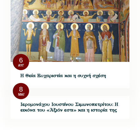
6
ΑΥΓ
Η Θεία Ευχαριστία και η συχνή σχέση
8
ΜΆΙ
Ιερομονάχου Ιουστίνου Σιμωνοπετρίτου: Η
εικόνα του «Άξιόν εστι» και η ιστορία της