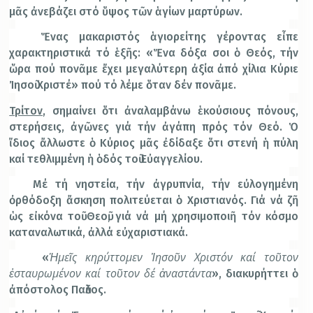
μᾶς ἀνεβάζει στό ὕψος τῶν ἁγίων μαρτύρων.
Ἕνας μακαριστός ἁγιορείτης γέροντας εἶπε
χαρακτηριστικά τό ἑξῆς: «Ἕνα δόξα σοι ὁ Θεός, τήν
ὥρα πού πονᾶμε ἔχει μεγαλύτερη ἀξία ἀπό χίλια Κύριε
Ἰησοῦ Χριστέ» πού τό λέμε ὅταν δέν πονᾶμε.
Τρίτον
, σημαίνει ὅτι ἀναλαμβάνω ἑκούσιους πόνους,
στερήσεις, ἀγῶνες γιά τήν ἀγάπη πρός τόν Θεό. Ὁ
ἴδιος ἄλλωστε ὁ Κύριος μᾶς ἐδίδαξε ὅτι στενή ἡ πύλη
καί τεθλιμμένη ἡ ὁδός τοῦ Εὐαγγελίου.
Μέ τή νηστεία, τήν ἀγρυπνία, τήν εὐλογημένη
ὀρθόδοξη ἄσκηση πολιτεύεται ὁ Χριστιανός. Γιά νά ζῆ
ὡς εἰκόνα τοῦ Θεοῦ, γιά νά μή χρησιμοποιῆ τόν κόσμο
καταναλωτικά, ἀλλά εὐχαριστιακά.
Ἡμεῖς κηρύττομεν Ἰησοῦν Χριστόν καί τοῦτον
«
ἐσταυρωμένον καί τοῦτον δέ ἀναστάντα
», διακυρήττει ὁ
ἀπόστολος Παῦλος.