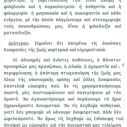
χειρότερο, ἡ ἐκμετάλλευσή του. Εἶναι ἀκόμη ἡ
φιληδονία καί ἡ σαρκολατρεία· ἡ ἀπληστία καί ἡ
φιλαργυρία· ἡ μνησικακία καί ἡ συκοφαντία καί κάθε
ἐνέργεια, μέ τήν ὁποία πληγώνουμε καί στενοχωροῦμε
τούς συνανθρώπους μας. Εἶναι ἡ φιλοδοξία καί
ματαιοδοξία.
Δεύτερον
. Σημαίνει ὅτι ὑπομένω τίς ἀκούσιες
δοκιμασίες τῆς ζωῆς καρτερικά καί εὐχαριστιακά.
Οἱ ὀδυνηρές καί ἀνίατες ἀσθένειες, ὁ θάνατος
προσφιλῶν μας προσώπων, ἡ ἀδικία, ἡ ἀχαριστία καί ἡ
περιφρόνηση, ἡ ἀπότομη πτωχοποίηση τῆς ζωῆς μας
λόγω τῆς οίκονομικῆς κρίσης καί ἄλλες δοκιμασίες
ἀποτελοῦν εὐκαιρίες πού, ἄν τίς χρησιμοποιήσουμε
σωστά, μᾶς συσταυρώνουν καί συνεγείρουν μέ τόν
Χριστό. Ἄν ἀγανακτήσουμε καί περάσουμε τά ὅρια
ζημιωνόμαστε πνευματικά. Ἄν τίς δεχθοῦμε παθητικά,
γιατί δέν μποροῦμε νά κάνουμε διαφορετικά, πάλι δέν
ὠφελούμαστε. Ἄν ὅμως τίς δεχθοῦμε ὡς ἐπίσκεψη τοῦ
Θεοῦ καί ὡς εὐκαιρίες γιά τήν πνευματική μας τελείωση