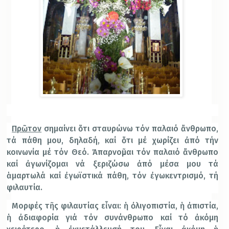
Πρῶτον
σημαίνει ὅτι σταυρώνω τόν παλαιό ἄνθρωπο,
τά πάθη μου, δηλαδή, καί ὅτι μέ χωρίζει ἀπό τήν
κοινωνία μέ τόν Θεό. Ἀπαρνοῦμαι τόν παλαιό ἄνθρωπο
καί ἀγωνίζομαι νά ξεριζώσω ἀπό μέσα μου τά
ἁμαρτωλά καί ἐγωϊστικά πάθη, τόν ἐγωκεντρισμό, τή
φιλαυτία.
Μορφές τῆς φιλαυτίας εἶναι: ἡ ὀλιγοπιστία, ἡ ἀπιστία,
ἡ ἀδιαφορία γιά τόν συνάνθρωπο καί τό ἀκόμη