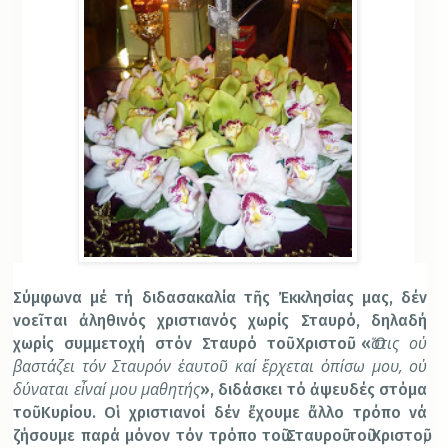
Σύμφωνα μέ τή διδασακαλία τῆς Ἐκκλησίας μας, δέν
νοεῖται ἀληθινός χριστιανός χωρίς Σταυρό, δηλαδή
Ὅστις οὐ
χωρίς συμμετοχή στόν Σταυρό τοῦ Χριστοῦ. «
βαστάζει τόν Σταυρόν ἑαυτοῦ καί ἔρχεται ὀπίσω μου, οὐ
δύναται εἶναί μου μαθητής
», διδάσκει τό ἀψευδές στόμα
τοῦ Κυρίου. Οἱ χριστιανοί δέν ἔχουμε ἄλλο τρόπο νά
ζήσουμε παρά μόνον τόν τρόπο τοῦ Σταυροῦ τοῦ Χριστοῦ,