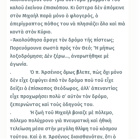
καλοῦ ἐκείνου ἐπισκόπου. Κι ὕστερα δὲν ἀπόμεινε
στὸν Μιχαὴλ παρὰ μόνο ὁ φλογερός, ὁ
ἀπερίγραπτος πόθος του νὰ πλησιάζει ὅλο καὶ πιὸ
κοντὰ στὸν Κύριο.
–Ἀκολούθησα ἆραγε τὸν δρόμο τῆς πίστεως;
Πορευόμουνα σωστὰ πρὸς τὸν Θεό; Ἢ μήπως
λοξοδρόμησα; Δὲν ξέρω…, ἀναρωτήθηκε μὲ
ἀγωνία.
. Ὁ π. Ἀρσένιος ὅμως ἔβλεπε, πὼς ὄχι μόνο
δὲν εἶχε ξεφύγει ἀπὸ τὸν δρόμο ποὺ τοῦ εἶχε
δείξει ὁ ἐπίσκοπος Θεόδωρος, ἀλλ’ ἀπεναντίας
εἶχε προχωρήσει πολὺ σ’ αὐτὸν τὸν δρόμο,
ξεπερνώντας καὶ τοὺς ὁδηγούς του.
. Ἡ ζωὴ τοῦ Μιχαὴλ ἔμοιαζε μὲ πόλεμο,
πόλεμο πολύχρονο γιὰ πνευματικὴ καὶ ἠθικὴ
τελείωση μέσα στὴν μεγάλη θλίψη τοῦ κόσμου
τούτου. Καὶ ὁ π. Ἀρσένιος διαισθανόταν, ὅτι ὁ