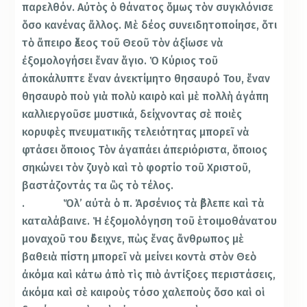
παρελθόν. Αὐτὸς ὁ θάνατος ὅμως τὸν συγκλόνισε
ὅσο κανένας ἄλλος. Μὲ δέος συνειδητοποίησε, ὅτι
τὸ ἄπειρο ἔλεος τοῦ Θεοῦ τὸν ἀξίωσε νὰ
ἐξομολογήσει ἕναν ἅγιο. Ὁ Κύριος τοῦ
ἀποκάλυπτε ἕναν ἀνεκτίμητο θησαυρό Του, ἕναν
θησαυρὸ ποὺ γιὰ πολὺ καιρὸ καὶ μὲ πολλὴ ἀγάπη
καλλιεργοῦσε μυστικά, δείχνοντας σὲ ποιὲς
κορυφὲς πνευματικῆς τελειότητας μπορεῖ νὰ
φτάσει ὅποιος Τὸν ἀγαπάει ἀπεριόριστα, ὅποιος
σηκώνει τὸν ζυγὸ καὶ τὸ φορτίο τοῦ Χριστοῦ,
βαστάζοντάς τα ὣς τὸ τέλος.
. Ὅλ’ αὐτὰ ὁ π. Ἀρσένιος τὰ ἔβλεπε καὶ τὰ
καταλάβαινε. Ἡ ἐξομολόγηση τοῦ ἑτοιμοθάνατου
μοναχοῦ του ἔδειχνε, πὼς ἕνας ἄνθρωπος μὲ
βαθειὰ πίστη μπορεῖ νὰ μείνει κοντὰ στὸν Θεὸ
ἀκόμα καὶ κάτω ἀπὸ τὶς πιὸ ἀντίξοες περιστάσεις,
ἀκόμα καὶ σὲ καιροὺς τόσο χαλεποὺς ὅσο καὶ οἱ