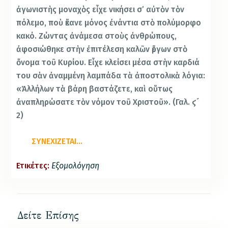
ἀγωνιστὴς μοναχὸς εἶχε νικήσει σ’ αὐτὸν τὸν
πόλεμο, ποὺ ἔκανε μόνος ἐνάντια στὸ πολύμορφο
κακό. Ζώντας ἀνάμεσα στοὺς ἀνθρώπους,
ἀφοσιώθηκε στὴν ἐπιτέλεση καλῶν ἔργων στὸ
ὄνομα τοῦ Κυρίου. Εἶχε κλείσει μέσα στὴν καρδιά
του σὰν ἀναμμένη λαμπάδα τὰ ἀποστολικὰ λόγια:
«Ἀλλήλων τὰ βάρη βαστάζετε, καὶ οὕτως
ἀναπληρώσατε τὸν νόμον τοῦ Χριστοῦ». (Γαλ. ϛ´
2)
ΣΥΝΕΧΙΖΕΤΑΙ…
Ετικέτες:
Εξομολόγηση
Δείτε Επίσης