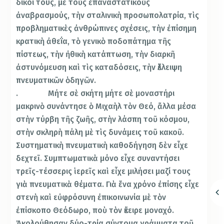
δικοί τους, μὲ τοὺς ἐπαναστατικοὺς
ἀναβρασμούς, τὴν σταλινικὴ προσωπολατρία, τὶς
προβληματικὲς ἀνθρώπινες σχέσεις, τὴν ἐπίσημη
κρατικὴ ἀθεΐα, τὸ γενικὸ ποδοπάτημα τῆς
πίστεως, τὴν ἠθικὴ κατάπτωση, τὴν διαρκῆ
ἀστυνόμευση καὶ τὶς καταδόσεις, τὴν ἔλλειψη
πνευματικῶν ὁδηγῶν.
. Μήτε σὲ σκήτη μήτε σὲ μοναστήρι
μακρινὸ συνάντησε ὁ Μιχαὴλ τὸν Θεό, ἄλλα μέσα
στὴν τύρβη τῆς ζωῆς, στὴν λάσπη τοῦ κόσμου,
στὴν σκληρὴ πάλη μὲ τὶς δυνάμεις τοῦ κακοῦ.
Συστηματικὴ πνευματικὴ καθοδήγηση δὲν εἶχε
δεχτεῖ. Συμπτωματικὰ μόνο εἶχε συναντήσει
τρεῖς-τέσσερις ἱερεῖς καὶ εἶχε μιλήσει μαζί τους
γιὰ πνευματικὰ θέματα. Γιὰ ἕνα χρόνο ἐπίσης εἶχε
στενὴ καὶ εὐφρόσυνη ἐπικοινωνία μὲ τὸν
ἐπίσκοπο Θεόδωρο, ποὺ τὸν ἔκειρε μοναχό.
Ἀκολούθησαν δύο-τρία σύντομα γράμματα τοῦ