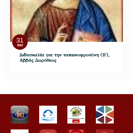
31
ΜΆΙ
Διδασκαλία για την ταπεινοφροσύνη (Β΄),
Αββάς Δωρόθεος