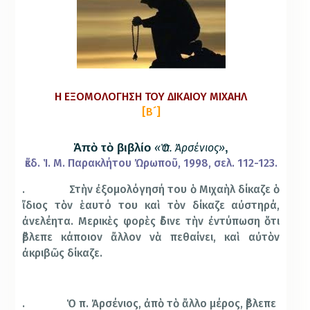
Η ΕΞΟΜΟΛΟΓΗΣΗ ΤΟΥ ΔΙΚΑΙΟΥ ΜΙΧΑΗΛ
[Β´]
Ἀπὸ τὸ βιβλίο
«Ὁ π. Ἀρσένιος»
,
ἔκδ. Ἱ. Μ. Παρακλήτου Ὠρωποῦ, 1998, σελ. 112-123.
.
Στὴν ἐξομολόγησή του ὁ Μιχαὴλ δίκαζε ὁ
ἴδιος τὸν ἑαυτό του καὶ τὸν δίκαζε αὐστηρά,
ἀνελέητα. Μερικὲς φορὲς ἔδινε τὴν ἐντύπωση ὅτι
ἔβλεπε κάποιον ἄλλον νὰ πεθαίνει, καὶ αὐτὸν
ἀκριβῶς δίκαζε.
. Ὁ π. Ἀρσένιος, ἀπὸ τὸ ἄλλο μέρος, ἔβλεπε