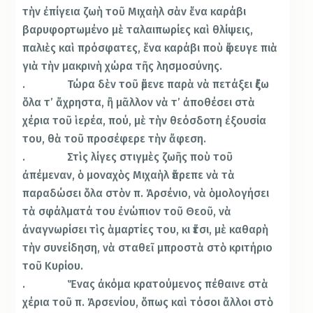
τὴν ἐπίγεια ζωὴ τοῦ Μιχαὴλ σὰν ἕνα καράβι
βαρυφορτωμένο μὲ ταλαιπωρίες καὶ θλίψεις,
παλιὲς καὶ πρόσφατες, ἕνα καράβι ποὺ ἔφευγε πιὰ
γιὰ τὴν μακρινὴ χώρα τῆς λησμοσύνης.
. Τώρα δὲν τοῦ ἔμενε παρὰ νὰ πετάξει ἔξω
ὅλα τ’ ἄχρηστα, ἢ μᾶλλον νὰ τ’ ἀποθέσει στὰ
χέρια τοῦ ἱερέα, πού, μὲ τὴν θεόσδοτη ἐξουσία
του, θὰ τοῦ προσέφερε τὴν ἄφεση.
. Στὶς λίγες στιγμὲς ζωῆς ποὺ τοῦ
ἀπέμεναν, ὁ μοναχὸς Μιχαὴλ ἔπρεπε νὰ τὰ
παραδώσει ὅλα στὸν π. Ἀρσένιο, νὰ ὁμολογήσει
τὰ σφάλματά του ἐνώπιον τοῦ Θεοῦ, νὰ
ἀναγνωρίσει τὶς ἁμαρτίες του, κι ἔτσι, μὲ καθαρὴ
τὴν συνείδηση, νὰ σταθεῖ μπροστὰ στὸ κριτήριο
τοῦ Κυρίου.
. Ἕνας ἀκόμα κρατούμενος πέθαινε στὰ
χέρια τοῦ π. Ἀρσενίου, ὅπως καὶ τόσοι ἄλλοι στὸ