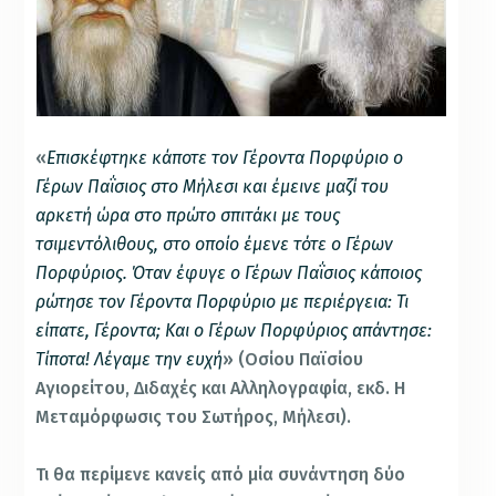
«
Επισκέφτηκε κάποτε τον Γέροντα Πορφύριο ο
Γέρων Παΐσιος στο Μήλεσι και έμεινε μαζί του
αρκετή ώρα στο πρώτο σπιτάκι με τους
τσιμεντόλιθους, στο οποίο έμενε τότε ο Γέρων
Πορφύριος. Όταν έφυγε ο Γέρων Παΐσιος κάποιος
ρώτησε τον Γέροντα Πορφύριο με περιέργεια: Τι
είπατε, Γέροντα; Και ο Γέρων Πορφύριος απάντησε:
Τίποτα! Λέγαμε την ευχή
» (Οσίου Παϊσίου
Αγιορείτου, Διδαχές και Αλληλογραφία, εκδ. Η
Μεταμόρφωσις του Σωτήρος, Μήλεσι).
Τι θα περίμενε κανείς από μία συνάντηση δύο