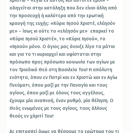
Χριστώ – «εγώ εν αυτοίς και αυτοί εν εμοί» –
οδηγείται στην κατάληξη που δεν είναι άλλη από
την προσευχή ή καλύτερα από την ερωτική
κραυγή της ευχής: «Κύριε Ιησού Χριστέ, ελέησόν
με» – ίσως κι ούτε το «ελέησόν με»˙ επαρκεί το
«Κύριε Ιησού Χριστέ», το «Κύριε Ιησού», το
«Ιησού» μόνο. Ο άγιος μας άνοιξε λίγο τα μάτια
και για το τι κυριαρχεί και υφίσταται στην
πρόσωπο προς πρόσωπο κοινωνία των αγίων με
τον Τριαδικό Θεό στη Βασιλεία Του! Η απόλυτη
ενότητα, όπου εν Πατρί και εν Χριστώ και εν Αγίω
Πνεύματι, όπου μαζί με την Παναγία και τους
αγίους, όπου μαζί με όλους τους αγγέλους,
έχουμε μία αναπνοή, έναν ρυθμό, μία θέληση. Ο
Θεός ενωμένος με τους αγίους, τους άλλους
θεούς εν χάριτί Του!
Ας επιτραπεί όμως να θέσουμε το ερώτημα του τι