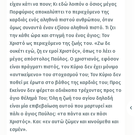
είχαν κάτι να πουν; Κι εδώ λοιπόν ο όσιος μέγας
Πορφύριος αποκαλύπτει το περιεχόμενο της
καρδιάς ενός αληθινά πιστού ανθρώπου, όταν
όμως συναντά έναν εξίσου αληθινά πιστό. Τι ζει
την κάθε ώρα και στιγμή του ένας άγιος; Τον
Χριστό ως περιεχόμενο της ζωής του. «Ζω δε
ουκέτι εγώ, ζη εν εμοί Χριστός», όπως το λέει ο
μέγας απόστολος Παύλος. Ο χριστιανός, εφόσον
είναι πράγματι πιστός, τον Κύριο δεν έχει μόνιμο
«αντικείμενο» του στοχασμού του; Τον Κύριο δεν
ποθεί με έρωτα στο βάθος της καρδιάς του; Προς
Εκείνον δεν φέρεται αδιάκοπα τρέχοντας προς το
άγιο θέλημά Του; Όλη η ζωή του αγίου δηλαδή
είναι μία επιβεβαίωση αυτού που μαρτυρεί και
πάλι ο άγιος Παύλος: «τα πάντα και εν πάσι
Χριστός». Και: «εν αυτώ ζώμεν και κινούμεθα και
εσμέν».