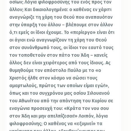
οσίων; Λόγια φιλοφροσύνης του ενός προς τον
άλλον; Και δικαιολογημένα: ο καθένας εν χάριτι
αναγνώριζε τη χάρη του Θεού που αναπαυόταν
στην ύπαρξη του άλλου – βλέπουμε στον άλλον
ό,τι εμείς οι ίδιοι έχουμε. Το «περίεργο» είναι ότι
οι άγιοι ενώ αναγνωρίζουν τη χάρη του Θεού
στον συνάνθρωπό τους, οι ίδιοι τον εαυτό τους
τον τοποθετούν στον πάτο του Άδη – κανείς
άλλος δεν είναι χειρότερος από τους ίδιους. Ας
θυμηθούμε τον απόστολο Παύλο με το «ο
Χριστός ήλθε στον κόσμο να σώσει τους
αμαρτωλούς, πρώτος των οποίων είμαι εγώ!»,
όπως και του συγχρόνου μας οσίου Σιλουανού
του Αθωνίτου από την απάντηση του Κυρίου σε
εναγώνια προσευχή του: «Κράτα τον νου σου
στον Άδη και μην απελπίζεσαι!» Λοιπόν, λόγια
φιλοφροσύνης; Ο καθένας να «εξυμνεί» τα