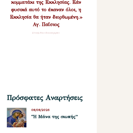
κομματάκι της Εκκλησίας. Εάν
φυσικά αυτό το έκαναν όλοι, η
Εκκλησία θα ήταν διορθωμένη.»
Αγ. Παΐσιος
Σύναξη Νέων Παλαιοχωρίου
Πρόσφατες Αναρτήσεις
08/08/2026
“Η Μάνα της σιωπής”