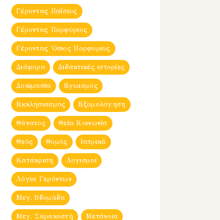
Γέροντας Παΐσιος
Γέροντας Πορφύριος
Γέροντας Ὀσιος Πορφύριος
Διάφορα
Διδακτικές ιστορίες
Δοκιμασία
Εγωισμός
Εκκλησιασμός
Εξομολόγηση
Θάνατος
Θεία Κοινωνία
Θεός
Θυμός
Ιατρικά
Κατάκριση
Λογισμοί
Λόγια Γερόντων
Μεγ. Βδομἀδα
Μεγ. Σαρακοστή
Μετάνοια