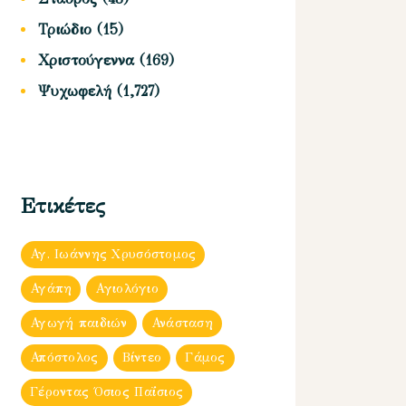
Τριώδιο
(15)
Χριστούγεννα
(169)
Ψυχωφελή
(1,727)
Ετικέτες
Αγ. Ιωάννης Χρυσόστομος
Αγάπη
Αγιολόγιο
Αγωγή παιδιών
Ανάσταση
Απόστολος
Βίντεο
Γάμος
Γέροντας Όσιος Παΐσιος