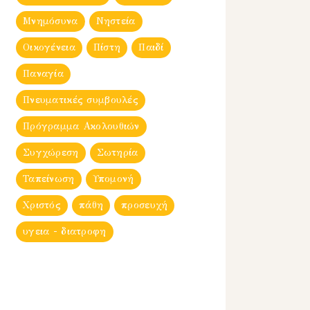
Μνημόσυνα
Νηστεία
Οικογένεια
Πίστη
Παιδί
Παναγία
Πνευματικές συμβουλές
Πρόγραμμα Ακολουθιών
Συγχώρεση
Σωτηρία
Ταπείνωση
Υπομονή
Χριστός
πάθη
προσευχή
υγεια - διατροφη