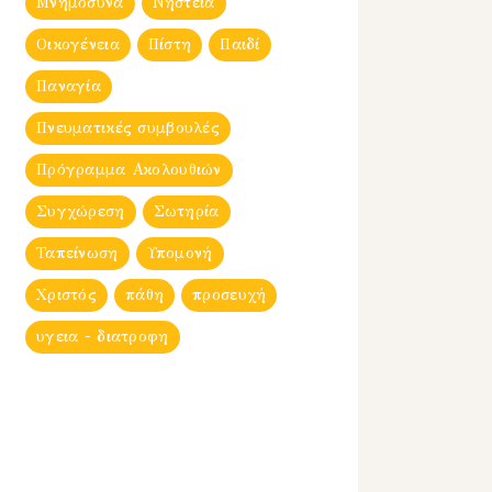
Μνημόσυνα
Νηστεία
Οικογένεια
Πίστη
Παιδί
Παναγία
Πνευματικές συμβουλές
Πρόγραμμα Ακολουθιών
Συγχώρεση
Σωτηρία
Ταπείνωση
Υπομονή
Χριστός
πάθη
προσευχή
υγεια - διατροφη