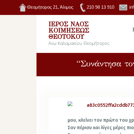
Θεομήτορος 21, Άλιμος
210 98 13 910
in
ΙΕΡΌΣ ΝΑΌΣ
ΚΟΙΜΉΣΕΩΣ
ΘΕΟΤΌΚΟΥ
Άνω Καλαμακίου Θεομήτορος
“Συνάντησα το
μου, κλείνει τον πρώτο του χ
Σαν πέρισυ και λίγες μέρες π