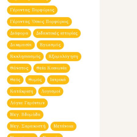
Γέροντας Πορφύριος
Γέροντας Ὀσιος Πορφύριος
Διάφορα
Διδακτικές ιστορίες
Δοκιμασία
Εγωισμός
Εκκλησιασμός
Εξομολόγηση
Θάνατος
Θεία Κοινωνία
Θεός
Θυμός
Ιατρικά
Κατάκριση
Λογισμοί
Λόγια Γερόντων
Μεγ. Βδομἀδα
Μεγ. Σαρακοστή
Μετάνοια