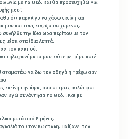
κοινωνία με το Θεό. Και θα προσευχηθώ για
υχής μου”.
μαθα ότι παραλίγο να χάσω εκείνη και
ιά μου και τους έσφιξα σα χαμένος.
υ συνήλθε την ίδια ωρα περίπου με τον
υς μέσα στα ίδια λεπτά.
ησα τον παππού.
να τηλεφωνήματά μου, ούτε με πήρε ποτέ
 σταματάω να δω τον οδηγό η τρέχω σαν
ια.
ς εκείνη την ώρα, που οι τρεις πολύτιμοι
υαν, εγώ συνάντησα το Θεό… Και με
ελικά μετά από 8 μήνες.
αγκαλιά του τον Κωστάκη. Παίξανε, τον