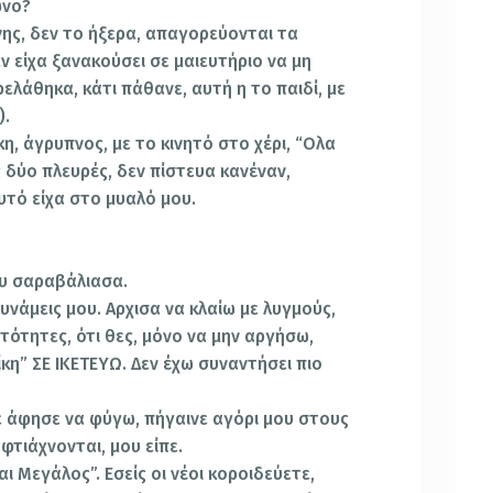
ωνο?
νης, δεν το ήξερα, απαγορεύονται τα
εν είχα ξανακούσει σε μαιευτήριο να μη
ρελάθηκα, κάτι πάθανε, αυτή η το παιδί, με
).
, άγρυπνος, με το κινητό στο χέρι, “Ολα
ς δύο πλευρές, δεν πίστευα κανέναν,
τό είχα στο μυαλό μου.
ου σαραβάλιασα.
υνάμεις μου. Αρχισα να κλαίω με λυγμούς,
τότητες, ότι θες, μόνο να μην αργήσω,
κη” ΣΕ ΙΚΕΤΕΥΩ. Δεν έχω συναντήσει πιο
 άφησε να φύγω, πήγαινε αγόρι μου στους
φτιάχνονται, μου είπε.
αι Μεγάλος”. Εσείς οι νέοι κοροιδεύετε,