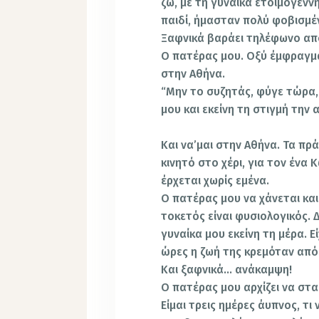
ζω, με τη γυναίκα ετοιμόγενν
παιδί, ήμασταν πολύ φοβισμέν
Ξαφνικά βαράει τηλέφωνο απ
Ο πατέρας μου. Οξύ έμφραγμα
στην Αθήνα.
“Μην το συζητάς, φύγε τώρα,
μου και εκείνη τη στιγμή την
Και να’μαι στην Αθήνα. Τα πρ
κινητό στο χέρι, για τον ένα
έρχεται χωρίς εμένα.
Ο πατέρας μου να χάνεται και
τοκετός είναι φυσιολογικός. 
γυναίκα μου εκείνη τη μέρα. Ε
ώρες η ζωή της κρεμόταν από
Και ξαφνικά… ανάκαμψη!
Ο πατέρας μου αρχίζει να στα
Είμαι τρεις ημέρες άυπνος, τι 