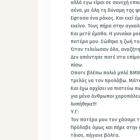
αλλά εγω είμαι σε συνεχή επι
σένα, με όλη τη δύναμη της ψ
Εφτασα ένα ράκος. Και εκεί έ
εκείνο. Τους πήρα στην αγκαλ
Και μετά έμαθα. Η γυναίκα μο
πατέρα μου. Σώθηκε η ζωή το
Όταν τελείωσαν όλα, αναζήτ
Δεν απάντησε ποτέ στα επίμο
πίσω.
Οποτε βλέπω παλιό μπλέ BMW
τρελός να τον προλάβω. Μάτα
Και έχω αρχίσει να πιστεύω πω
για μένα άνθρωποι χαροπάλε
λυπήθηκε!!!
Υ.Γ:
Τον πατέρα μου τον χάσαμε τ
Πρόλαβε όμως και πήρε στην 
τάισε, πήγανε βόλτα.