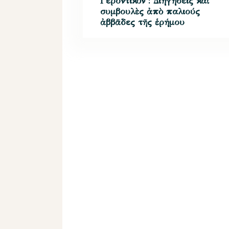
Γεροντικόν : Διηγήσεις καὶ
συμβουλὲς ἀπὸ παλιούς
ἀββᾶδες τῆς ἑρήμου