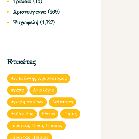
Τριώδιο
(15)
Χριστούγεννα
(169)
Ψυχωφελή
(1,727)
Ετικέτες
Αγ. Ιωάννης Χρυσόστομος
Αγάπη
Αγιολόγιο
Αγωγή παιδιών
Ανάσταση
Απόστολος
Βίντεο
Γάμος
Γέροντας Όσιος Παΐσιος
Γέροντας Παΐσιος