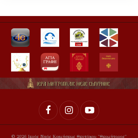
© 2026 Ιερός Ναός Κοιμήσεως Θεοτόκου "Θεομήτορος"