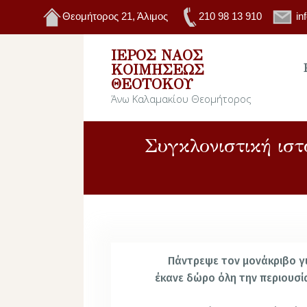
Θεομήτορος 21, Άλιμος
210 98 13 910
in
ΙΕΡΌΣ ΝΑΌΣ
ΚΟΙΜΉΣΕΩΣ
ΘΕΟΤΌΚΟΥ
Άνω Καλαμακίου Θεομήτορος
Συγκλονιστική ιστ
Πάντρεψε τον μονάκριβο γι
έκανε δώρο όλη την περιουσί