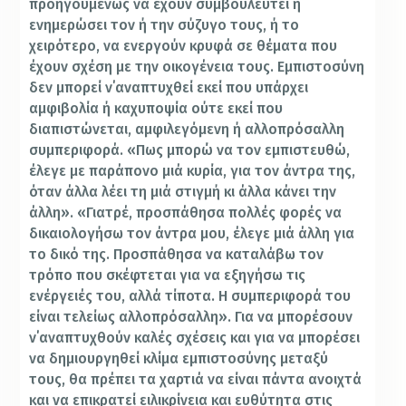
προηγουμένως να έχουν συμβουλευτεί ή
ενημερώσει τον ή την σύζυγο τους, ή το
χειρότερο, να ενεργούν κρυφά σε θέματα που
έχουν σχέση με την οικογένεια τους. Εμπιστοσύνη
δεν μπορεί ν΄αναπτυχθεί εκεί που υπάρχει
αμφιβολία ή καχυποψία ούτε εκεί που
διαπιστώνεται, αμφιλεγόμενη ή αλλοπρόσαλλη
συμπεριφορά. «Πως μπορώ να τον εμπιστευθώ,
έλεγε με παράπονο μιά κυρία, για τον άντρα της,
όταν άλλα λέει τη μιά στιγμή κι άλλα κάνει την
άλλη». «Γιατρέ, προσπάθησα πολλές φορές να
δικαιολογήσω τον άντρα μου, έλεγε μιά άλλη για
το δικό της. Προσπάθησα να καταλάβω τον
τρόπο που σκέφτεται για να εξηγήσω τις
ενέργειές του, αλλά τίποτα. Η συμπεριφορά του
είναι τελείως αλλοπρόσαλλη». Για να μπορέσουν
ν΄αναπτυχθούν καλές σχέσεις και για να μπορέσει
να δημιουργηθεί κλίμα εμπιστοσύνης μεταξύ
τους, θα πρέπει τα χαρτιά να είναι πάντα ανοιχτά
και να επικρατεί ειλικρίνεια και ευθύτητα στις