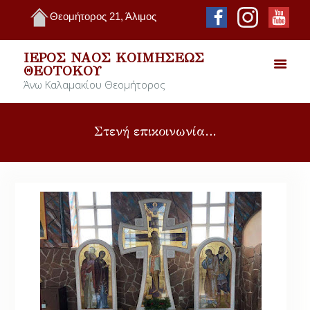
Θεομήτορος 21, Άλιμος
ΙΕΡΌΣ ΝΑΌΣ ΚΟΙΜΉΣΕΩΣ
ΘΕΟΤΌΚΟΥ
Άνω Καλαμακίου Θεομήτορος
Στενή επικοινωνία…