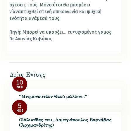
σχέσεις τους. Μόνο έτσι θα μπορέσει
ν΄αναπτυχθεί στενή επικοινωνία και ψυχική
ενότητα ανάμεσά τους.
Πηγή: Μπορεί να υπάρξει… ευτυχισμένος γάμος,
Dr Ανανίας Καβάκας
Δείτε Επίσης
10
ΦΕΒ
“Μνημονευτέον Θεού μάλλον..”
5
ΝΟΈ
Οἱ ἁλυσίδες του, Λαμπρόπουλος Βαρνάβας
(Ἀρχιμανδρίτης)