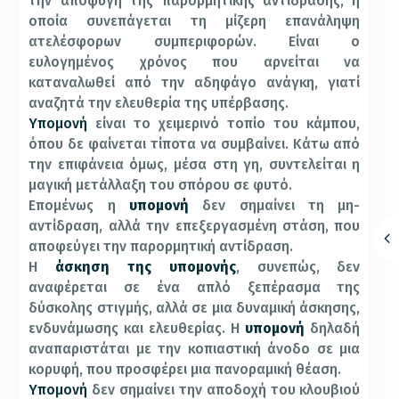
την αποφυγή της παρορμητικής αντίδρασης, η
οποία συνεπάγεται τη μίζερη επανάληψη
ατελέσφορων συμπεριφορών. Είναι ο
ευλογημένος χρόνος που αρνείται να
καταναλωθεί από την αδηφάγο ανάγκη, γιατί
αναζητά την ελευθερία της υπέρβασης.
Υπομονή
είναι το χειμερινό τοπίο του κάμπου,
όπου δε φαίνεται τίποτα να συμβαίνει. Κάτω από
την επιφάνεια όμως, μέσα στη γη, συντελείται η
μαγική μετάλλαξη του σπόρου σε φυτό.
Επομένως η
υπομονή
δεν σημαίνει τη μη-
αντίδραση, αλλά την επεξεργασμένη στάση, που
αποφεύγει την παρορμητική αντίδραση.
Η
άσκηση της υπομονής
, συνεπώς, δεν
αναφέρεται σε ένα απλό ξεπέρασμα της
δύσκολης στιγμής, αλλά σε μια δυναμική άσκησης,
ενδυνάμωσης και ελευθερίας. Η
υπομονή
δηλαδή
αναπαριστάται με την κοπιαστική άνοδο σε μια
κορυφή, που προσφέρει μια πανοραμική θέαση.
Υπομονή
δεν σημαίνει την αποδοχή του κλουβιού