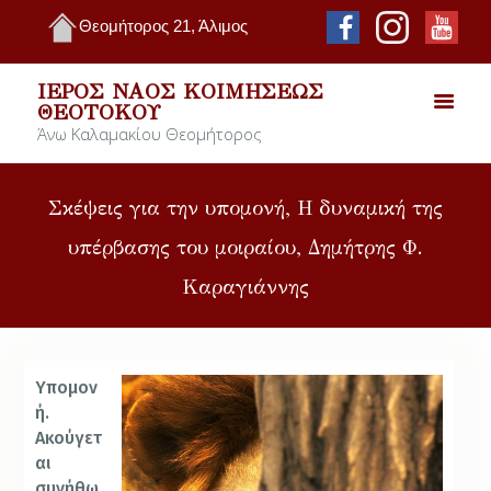
Θεομήτορος 21, Άλιμος
ΙΕΡΌΣ ΝΑΌΣ ΚΟΙΜΉΣΕΩΣ
ΘΕΟΤΌΚΟΥ
Άνω Καλαμακίου Θεομήτορος
Σκέψεις για την υπομονή, Η δυναμική της
υπέρβασης του μοιραίου, Δημήτρης Φ.
Καραγιάννης
Υπομον
ή.
Ακούγετ
αι
συνήθω