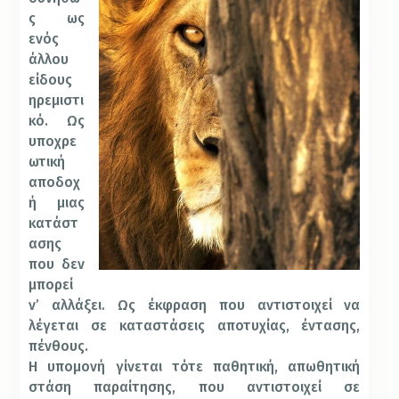
ς ως
ενός
άλλου
είδους
ηρεμιστι
κό. Ως
υποχρε
ωτική
αποδοχ
ή μιας
κατάστ
ασης
που δεν
μπορεί
ν’ αλλάξει. Ως έκφραση που αντιστοιχεί να
λέγεται σε καταστάσεις αποτυχίας, έντασης,
πένθους.
Η υπομονή γίνεται τότε παθητική, απωθητική
στάση παραίτησης, που αντιστοιχεί σε