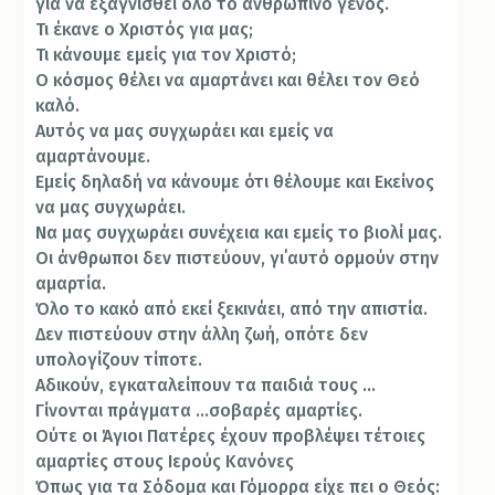
για να εξαγνισθεί όλο το ανθρώπινο γένος.
Τι έκανε ο Χριστός για μας;
Τι κάνουμε εμείς για τον Χριστό;
Ο κόσμος θέλει να αμαρτάνει και θέλει τον Θεό
καλό.
Αυτός να μας συγχωράει και εμείς να
αμαρτάνουμε.
Εμείς δηλαδή να κάνουμε ότι θέλουμε και Εκείνος
να μας συγχωράει.
Να μας συγχωράει συνέχεια και εμείς το βιολί μας.
Οι άνθρωποι δεν πιστεύουν, γι΄αυτό ορμούν στην
αμαρτία.
Όλο το κακό από εκεί ξεκινάει, από την απιστία.
Δεν πιστεύουν στην άλλη ζωή, οπότε δεν
υπολογίζουν τίποτε.
Αδικούν, εγκαταλείπουν τα παιδιά τους …
Γίνονται πράγματα …σοβαρές αμαρτίες.
Ούτε οι Άγιοι Πατέρες έχουν προβλέψει τέτοιες
αμαρτίες στους Ιερούς Κανόνες
Όπως για τα Σόδομα και Γόμορρα είχε πει ο Θεός: