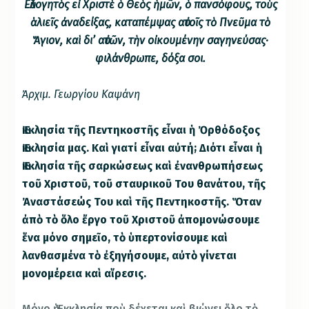
Εὐλογητὸς εἶ Χριστὲ ὁ Θεὸς ἡμῶν, ὁ πανσόφους, τοὺς
ἁλιεῖς ἀναδείξας, καταπέμψας αὐτοῖς τὸ Πνεῦμα τὸ
Ἅγιον, καὶ δι’ αὐτῶν, τὴν οἰκουμένην σαγηνεύσας·
φιλάνθρωπε, δόξα σοι.
Ἀρχιμ. Γεωργίου Καψάνη
Ἐκκλησία τῆς Πεντηκοστῆς εἶναι ἡ Ὀρθόδοξος
Ἐκκλησία μας. Καὶ γιατί εἶναι αὐτή; Διότι εἶναι ἡ
Ἐκκλησία τῆς σαρκώσεως καὶ ἐνανθρωπήσεως
τοῦ Χριστοῦ, τοῦ σταυρικοῦ Του θανάτου, τῆς
Ἀναστάσεώς Του καὶ τῆς Πεντηκοστῆς. Ὅταν
ἀπὸ τὸ ὅλο ἔργο τοῦ Χριστοῦ ἀπομονώσουμε
ἕνα μόνο σημεῖο, τὸ ὑπερτονίσουμε καὶ
λανθασμένα τὸ ἐξηγήσουμε, αὐτὸ γίνεται
μονομέρεια καὶ αἵρεσις.
Μόνο ἡ Ἐκκλησία ποὺ δέχεται καὶ βιώνει ὅλο τὸ