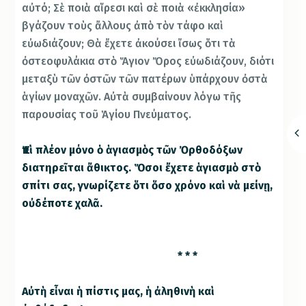
αὐτό; Σὲ ποιὰ αἵρεσι καὶ σὲ ποιὰ «ἐκκλησία»
βγάζουν τοὺς ἄλλους ἀπὸ τὸν τάφο καὶ
εὐωδιάζουν; Θὰ ἔχετε ἀκούσει ἴσως ὅτι τὰ
ὀστεοφυλάκια στὸ Ἅγιον Ὄρoς εὐωδιάζουν, διότι
μεταξὺ τῶν ὀστῶν τῶν πατέρων ὑπάρχουν ὀστὰ
ἁγίων μοναχῶν. Αὐτὰ συμβαίνουν λόγω τῆς
παρουσίας τοῦ Ἁγίου Πνεύματος.
Ἐπὶ πλέον μόνο ὁ ἁγιασμὸς τῶν Ὀρθοδόξων
διατηρεῖται ἄθικτος. Ὅσοι ἔχετε ἁγιασμὸ στὸ
σπίτι σας, γνωρίζετε ὅτι ὅσο χρόνο καὶ νὰ μείνῃ,
οὐδέποτε χαλᾶ.
* * *
Αὐτὴ εἶναι ἡ πίστις μας, ἡ ἀληθινὴ καὶ