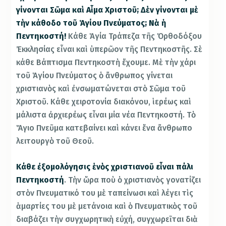
γίνονται Σῶμα καὶ Αἷμα Χριστοῦ; Δὲν γίνονται μὲ
τὴν κάθοδο τοῦ Ἁγίου Πνεύματος; Νὰ ἡ
Πεντηκοστή!
Κάθε Ἁγία Τράπεζα τῆς Ὀρθοδόξου
Ἐκκλησίας εἶναι καὶ ὑπερῶον τῆς Πεντηκοστῆς. Σὲ
κάθε Βάπτισμα Πεντηκοστὴ ἔχουμε. Μὲ τὴν χάρι
τοῦ Ἁγίου Πνεύματος ὁ ἄνθρωπος γίνεται
χριστιανὸς καὶ ἐνσωματώνεται στὸ Σῶμα τοῦ
Χριστοῦ. Κάθε χειροτονία διακόνου, ἱερέως καὶ
μάλιστα ἀρχιερέως εἶναι μία νέα Πεντηκοστή. Τὸ
Ἅγιο Πνεῦμα κατεβαίνει καὶ κάνει ἕνα ἄνθρωπο
λειτουργὸ τοῦ Θεοῦ.
Κάθε ἐξομολόγησις ἑνὸς χριστιανοῦ εἶναι πάλι
Πεντηκοστή
. Τὴν ὥρα ποὺ ὁ χριστιανὸς γονατίζει
στὸν Πνευματικό του μὲ ταπείνωσι καὶ λέγει τὶς
ἁμαρτίες του μὲ μετάνοια καὶ ὁ Πνευματικὸς τοῦ
διαβάζει τὴν συγχωρητικὴ εὐχή, συγχωρεῖται διὰ