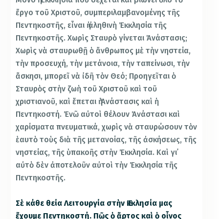
ἔργο τοῦ Χριστοῦ, συμπεριλαμβανομένης τῆς
Πεντηκοστῆς, εἶναι ἡ ἀληθινὴ Ἐκκλησία τῆς
Πεντηκοστῆς. Χωρὶς Σταυρὸ γίνεται Ἀνάστασις;
Χωρὶς νὰ σταυρωθῇ ὁ ἄνθρωπος μὲ τὴν νηστεία,
τὴν προσευχή, τὴν μετάνοια, τὴν ταπείνωσι, τὴν
ἄσκησι, μπορεῖ νὰ ἰδῆ τὸν Θεό; Προηγεῖται ὁ
Σταυρὸς στὴν ζωὴ τοῦ Χριστοῦ καὶ τοῦ
χριστιανοῦ, καὶ ἕπεται ἡ Ἀνάστασις καὶ ἡ
Πεντηκοστή. Ἐνῶ αὐτοὶ θέλουν Ἀνάστασι καὶ
χαρίσματα πνευματικά, χωρὶς νὰ σταυρώσουν τὸν
ἑαυτὸ τοὺς διὰ τῆς μετανοίας, τῆς ἀσκήσεως, τῆς
νηστείας, τῆς ὑπακοῆς στὴν Ἐκκλησία. Καὶ γι᾿
αὐτὸ δὲν ἀποτελοῦν αὐτοὶ τὴν Ἐκκλησία τῆς
Πεντηκοστῆς.
Σὲ κάθε θεία Λειτουργία στὴν Ἐκκλησία μας
ἔχουμε Πεντηκοστή. Πῶς ὁ ἄρτος καὶ ὁ οἶνος