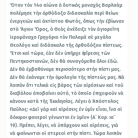
Ὅταν τὸν 14ο αἰώνα ὁ δυτικὸς μοναχὸς Βαρλαὰμ
πολέμησε τὴν ὀρθόδοξο διδασκαλία περὶ θείων
ἐνεργειῶν καὶ ἀκτίστου Φωτός, ὅπως τὴν ἐβίωναν
στὸ Ἅγιον Ὄρος, ὁ Θεὸς ἀνέδειξε τὸν ἁγιορείτη
ἱερομόναχο Γρηγόριο τὸν Παλαμᾶ σὲ μεγάλο
Θεολόγο καὶ διδάσκαλο τῆς ὀρθοδόξου πίστεως.
Ἔτσι καὶ τώρα, ἐὰν δὲν ὑπῆρχε ἡ αἵρεσις τῶν
Πεντηκοστιανῶν, δὲν θὰ συναγόμεθα ὅλοι ἐδῶ.
Δὲν θὰ ἐμβαθύναμε περισσότερο στὴν πίστι μας.
Δὲν θὰ ἐκάναμε τὴν ὁμολογία τῆς πίστεώς μας. Νὰ
λοιπὸν ὅτι τελικὰ εἰς βάρος τῶν αἱρέσεων καὶ τοῦ
διαβόλου ἀποβαίνει αὐτό, τὸ ὁποῖο ἐπιχειροῦν νὰ
κάνουν κατὰ τῆς Ἐκκλησίας. Λέγει ὁ Ἀπόστολος
Παῦλος: «Δεῖ γὰρ καὶ αἱρέσεις ἐν ὑμῖν εἶναι, ἵνα οἱ
δόκιμοι φανεροὶ γένωνται ἐν ὑμῖν» (Α´ Κορ. ια´
19). Πρέπει, λέγει, νὰ ὑπάρχουν καὶ αἱρέσεις, γιὰ
νὰ φαίνωνται οἱ στερεοὶ στὴν πίστι. Τώρα λοιπὸν