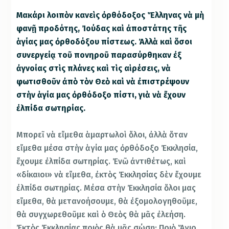
Μακάρι λοιπὸν κανεὶς ὀρθόδοξος Ἕλληνας νὰ μὴ
φανῇ προδότης, Ἰούδας καὶ ἀποστάτης τῆς
ἁγίας μας ὀρθοδόξου πίστεως. Ἀλλὰ καὶ ὅσοι
συνεργείᾳ τοῦ πονηροῦ παρασύρθηκαν ἐξ
ἀγνοίας στὶς πλάνες καὶ τὶς αἱρέσεις, νὰ
φωτισθοῦν ἀπὸ τὸν Θεὸ καὶ νὰ ἐπιστρέψουν
στὴν ἁγία μας ὀρθόδοξο πίστι, γιὰ νὰ ἔχουν
ἐλπίδα σωτηρίας.
Μπορεῖ νὰ εἴμεθα ἁμαρτωλοὶ ὅλοι, ἀλλὰ ὅταν
εἴμεθα μέσα στὴν ἁγία μας ὀρθόδοξο Ἐκκλησία,
ἔχουμε ἐλπίδα σωτηρίας. Ἐνῶ ἀντιθέτως, καὶ
«δίκαιοι» νὰ εἴμεθα, ἐκτὸς Ἐκκλησίας δὲν ἔχουμε
ἐλπίδα σωτηρίας. Μέσα στὴν Ἐκκλησία ὅλοι μας
εἴμεθα, θὰ μετανοήσουμε, θὰ ἐξομολογηθοῦμε,
θὰ συγχωρεθοῦμε καὶ ὁ Θεὸς θὰ μᾶς ἐλεήση.
Ἐκτὸς Ἐκκλησίας ποιὸς θὰ μᾶς σώσῃ; Ποιὸ Ἅγιο