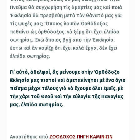
Πνεῦμα θὰ συγχωρήση τὶς ἁμαρτίες μας καὶ ποιὰ
Ἐκκλησία θὰ πρεσβεύη μετὰ τὸν θάνατό μας γιὰ
τὶς ψυχές μας; Ὅποιος λοιπὸν Ὀρθόδοξος
πεθαίνει ὡς ὀρθόδοξος, νὰ ξέρῃ ὅτι ἔχει ἐλπίδα
σωτηρίας. Ἐνῶ ὅποιος βγῇ ἀπὸ τὴν Ἐκκλησία,
ἔστω καὶ ἂν νομίζῃ ὅτι ἔχει καλὰ ἔργα, δὲν ἔχει
ἐλπίδα σωτηρίας.
Γι᾿ αὐτό, ἀδελφοί, ἂς μείνουμε στὴν Ὀρθόδοξο
Ἐκκλησία μας πιστοὶ καὶ ἀμετακίνητοι μὲ ἕνα ἅγιο
πεῖσμα μέχρι τέλους γιὰ νὰ ἔχουμε ὅλοι ἐμεῖς, μὲ
τὴν χάρι τοῦ Θεοῦ καὶ τὴν εὐλογία τῆς Παναγίας
μας, ἐλπίδα σωτηρίας.
Αναρτήθηκε από
ΖΩΟΔΟΧΟΣ ΠΗΓΗ ΚΑΜΙΝΙΩΝ