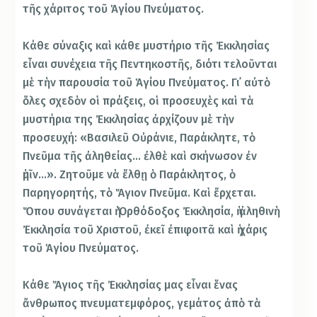
τῆς χάριτος τοῦ Ἁγίου Πνεύματος.
Κάθε σύναξις καὶ κάθε μυστήριο τῆς Ἐκκλησίας
εἶναι συνέχεια τῆς Πεντηκοστῆς, διότι τελοῦνται
μὲ τὴν παρουσία τοῦ Ἁγίου Πνεύματος. Γι᾿ αὐτὸ
ὅλες σχεδὸν οἱ πράξεις, οἱ προσευχὲς καὶ τὰ
μυστήρια της Ἐκκλησίας ἀρχίζουν μὲ τὴν
προσευχή: «Βασιλεῦ Οὐράνιε, Παράκλητε, τὸ
Πνεῦμα τῆς ἀληθείας… ἐλθὲ καὶ σκήνωσον ἐν
ἡμῖν…». Ζητοῦμε νὰ ἔλθῃ ὁ Παράκλητος, ὁ
Παρηγορητής, τὸ Ἅγιον Πνεῦμα. Καὶ ἔρχεται.
Ὅπου συνάγεται ἡ Ὀρθόδοξος Ἐκκλησία, ἡ ἀληθινὴ
Ἐκκλησία τοῦ Χριστοῦ, ἐκεῖ ἐπιφοιτᾶ καὶ ἡ χάρις
τοῦ Ἁγίου Πνεύματος.
Κάθε Ἅγιος τῆς Ἐκκλησίας μας εἶναι ἕνας
ἄνθρωπος πνευματεμφόρος, γεμάτος ἀπὸ τὰ