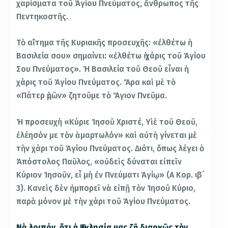
χαρίσματα τοῦ Ἁγίου Πνεύματος, ἄνθρωπος τῆς
Πεντηκοστῆς.
Τὸ αἴτημα τῆς Κυριακῆς προσευχῆς: «ἐλθέτω ἡ
Βασιλεία σου» σημαίνει: «ἐλθέτω ἡ χάρις τοῦ Ἁγίου
Σου Πνεύματος». Ἡ Βασιλεία τοῦ Θεοῦ εἶναι ἡ
χάρις τοῦ Ἁγίου Πνεύματος. Ἄρα καὶ μὲ τὸ
«Πάτερ ἡμῶν» ζητοῦμε τὸ Ἅγιον Πνεῦμα.
Ἡ προσευχὴ «Κύριε Ἰησοῦ Χριστέ, Υἱὲ τοῦ Θεοῦ,
ἐλέησόν με τὸν ἁμαρτωλόν» καὶ αὐτὴ γίνεται μὲ
τὴν χάρι τοῦ Ἁγίου Πνεύματος. Διότι, ὅπως λέγει ὁ
Ἀπόστολος Παῦλος, «οὐδεὶς δύναται εἰπεῖν
Κύριον Ἰησοῦν, εἶ μὴ ἐν Πνεύματι Ἁγίῳ» (Α Κορ. ιβ´
3). Κανεὶς δὲν ἠμπορεῖ νὰ εἰπῇ τὸν Ἰησοῦ Κύριο,
παρὰ μόνον μὲ τὴν χάρι τοῦ Ἁγίου Πνεύματος.
Νὰ λοιπόν, ὅτι ἡ Ἐκκλησία μας ζῆ διαρκῶς τὴν