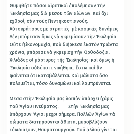
Θυμηθῆτε πόσοι αἱρετικοὶ ἐπολέμησαν τὴν
Ἐκκλησία μας διὰ μέσου τῶν αἰώνων. Καὶ ὄχι
ἐχθροί, σὰν τοὺς Πεντηκοστιανούς.
Αὐτοκράτορες μὲ στρατιές, μὲ κοσμικὲς δυνάμεις.
Δὲν μπόρεσαν ὅμως νὰ γκρεμίσουν τὴν Ἐκκλησία.
Οὔτε ἡ εἰκονομαχία, ποὺ διήρκεσε ἑκατὸν τριάντα
χρόνια, μπόρεσε νὰ γκρεμίσῃ τὴν Ὀρθοδοξία.
Χιλιάδες οἱ μάρτυρες τῆς Ἐκκλησίας· καὶ ὅμως ἡ
Ἐκκλησία οὐδέποτε νικήθηκε, ἔστω καὶ ἂν
φαίνεται ὅτι καταβάλλεται. Καὶ μάλιστα ὅσο
πολεμεῖται, τόσο δυναμώνει καὶ λαμπρύνεται.
Μέσα στὴν Ἐκκλησία μας λοιπὸν ὑπάρχει ἡ χάρις
τοῦ Ἁγίου Πνεύματος. Στὴν Ἐκκλησία μας
ὑπάρχουν Ἅγιοι μέχρι σήμερα. Πολλῶν Ἁγίων τὰ
σώματα διατηροῦνται ἄθικτα, μυροβλύζουν,
εὐωδιάζουν, θαυματουργοῦν. Ποῦ ἀλλοῦ γίνεται