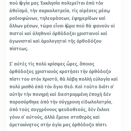
ποὺ ἡ ἁγία μας Ἐκκλησία πολεμεῖται ἀπὸ τὸν
ἀθεϊσμό, τὴν σαρκολατρεία, τὶς αἱρέσεις μέσῳ
ραδιοφώνων, τηλεοράσεων, ἐφημερίδων καὶ
ἄλλων μέσων, τώρα εἶναι ἡ ὥρα ποὺ θὰ φανοῦν οἱ
πιστοὶ καὶ ἀληθινοὶ ὀρθόδοξοι χριστιανοὶ καὶ
ἀγωνισταὶ καὶ ὁμολογηταὶ τῆς ὀρθοδόξου
πίστεως.
Σ᾿ αὐτὲς τὶς πολὺ κρίσιμες ὧρες, ὅποιος
ὀρθόδοξος χριστιανὸς κρατήσει τὴν ὀρθόδοξο
πίστι του στὸν Χριστό, θὰ λάβη πολλὴ εὐλογία καὶ
πολὺ μισθὸ ἀπὸ τὸν ἅγιο Θεό. Καὶ τοῦτο διότι σ᾿
αὐτὴν τὴν πονηρὴ καὶ διεστραμμένη ἐποχὴ δὲν
παρασύρθηκε ἀπὸ τὴν σύγχρονη εἰδωλολατρία,
ἀπὸ τοὺς συγχρόνους ψευδοθεούς, δὲν ἔκλινε
γόνυ σ᾿ αὐτούς, ἀλλὰ ἔμεινε σταθερὸς καὶ
ἀμετακίνητος στὴν ἁγία μας ὀρθόδοξο πίστι.