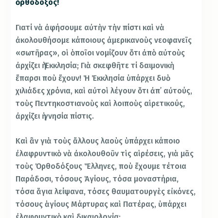
ὀρθόδοξος!
Γιατί νὰ ἀφήσουμε αὐτὴν τὴν πίστι καὶ νὰ
ἀκολουθήσομε κάποιους ἀμερικανοὺς νεοφανεῖς
«σωτῆρας», οἱ ὁποῖοι νομίζουν ὅτι ἀπὸ αὐτοὺς
ἀρχίζει ἡ Ἐκκλησία; Γιὰ σκεφθῆτε τί δαιμονικὴ
ἔπαρσι ποὺ ἔχουν! Ἡ Ἐκκλησία ὑπάρχει δυὸ
χιλιάδες χρόνια, καὶ αὐτοὶ λέγουν ὅτι ἀπ᾿ αὐτούς,
τοὺς Πεντηκοστιανοὺς καὶ λοιποὺς αἱρετικούς,
ἀρχίζει ἡ γνησία πίστις.
Καὶ ἂν γιὰ τοὺς ἄλλους λαοὺς ὑπάρχει κάποιο
ἐλαφρυντικὸ νὰ ἀκολουθοῦν τὶς αἱρέσεις, γιὰ μᾶς
τοὺς Ὀρθοδόξους Ἕλληνες, ποὺ ἔχουμε τέτοια
Παράδοσι, τόσους Ἁγίους, τόσα μοναστήρια,
τόσα ἅγια λείψανα, τόσες θαυματουργὲς εἰκόνες,
τόσους ἁγίους Μάρτυρας καὶ Πατέρας, ὑπάρχει
ἐλαφρυντικὸ καὶ δικαιολογία;