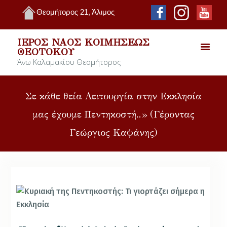
Θεομήτορος 21, Άλιμος
ΙΕΡΌΣ ΝΑΌΣ ΚΟΙΜΉΣΕΩΣ
ΘΕΟΤΌΚΟΥ
Άνω Καλαμακίου Θεομήτορος
Σε κάθε θεία Λειτουργία στην Εκκλησία
μας έχουμε Πεντηκοστή..» (Γέροντας
Γεώργιος Καψάνης)