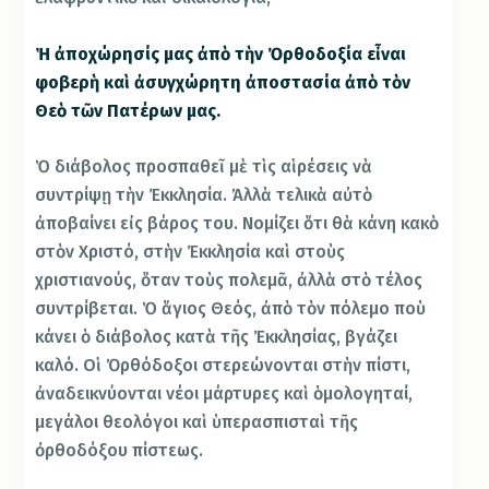
Ἡ ἀποχώρησίς μας ἀπὸ τὴν Ὀρθοδοξία εἶναι
φοβερὴ καὶ ἀσυγχώρητη ἀποστασία ἀπὸ τὸν
Θεὸ τῶν Πατέρων μας.
Ὁ διάβολος προσπαθεῖ μὲ τὶς αἱρέσεις νὰ
συντρίψῃ τὴν Ἐκκλησία. Ἀλλὰ τελικὰ αὐτὸ
ἀποβαίνει εἰς βάρος του. Νομίζει ὅτι θὰ κάνη κακὸ
στὸν Χριστό, στὴν Ἐκκλησία καὶ στοὺς
χριστιανούς, ὅταν τοὺς πολεμᾶ, ἀλλὰ στὸ τέλος
συντρίβεται. Ὁ ἅγιος Θεός, ἀπὸ τὸν πόλεμο ποὺ
κάνει ὁ διάβολος κατὰ τῆς Ἐκκλησίας, βγάζει
καλό. Οἱ Ὀρθόδοξοι στερεώνονται στὴν πίστι,
ἀναδεικνύονται νέοι μάρτυρες καὶ ὁμολογηταί,
μεγάλοι θεολόγοι καὶ ὑπερασπισταὶ τῆς
ὀρθοδόξου πίστεως.