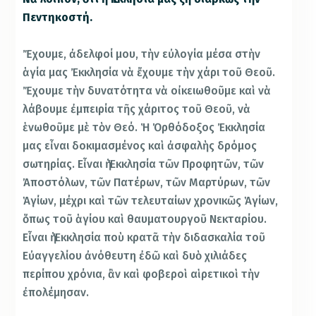
Πεντηκοστή.
Ἔχουμε, ἀδελφοί μου, τὴν εὐλογία μέσα στὴν
ἁγία μας Ἐκκλησία νὰ ἔχουμε τὴν χάρι τοῦ Θεοῦ.
Ἔχουμε τὴν δυνατότητα νὰ οἰκειωθοῦμε καὶ νὰ
λάβουμε ἐμπειρία τῆς χάριτος τοῦ Θεοῦ, νὰ
ἑνωθοῦμε μὲ τὸν Θεό. Ἡ Ὀρθόδοξος Ἐκκλησία
μας εἶναι δοκιμασμένος καὶ ἀσφαλὴς δρόμος
σωτηρίας. Εἶναι ἡ Ἐκκλησία τῶν Προφητῶν, τῶν
Ἀποστόλων, τῶν Πατέρων, τῶν Μαρτύρων, τῶν
Ἁγίων, μέχρι καὶ τῶν τελευταίων χρονικῶς Ἁγίων,
ὅπως τοῦ ἁγίου καὶ θαυματουργοῦ Νεκταρίου.
Εἶναι ἡ Ἐκκλησία ποὺ κρατᾶ τὴν διδασκαλία τοῦ
Εὐαγγελίου ἀνόθευτη ἐδῶ καὶ δυὸ χιλιάδες
περίπου χρόνια, ἂν καὶ φοβεροὶ αἱρετικοὶ τὴν
ἐπολέμησαν.