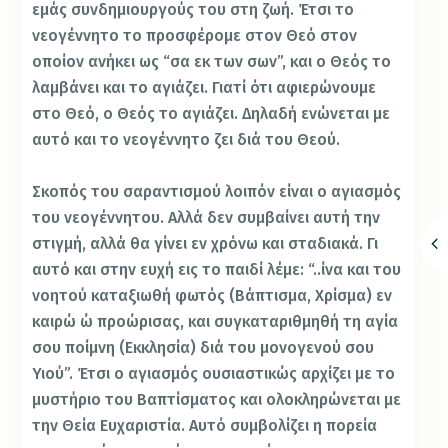
εμάς συνδημιουργούς του στη ζωή. Έτσι το
νεογέννητο το προσφέρομε στον Θεό στον
οποίον ανήκει ως “σα εκ των σων”, και ο Θεός το
λαμβάνει και το αγιάζει. Γιατί ότι αφιερώνουμε
στο Θεό, ο Θεός το αγιάζει. Δηλαδή ενώνεται με
αυτό και το νεογέννητο ζει διά του Θεού.
Σκοπός του σαραντισμού λοιπόν είναι ο αγιασμός
του νεογέννητου. Αλλά δεν συμβαίνει αυτή την
στιγμή, αλλά θα γίνει εν χρόνω και σταδιακά. Γι
αυτό και στην ευχή εις το παιδί λέμε: “..ίνα και του
νοητού καταξιωθή φωτός (Βάπτισμα, Χρίσμα) εν
καιρώ ώ προώρισας, και συγκαταριθμηθή τη αγία
σου ποίμνη (Εκκλησία) διά του μονογενού σου
Υιού”. Έτσι ο αγιασμός ουσιαστικώς αρχίζει με το
μυστήριο του Βαπτίσματος και ολοκληρώνεται με
την Θεία Ευχαριστία. Αυτό συμβολίζει η πορεία