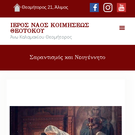
Θεομήτορος 21, Άλιμος
ΙΕΡΌΣ ΝΑΌΣ ΚΟΙΜΉΣΕΩΣ
ΘΕΟΤΌΚΟΥ
Άνω Καλαμακίου Θεομήτορος
Σαραντισμός και Νεογέννητο