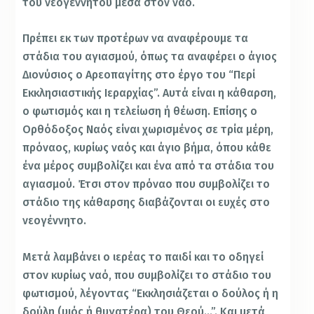
του νεογέννητου μέσα στον ναό.
Πρέπει εκ των προτέρων να αναφέρουμε τα
στάδια του αγιασμού, όπως τα αναφέρει ο άγιος
Διονύσιος ο Αρεοπαγίτης στο έργο του “Περί
Εκκλησιαστικής Ιεραρχίας”. Αυτά είναι η κάθαρση,
ο φωτισμός και η τελείωση ή θέωση. Επίσης ο
Ορθόδοξος Ναός είναι χωρισμένος σε τρία μέρη,
πρόναος, κυρίως ναός και άγιο βήμα, όπου κάθε
ένα μέρος συμβολίζει και ένα από τα στάδια του
αγιασμού. Έτσι στον πρόναο που συμβολίζει το
στάδιο της κάθαρσης διαβάζονται οι ευχές στο
νεογέννητο.
Μετά λαμβάνει ο ιερέας το παιδί και το οδηγεί
στον κυρίως ναό, που συμβολίζει το στάδιο του
φωτισμού, λέγοντας “Εκκλησιάζεται ο δούλος ή η
δούλη (υιός ή θυγατέρα) του Θεού…”. Και μετά