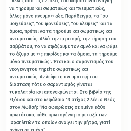
“Άλλες από τις εντολές του Νόμου είναι ανάγκη
να τηρούμε και σωματικώς και πνευματικώς,
άλλες μόνο πνευματικώς. Παράδειγμα, τα “ου
μοιχεύσεις”, “ου φονεύσεις”, “ου κλέψεις” και τα
όμοια, πρέπει να τα τηρούμε και σωματικώς και
πνευματικώς. Αλλά την περιτομή, την τήρηση του
σαββάτου, το να σφάξουμε τον αμνό και να φάμε
το άζυμο με τις πικρίδες και τα όμοια, τα τηρούμε
μόνο πνευματικώς”. Έτσι και ο σαραντισμός του
νεογέννητου τηρείτε σωματικώς και
πνευματικώς. Αν λείψει η πνευματική του
διάσταση τότε ο σαραντισμός γίνεται
τυπολατρία και απονεκρώνεται. Στο βιβλίο της
Εξόδου και στο κεφάλαιο 13 στίχος 2 λέει ο Θεός
στον Μωϋσή: “Να αφιερώσεις σε εμένα κάθε
πρωτότοκο, κάθε πρωτογέννητο μεταξύ των
Ισραηλιτών το οποίον ανοίγει την μήτρα, γιατί
ανήκει σε εμένα”.