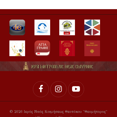
© 2026 Ιερός Ναός Κοιμήσεως Θεοτόκου "Θεομήτορος"