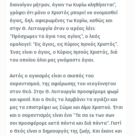
διανοίγον μήτραν, άγιον τω Κυρίω κληθήσεται”,
γράφει ότι μόνο ο Χριστός μπορεί να ονομασθεί
άγιος, δηλ. αφιερωμένος τω Κυρίω, καθώς και
στην Θ. Λειτουργία όταν ο ιερέας λέει:
“Πρόσχωμεν τα άγια τοις αγίοις”, ο λαός
ομολογεί: “Εις άγιος, εις Κύριος Ιησούς Χριστός”.
Ένας είναι ο άγιος, ο Κύριος Ιησούς Χριστός, διά
του οποίου όλοι μας γινόμαστε άγιοι.
Αυτός ο αγιασμός είναι ο σκοπός του
σαραντισμού, της αφιέρωσης του νεογέννητου
στον Θεό. Στην Θ. Λειτουργία προσφέρομε ψωμί
και κρασί. Και ο Θεός τα λαμβάνει τα αγιάζει και
μας τα επιστρέφει ως Σώμα και Αίμα Χριστού. Έτσι
και ο σαραντισμός είναι ένα “Τα σα εκ των σων
σοι προσφέρομε κατά πάντα και διά πάντα”. Γιατί
ο Θεός είναι ο δημιουργός της ζωής. Και έκανε και