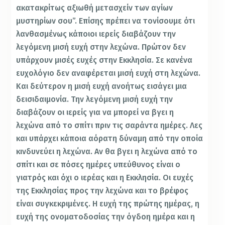
ακατακρίτως αξιωθή μετασχείν των αγίων
μυστηρίων σου”. Επίσης πρέπει να τονίσουμε ότι
λανθασμένως κάποιοι ιερείς διαβάζουν την
λεγόμενη μισή ευχή στην λεχώνα. Πρώτον δεν
υπάρχουν μισές ευχές στην Εκκλησία. Σε κανένα
ευχολόγιο δεν αναφέρεται μισή ευχή στη λεχώνα.
Και δεύτερον η μισή ευχή ανοήτως εισάγει μια
δεισιδαιμονία. Την λεγόμενη μισή ευχή την
διαβάζουν οι ιερείς για να μπορεί να βγει η
λεχώνα από το σπίτι πριν τις σαράντα ημέρες. Λες
και υπάρχει κάποια αόρατη δύναμη από την οποία
κινδυνεύει η λεχώνα. Αν θα βγει η λεχώνα από το
σπίτι και σε πόσες ημέρες υπεύθυνος είναι ο
γιατρός και όχι ο ιερέας και η Εκκλησία. Οι ευχές
της Εκκλησίας προς την λεχώνα και το βρέφος
είναι συγκεκριμένες. Η ευχή της πρώτης ημέρας, η
ευχή της ονοματοδοσίας την όγδοη ημέρα και η