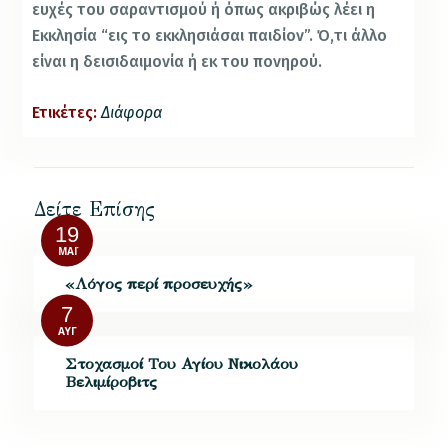
ευχές του σαραντισμού ή όπως ακριβώς λέει η
Εκκλησία “εις το εκκλησιάσαι παιδίον”. Ό,τι άλλο
είναι η δεισιδαιμονία ή εκ του πονηρού.
Ετικέτες:
Διάφορα
Δείτε Επίσης
19
ΜΆΙ
«Λόγος περί προσευχής»
7
ΑΥΓ
Στοχασμοί Του Αγίου Νικολάου
Βελιμίροβιτς