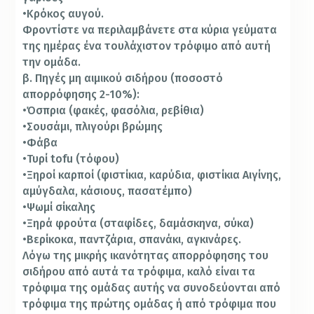
•Κρόκος αυγού.
Φροντίστε να περιλαμβάνετε στα κύρια γεύματα
της ημέρας ένα τουλάχιστον τρόφιμο από αυτή
την ομάδα.
β. Πηγές μη αιμικού σιδήρου (ποσοστό
απορρόφησης 2-10%):
•Όσπρια (φακές, φασόλια, ρεβίθια)
•Σουσάμι, πλιγούρι βρώμης
•Φάβα
•Τυρί tofu (τόφου)
•Ξηροί καρποί (φιστίκια, καρύδια, φιστίκια Αιγίνης,
αμύγδαλα, κάσιους, πασατέμπο)
•Ψωμί σίκαλης
•Ξηρά φρούτα (σταφίδες, δαμάσκηνα, σύκα)
•Βερίκοκα, παντζάρια, σπανάκι, αγκινάρες.
Λόγω της μικρής ικανότητας απορρόφησης του
σιδήρου από αυτά τα τρόφιμα, καλό είναι τα
τρόφιμα της ομάδας αυτής να συνοδεύονται από
τρόφιμα της πρώτης ομάδας ή από τρόφιμα που