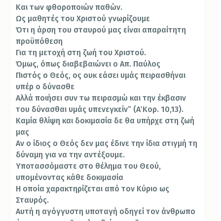
Και των φθοροποιών παθών.
Ως μαθητές του Χριστού γνωρίζουμε
Ότι η άρση του σταυρού μας είναι απαραίτητη
προϋπόθεση
Για τη μετοχή στη ζωή του Χριστού.
Όμως, όπως διαβεβαιώνει ο Απ. Παύλος
Πιστός ο Θεός, ος ουκ εάσει υμάς πειρασθήναι
υπέρ ο δύνασθε
Αλλά ποιήσει συν τω πειρασμώ και την έκβασιν
του δύνασθαι υμάς υπενεγκείν” (Α΄ Κορ. 10,13).
Καμία θλίψη και δοκιμασία δε θα υπήρχε στη ζωή
μας
Αν ο ίδιος ο Θεός δεν μας έδινε την ίδια στιγμή τη
δύναμη για να την αντέξουμε.
Υποτασσόμαστε στο θέλημα του Θεού,
υπομένοντας κάθε δοκιμασία
Η οποία χαρακτηρίζεται από τον Κύριο ως
Σταυρός.
Αυτή η αγόγγυστη υποταγή οδηγεί τον άνθρωπο