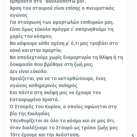
έμπρακτα στο “ακολουθείτω μοι”.
Άρση του σταυρού είναι επίσης ο πνευματικός
αγώνας
Για σταύρωση των αμαρτωλών επιθυμιών μας.
Είναι όμως εύκολο πράγμα ν΄ απαρνηθούμε τις
χαρές του κόσμου;
Να κόψουμε κάθε σχέση μ΄ ό,τι μας τραβάει στο
κακό και στην αμαρτία;
Να αποδεχτούμε χωρίς διαμαρτυρία τη θλίψη ή τη
δοκιμασία που βρέθηκε στη ζωή μας;
Δεν είναι εύκολο.
Χρειάζεται, για να το κατορθώσουμε, ένας
αγώνας καθημερινός σκληρός
Και πάντα στη σκέψη μας να έχουμε τον
Εσταυρωμένο Χριστό.
Ο Σταυρός του Κυρίου, ο οποίος υψώνεται στο
βίο της Εκκλησίας
Υπενθυμίζεται σε όλο το κόσμο και σε μας ότι,
όταν διαλέξουμε το Σταυρό ως τρόπο ζωής μας
Τότε έχουμε και την Ανάσταση.