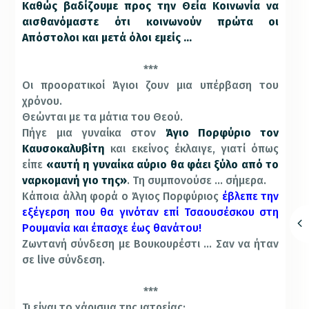
Καθώς βαδίζουμε προς την Θεία Κοινωνία να
αισθανόμαστε ότι κοινωνούν πρώτα οι
Απόστολοι και μετά όλοι εμείς …
***
Οι προορατικοί Άγιοι ζουν μια υπέρβαση του
χρόνου.
Θεώνται με τα μάτια του Θεού.
Πήγε μια γυναίκα στον
Άγιο Πορφύριο τον
Καυσοκαλυβίτη
και εκείνος έκλαιγε, γιατί όπως
είπε
«αυτή η γυναίκα αύριο θα φάει ξύλο από το
ναρκομανή γιο της»
. Τη συμπονούσε … σήμερα.
Κάποια άλλη φορά ο Άγιος Πορφύριος
έβλεπε την
εξέγερση που θα γινόταν επί Τσαουσέσκου στη
Ρουμανία και έπασχε έως θανάτου!
Ζωντανή σύνδεση με Βουκουρέστι … Σαν να ήταν
σε live σύνδεση.
***
Τι είναι το χάρισμα της ιατρείας;