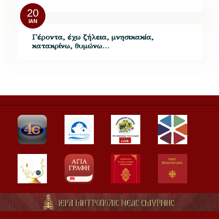
20
ΙΑΝ
Γέροντα, έχω ζήλεια, μνησικακία,
κατακρίνω, θυμώνω…