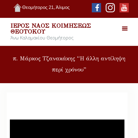
Θεομήτορος 21, Άλιμος
ΙΕΡΌΣ ΝΑΌΣ ΚΟΙΜΉΣΕΩΣ
ΘΕΟΤΌΚΟΥ
Άνω Καλαμακίου Θεομήτορος
π. Μάρκος Τζανακάκης “Η άλλη αντίληψη
περί χρόνου”