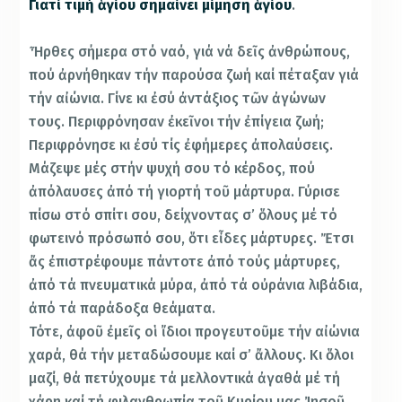
Γιατί τιμή ἁγίου σημαίνει μίμηση ἁγίου
.
Ἦρθες σήμερα στό ναό, γιά νά δεῖς ἀνθρώπους,
πού ἀρνήθηκαν τήν παρούσα ζωή καί πέταξαν γιά
τήν αἰώνια. Γίνε κι ἐσύ ἀντάξιος τῶν ἀγώνων
τους. Περιφρόνησαν ἐκεῖνοι τήν ἐπίγεια ζωή;
Περιφρόνησε κι ἐσύ τίς ἐφήμερες ἀπολαύσεις.
Μάζεψε μές στήν ψυχή σου τό κέρδος, πού
ἀπόλαυσες ἀπό τή γιορτή τοῦ μάρτυρα. Γύρισε
πίσω στό σπίτι σου, δείχνοντας σ’ ὅλους μέ τό
φωτεινό πρόσωπό σου, ὅτι εἶδες μάρτυρες. Ἔτσι
ἄς ἐπιστρέφουμε πάντοτε ἀπό τούς μάρτυρες,
ἀπό τά πνευματικά μύρα, ἀπό τά οὐράνια λιβάδια,
ἀπό τά παράδοξα θεάματα.
Τότε, ἀφοῦ ἐμεῖς οἱ ἴδιοι προγευτοῦμε τήν αἰώνια
χαρά, θά τήν μεταδώσουμε καί σ’ ἄλλους. Κι ὅλοι
μαζί, θά πετύχουμε τά μελλοντικά ἀγαθά μέ τή
χάρη καί τή φιλανθρωπία τοῦ Κυρίου μας Ἰησοῦ