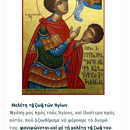
Μελέτη τῆς ζωῆς τῶν Ἁγίων
Ἡ ἀγάπη μας πρός τούς Ἁγίους, καί ἰδιαίτερα πρός
αὐτόν, πού ἀξιωθήκαμε νά φέρουμε τό ὄνομά
του,
φανερώνεται καί μέ τή μελέτη τῆς ζωῆς του
.