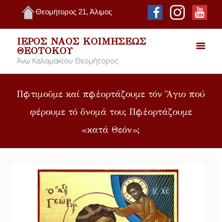
Θεομήτορος 21, Άλιμος
ΙΕΡΌΣ ΝΑΌΣ ΚΟΙΜΉΣΕΩΣ
ΘΕΟΤΌΚΟΥ
Άνω Καλαμακίου Θεομήτορος
Πῶς τιμοῦμε καί πῶς ἑορτάζουμε τόν Ἅγιο πού
φέρουμε τό ὄνομά του; Πῶς ἑορτάζουμε
«κατά Θεόν»;