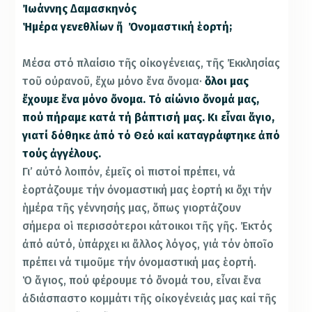
Ἰωάννης ∆αμασκηνός
Ἡμέρα γενεθλίων ἤ Ὀνομαστική ἑορτή;
Μέσα στό πλαίσιο τῆς οἰκογένειας, τῆς Ἐκκλησίας
τοῦ οὐρανοῦ, ἔχω μόνο ἕνα ὄνομα·
ὅλοι μας
ἔχουμε ἕνα μόνο ὄνομα. Τό αἰώνιο ὄνομά μας,
πού πήραμε κατά τή βάπτισή μας. Κι εἶναι ἅγιο,
γιατί δόθηκε ἀπό τό Θεό καί καταγράφτηκε ἀπό
τούς ἀγγέλους.
Γι’ αὐτό λοιπόν, ἐμεῖς οἱ πιστοί πρέπει, νά
ἑορτάζουμε τήν ὀνομαστική μας ἑορτή κι ὄχι τήν
ἡμέρα τῆς γέννησής μας, ὅπως γιορτάζουν
σήμερα οἱ περισσότεροι κάτοικοι τῆς γῆς. Ἐκτός
ἀπό αὐτό, ὑπάρχει κι ἄλλος λόγος, γιά τόν ὁποῖο
πρέπει νά τιμοῦμε τήν ὀνομαστική μας ἑορτή.
Ὁ ἅγιος, πού φέρουμε τό ὄνομά του, εἶναι ἕνα
ἀδιάσπαστο κομμάτι τῆς οἰκογένειάς μας καί τῆς