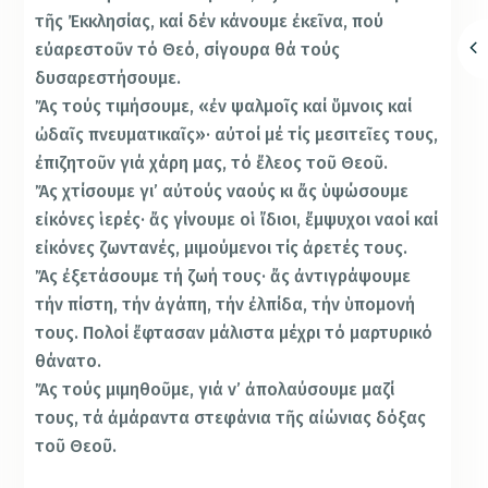
τῆς Ἐκκλησίας, καί δέν κάνουμε ἐκεῖνα, πού
εὐαρεστοῦν τό Θεό, σίγουρα θά τούς
δυσαρεστήσουμε.
Ἄς τούς τιμήσουμε, «ἐν ψαλμοῖς καί ὕμνοις καί
ὠδαῖς πνευματικαῖς»· αὐτοί μέ τίς μεσιτεῖες τους,
ἐπιζητοῦν γιά χάρη μας, τό ἔλεος τοῦ Θεοῦ.
Ἄς χτίσουμε γι’ αὐτούς ναούς κι ἄς ὑψώσουμε
εἰκόνες ἱερές· ἄς γίνουμε οἱ ἴδιοι, ἔμψυχοι ναοί καί
εἰκόνες ζωντανές, μιμούμενοι τίς ἀρετές τους.
Ἄς ἐξετάσουμε τή ζωή τους· ἄς ἀντιγράψουμε
τήν πίστη, τήν ἀγάπη, τήν ἐλπίδα, τήν ὑπομονή
τους. Πολοί ἔφτασαν μάλιστα μέχρι τό μαρτυρικό
θάνατο.
Ἄς τούς μιμηθοῦμε, γιά ν’ ἀπολαύσουμε μαζί
τους, τά ἀμάραντα στεφάνια τῆς αἰώνιας δόξας
τοῦ Θεοῦ.