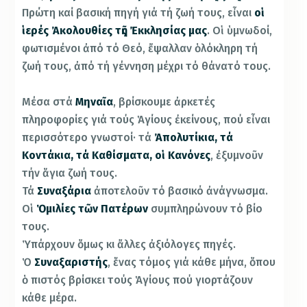
Πρώτη καί βασική πηγή γιά τή ζωή τους, εἶναι
οἱ
ἱερές Ἀκολουθίες τῆς Ἐκκλησίας μας
. Οἱ ὑμνωδοί,
φωτισμένοι ἀπό τό Θεό, ἔψαλλαν ὁλόκληρη τή
ζωή τους, ἀπό τή γέννηση μέχρι τό θάνατό τους.
Μέσα στά
Μηναῖα
, βρίσκουμε ἀρκετές
πληροφορίες γιά τούς Ἁγίους ἐκείνους, πού εἶναι
περισσότερο γνωστοί· τά
Ἀπολυτίκια, τά
Κοντάκια, τά Καθίσματα, οἱ Κανόνες
, ἐξυμνοῦν
τήν ἅγια ζωή τους.
Τά
Συναξάρια
ἀποτελοῦν τό βασικό ἀνάγνωσμα.
Οἱ
Ὁμιλίες τῶν Πατέρων
συμπληρώνουν τό βίο
τους.
Ὑπάρχουν ὅμως κι ἄλλες ἀξιόλογες πηγές.
Ὁ
Συναξαριστής
, ἕνας τόμος γιά κάθε μήνα, ὅπου
ὁ πιστός βρίσκει τούς Ἁγίους πού γιορτάζουν
κάθε μέρα.