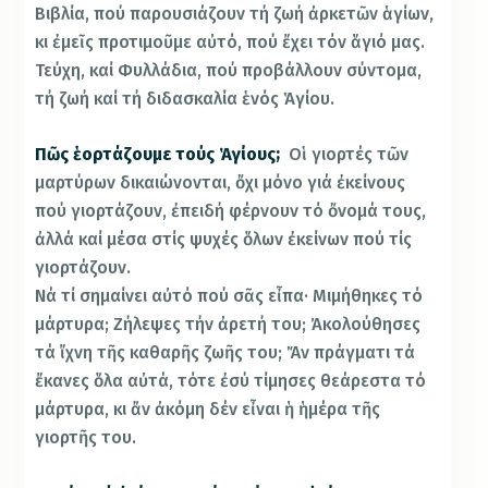
Βιβλία, πού παρουσιάζουν τή ζωή ἀρκετῶν ἁγίων,
κι ἐμεῖς προτιμοῦμε αὐτό, πού ἔχει τόν ἅγιό μας.
Τεύχη, καί Φυλλάδια, πού προβάλλουν σύντομα,
τή ζωή καί τή διδασκαλία ἑνός Ἁγίου.
Πῶς ἑορτάζουμε τούς Ἁγίους;
Οἱ γιορτές τῶν
μαρτύρων δικαιώνονται, ὄχι μόνο γιά ἐκείνους
πού γιορτάζουν, ἐπειδή φέρνουν τό ὄνομά τους,
ἀλλά καί μέσα στίς ψυχές ὅλων ἐκείνων πού τίς
γιορτάζουν.
Νά τί σημαίνει αὐτό πού σᾶς εἶπα· Μιμήθηκες τό
μάρτυρα; Ζήλεψες τήν ἀρετή του; Ἀκολούθησες
τά ἴχνη τῆς καθαρῆς ζωῆς του; Ἄν πράγματι τά
ἔκανες ὅλα αὐτά, τότε ἐσύ τίμησες θεάρεστα τό
μάρτυρα, κι ἄν ἀκόμη δέν εἶναι ἡ ἡμέρα τῆς
γιορτῆς του.