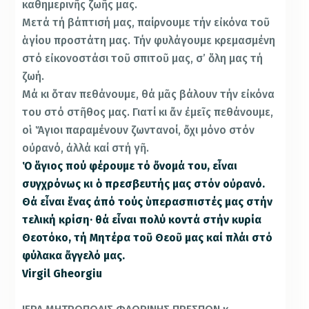
καθημερινῆς ζωῆς μας.
Μετά τή βάπτισή μας, παίρνουμε τήν εἰκόνα τοῦ
ἁγίου προστάτη μας. Τήν φυλάγουμε κρεμασμένη
στό εἰκονοστάσι τοῦ σπιτοῦ μας, σ’ ὅλη μας τή
ζωή.
Μά κι ὅταν πεθάνουμε, θά μᾶς βάλουν τήν εἰκόνα
του στό στῆθος μας. Γιατί κι ἄν ἐμεῖς πεθάνουμε,
οἱ Ἅγιοι παραμένουν ζωντανοί, ὄχι μόνο στόν
οὐρανό, ἀλλά καί στή γῆ.
Ὁ ἅγιος πού φέρουμε τό ὄνομά του, εἶναι
συγχρόνως κι ὁ πρεσβευτής μας στόν οὐρανό.
Θά εἶναι ἕνας ἀπό τούς ὑπερασπιστές μας στήν
τελική κρίση· θά εἶναι πολύ κοντά στήν κυρία
Θεοτόκο, τή Μητέρα τοῦ Θεοῦ μας καί πλάι στό
φύλακα ἄγγελό μας.
Virgil Gheorgiu