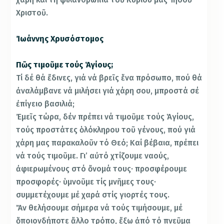
Χριστοῦ.
Ἰωάννης Χρυσόστομος
Πῶς τιμοῦμε τούς Ἁγίους;
Τί δέ θά ἔδινες, γιά νά βρεῖς ἕνα πρόσωπο, πού θά
ἀναλάμβανε νά μιλήσει γιά χάρη σου, μπροστά σέ
ἐπίγειο βασιλιά;
Ἐμεῖς τώρα, δέν πρέπει νά τιμοῦμε τούς Ἁγίους,
τούς προστάτες ὁλόκληρου τοῦ γένους, πού γιά
χάρη μας παρακαλοῦν τό Θεό; Καί βέβαια, πρέπει
νά τούς τιμοῦμε. Γι’ αὐτό χτίζουμε ναούς,
ἀφιερωμένους στό ὄνομά τους· προσφέρουμε
προσφορές· ὑμνοῦμε τίς μνῆμες τους·
συμμετέχουμε μέ χαρά στίς γιορτές τους.
Ἄν θελήσουμε σήμερα νά τούς τιμήσουμε, μέ
ὅποιονδήποτε ἄλλο τρόπο, ἔξω ἀπό τό πνεῦμα