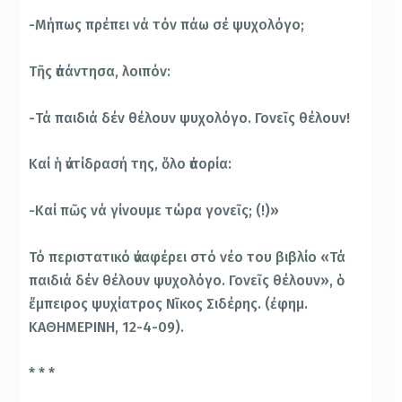
-Μήπως πρέπει νά τόν πάω σέ ψυχολόγο;
Τῆς ἀπάντησα, λοιπόν:
-Τά παιδιά δέν θέλουν ψυχολόγο. Γονεῖς θέλουν!
Καί ἡ ἀντίδρασή της, ὅλο ἀπορία:
-Καί πῶς νά γίνουμε τώρα γονεῖς; (!)»
Τό περιστατικό ἀναφέρει στό νέο του βιβλίο «Τά
παιδιά δέν θέλουν ψυχολόγο. Γονεῖς θέλουν», ὁ
ἔμπειρος ψυχίατρος Νῖκος Σιδέρης. (ἐφημ.
ΚΑΘΗΜΕΡΙΝΗ, 12-4-09).
* * *