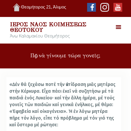
Θεομήτορος 21, Άλιμος
ΙΕΡΌΣ ΝΑΌΣ ΚΟΙΜΉΣΕΩΣ
ΘΕΟΤΌΚΟΥ
Άνω Καλαμακίου Θεομήτορος
Πῶς νὰ γίνουμε τώρα γονεῖς;
«Δέν θά ξεχάσω ποτέ τήν ἀντίδραση μιᾶς μητέρας
στήν Κέρκυρα. Εἶχα πάει ἐκεῖ νά συζητήσω μέ τά
παιδιά ἑνός Λυκείου· καί τήν ἄλλη ἡμέρα, μέ τούς
γονεῖς τῶν παιδιῶν καί γενικά ἐνήλικες, μέ θέμα:
«Ἐφηβεία καί οἰκογένεια». Ἡ ἐν λόγω μητέρα
πῆρε τόν λόγο, εἶπε τό πρόβλημα μέ τόν γιό της
καί ὕστερα μέ ρώτησε: