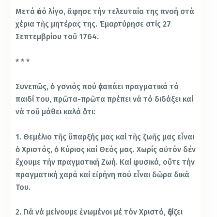
Μετά ἀπό λίγο, ἄφησε τήν τελευταία της πνοή στά
χέρια τῆς μητέρας της. Ἐμαρτύρησε στίς 27
Σεπτεμβρίου τοῦ 1764.
* * *
Συνεπῶς, ὁ γονιός πού ἀγαπάει πραγματικά τό
παιδί του, πρῶτα-πρῶτα πρέπει νά τό διδάξει καί
νά τοῦ μάθει καλά ὅτι:
1. Θεμέλιο τῆς ὕπαρξής μας καί τῆς ζωῆς μας εἶναι
ὁ Χριστός, ὁ Κύριος καί Θεός μας. Χωρίς αὐτόν δέν
ἔχουμε τήν πραγματική Ζωή. Καί φυσικά, οὔτε τήν
πραγματική χαρά καί εἰρήνη πού εἶναι δῶρα δικά
Του.
2. Γιά νά μείνουμε ἑνωμένοι μέ τόν Χριστό, ἀξίζει