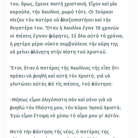
του, ὅμως, ἔμεινε πιστή χριστιανή. Εἶχαν καί μία
κορούλα, τήν Ἀκυλίνα, μωρό τότε. Οἱ Τοῦρκοι
πίεζαν τόν πατέρα νά ἀλλαξοπιστήσει καί τήν
θυγατέρα του. Ὅταν ἡ Ἀκυλίνα ἔγινε 18 χρονῶν
οἱ πιέσεις ἔγιναν ἀφόρητες. Σέ ὅλα αὐτά τά χρόνια,
ἡ μητέρα μέρα-νύκτα συμβούλευε τήν κόρη της
νά μείνει ἀκλόνητη στήν πίστη τοῦ Χριστοῦ.
Ἔτσι, ὅταν ὁ πατέρας τῆς Ἀκυλίνας τῆς εἶπε ὅτι
πρέπει νά ἀρνηθῆ καί αὐτή τόν Χριστό, γιά νά
γλυτώσει αὐτός ἀπό τίς πιέσεις, τοῦ ἀπάντησε:
-Μήπως εἶμαι ὀλιγόπιστη σάν καί σένα γιά νά
ἀρνηθῶ τόν Πλάστη μου, τόν Κύριο Ἰησοῦ Χριστό;
Ἐγώ εἶμαι ἕτοιμη νά χύσω τό αἷμα μου γι᾿ Αὐτόν.
Μετά τήν ἀπάντηση τῆς νέας, ὁ πατέρας της