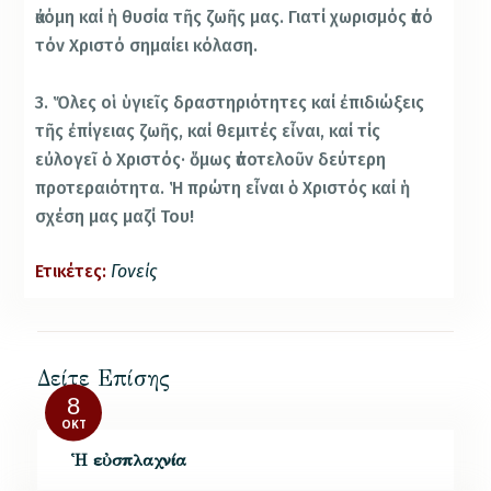
ἀκόμη καί ἡ θυσία τῆς ζωῆς μας. Γιατί χωρισμός ἀπό
τόν Χριστό σημαίει κόλαση.
3. Ὅλες οἱ ὑγιεῖς δραστηριότητες καί ἐπιδιώξεις
τῆς ἐπίγειας ζωῆς, καί θεμιτές εἶναι, καί τίς
εὐλογεῖ ὁ Χριστός· ὅμως ἀποτελοῦν δεύτερη
προτεραιότητα. Ἡ πρώτη εἶναι ὁ Χριστός καί ἡ
σχέση μας μαζί Του!
Ετικέτες:
Γονείς
Δείτε Επίσης
8
ΟΚΤ
Ἡ εὐσπλαχνία