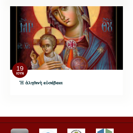
19
ΙΟΎΝ
Ἡ ἀληθινὴ εὐσέβεια