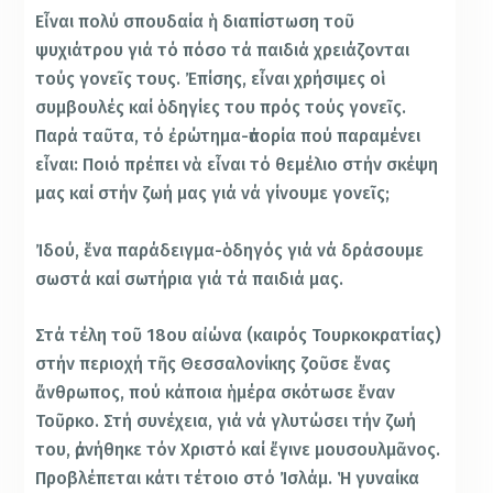
Εἶναι πολύ σπουδαία ἡ διαπίστωση τοῦ
ψυχιάτρου γιά τό πόσο τά παιδιά χρειάζονται
τούς γονεῖς τους. Ἐπίσης, εἶναι χρήσιμες οἱ
συμβουλές καί ὁδηγίες του πρός τούς γονεῖς.
Παρά ταῦτα, τό ἐρώτημα-ἀπορία πού παραμένει
εἶναι: Ποιό πρέπει νὰ εἶναι τό θεμέλιο στήν σκέψη
μας καί στήν ζωή μας γιά νά γίνουμε γονεῖς;
Ἰδού, ἕνα παράδειγμα-ὁδηγός γιά νά δράσουμε
σωστά καί σωτήρια γιά τά παιδιά μας.
Στά τέλη τοῦ 18ου αἰώνα (καιρός Τουρκοκρατίας)
στήν περιοχή τῆς Θεσσαλονίκης ζοῦσε ἕνας
ἄνθρωπος, πού κάποια ἡμέρα σκότωσε ἕναν
Τοῦρκο. Στή συνέχεια, γιά νά γλυτώσει τήν ζωή
του, ἀρνήθηκε τόν Χριστό καί ἔγινε μουσουλμᾶνος.
Προβλέπεται κάτι τέτοιο στό Ἰσλάμ. Ἡ γυναίκα