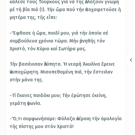
κάλεσε τούς Τούρκους γιά νά τῆς ἀλλάξουν γνώμη
μέ τή βία πιά (!). Τήν ὥρα πού τήν ἀποχαιρετοῦσε ἡ
μητέρα της, τῆς εἶπε:
-Ἔφθασε ἡ ὥρα, παιδί μου, γιά τήν ὁποία σέ
συμβούλευα χρόνια τώρα. Μήν ἀρνηθῆς τόν
Χριστό, τόν Κύριο καί Σωτήρα μας.
Τήν βασάνισαν ἀλύπητα. Ἡ νεαρή Ἀκυλίνα ἔμεινε
ἀνυποχώρητη. Μισοπεθαμένη πιά, τήν ἔστειλαν
στήν μάνα της.
-Τί ἔκανες παιδάκι μου; Τήν ἐρώτησε ἐκείνη,
γεμᾶτη ἀγωνία.
-Ὅ,τι συμφωνήσαμε: Φύλαξα ἀκέραιη τήν ὁμολογία
τῆς πίστης μου στόν Χριστό!