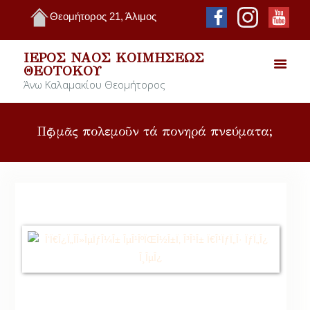
Θεομήτορος 21, Άλιμος
ΙΕΡΌΣ ΝΑΌΣ ΚΟΙΜΉΣΕΩΣ
ΘΕΟΤΌΚΟΥ
Άνω Καλαμακίου Θεομήτορος
Πῶς μᾶς πολεμοῦν τά πονηρά πνεύματα;