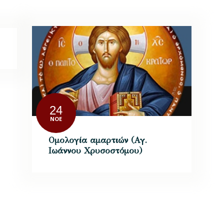
24
ΝΟΈ
Ομολογία αμαρτιών (Αγ.
Ιωάννου Χρυσοστόμου)