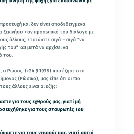
ική κίνηση τής ψυχής για επικοινωνία μέ
α προσευχή και δεν είναι αποδεδειγμένα
α ξεκινήσει τον προσωπικό του διάλογο με
υς άλλους, έτσι ώστε σιγά – σιγά “να
ς του” και μετά να αρχίσει να
ό του.
, ο Ρώσος, (+24.9.1938) που έζησε στο
μονος (Ρώσικο), μας είπε ότι οι πιο
ους άλλους είναι οι εξής:
τε για τους εχθρούς μας, γιατί μή
προσευχήθηκε για τους σταυρωτές Του
μαστε για τους νεκρούς μας, γιατί αυτοί