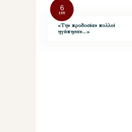
6
ΣΕΠ
«Την προδοσίαν πολλοί
ηγάπησαν…»