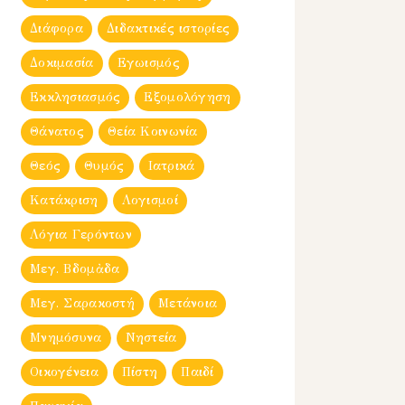
Διάφορα
Διδακτικές ιστορίες
Δοκιμασία
Εγωισμός
Εκκλησιασμός
Εξομολόγηση
Θάνατος
Θεία Κοινωνία
Θεός
Θυμός
Ιατρικά
Κατάκριση
Λογισμοί
Λόγια Γερόντων
Μεγ. Βδομἀδα
Μεγ. Σαρακοστή
Μετάνοια
Μνημόσυνα
Νηστεία
Οικογένεια
Πίστη
Παιδί