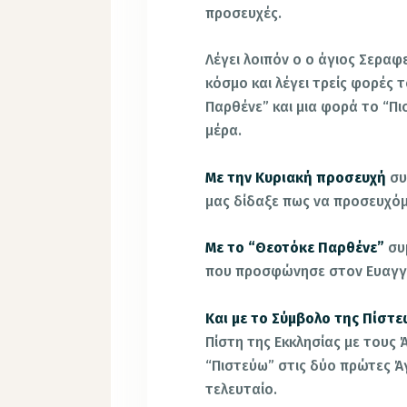
προσευχές.
Λέγει λοιπόν ο ο άγιος Σεραφ
κόσμο και λέγει τρείς φορές 
Παρθένε” και μια φορά το “Π
μέρα.
Με την Κυριακή προσευχή
συ
μας δίδαξε πως να προσευχό
Με το “Θεοτόκε Παρθένε”
συ
που προσφώνησε στον Ευαγγε
Και με το Σύμβολο της Πίστε
Πίστη της Εκκλησίας με τους
“Πιστεύω” στις δύο πρώτες Άγ
τελευταίο.