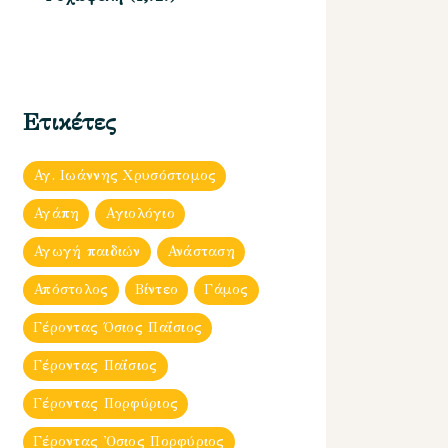
Ετικέτες
Αγ. Ιωάννης Χρυσόστομος
Αγάπη
Αγιολόγιο
Αγωγή παιδιών
Ανάσταση
Απόστολος
Βίντεο
Γάμος
Γέροντας Όσιος Παΐσιος
Γέροντας Παΐσιος
Γέροντας Πορφύριος
Γέροντας Ὀσιος Πορφύριος