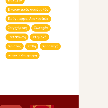
Παναγία
Πνευματικές συμβουλές
Πρόγραμμα Ακολουθιών
Συγχώρεση
Σωτηρία
Ταπείνωση
Υπομονή
Χριστός
πάθη
προσευχή
υγεια - διατροφη