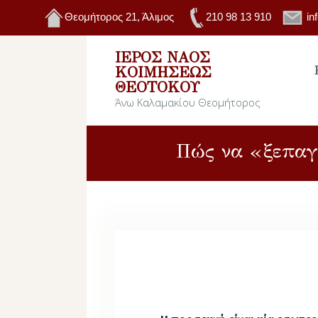
Θεομήτορος 21, Άλιμος
210 98 13 910
in
ΙΕΡΌΣ ΝΑΌΣ
ΚΟΙΜΉΣΕΩΣ
ΘΕΟΤΌΚΟΥ
Άνω Καλαμακίου Θεομήτορος
Πώς να «ξεπαγ