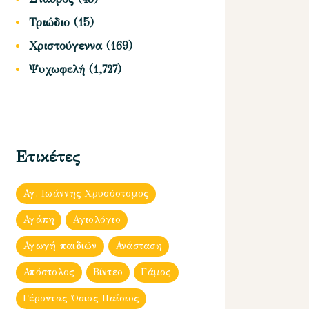
Τριώδιο
(15)
Χριστούγεννα
(169)
Ψυχωφελή
(1,727)
Ετικέτες
Αγ. Ιωάννης Χρυσόστομος
Αγάπη
Αγιολόγιο
Αγωγή παιδιών
Ανάσταση
Απόστολος
Βίντεο
Γάμος
Γέροντας Όσιος Παΐσιος