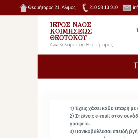
Θεομήτορος 21, Άλιμος
210 98 13 910
in
ΙΕΡΌΣ ΝΑΌΣ
ΚΟΙΜΉΣΕΩΣ
ΘΕΟΤΌΚΟΥ
Άνω Καλαμακίου Θεομήτορος
Π
1) Έχεις χάσει κάθε επαφή με
2) Στέλνεις e-mail στον συν
γραφείο.
3) Πανικοβάλλεσαι επειδή βγ