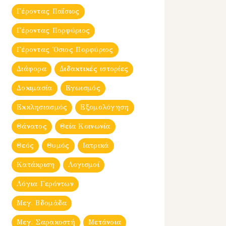
Γέροντας Παΐσιος
Γέροντας Πορφύριος
Γέροντας Ὀσιος Πορφύριος
Διάφορα
Διδακτικές ιστορίες
Δοκιμασία
Εγωισμός
Εκκλησιασμός
Εξομολόγηση
Θάνατος
Θεία Κοινωνία
Θεός
Θυμός
Ιατρικά
Κατάκριση
Λογισμοί
Λόγια Γερόντων
Μεγ. Βδομἀδα
Μεγ. Σαρακοστή
Μετάνοια