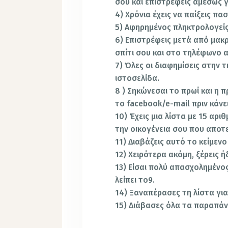
σου και επιστρέφεις αμέσως γ
4) Χρόνια έχεις να παίξεις πα
5) Αφηρημένος πληκτρολογείς
6) Επιστρέφεις μετά από μακ
σπίτι σου και στο τηλέφωνο α
7) Όλες οι διαφημίσεις στην
ιστοσελίδα.
8 ) Σηκώνεσαι το πρωί και η π
το facebook/e-mail πριν κάνε
10) Έχεις μια λίστα με 15 αρι
την οικογένεια σου που αποτε
11) Διαβάζεις αυτό το κείμενο
12) Χειρότερα ακόμη, ξέρεις ή
13) Είσαι πολύ απασχολημένος
λείπει το9.
14) Ξαναπέρασες τη λίστα για 
15) Διάβασες όλα τα παραπά