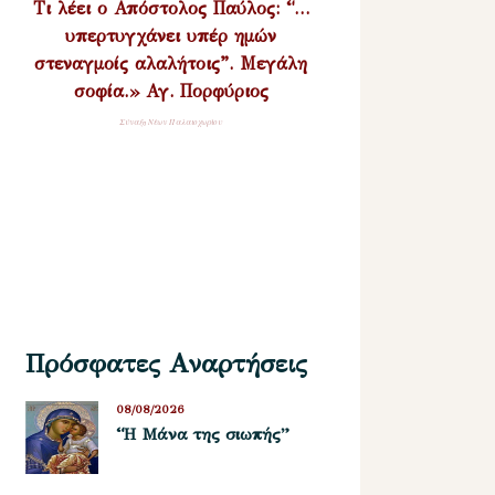
Τι λέει ο Απόστολος Παύλος: “…
υπερτυγχάνει υπέρ ημών
στεναγμοίς αλαλήτοις”. Μεγάλη
σοφία.» Αγ. Πορφύριος
Σύναξη Νέων Παλαιοχωρίου
Πρόσφατες Αναρτήσεις
08/08/2026
“Η Μάνα της σιωπής”