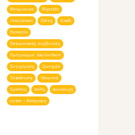
Μνημόσυνα
Νηστεία
Οικογένεια
Πίστη
Παιδί
Παναγία
Πνευματικές συμβουλές
Πρόγραμμα Ακολουθιών
Συγχώρεση
Σωτηρία
Ταπείνωση
Υπομονή
Χριστός
πάθη
προσευχή
υγεια - διατροφη