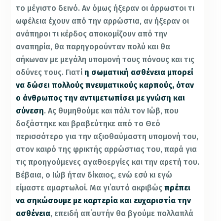
το μέγιστο δεινό. Αν όμως ήξεραν οι άρρωστοι τι
ωφέλεια έχουν από την αρρώστια, αν ήξεραν οι
ανάπηροι τι κέρδος αποκομίζουν από την
αναπηρία, θα παρηγορούνταν πολύ και θα
σήκωναν με μεγάλη υπομονή τους πόνους και τις
οδύνες τους. Γιατί
η σωματική ασθένεια μπορεί
να δώσει πολλούς πνευματικούς καρπούς, όταν
ο άνθρωπος την αντιμετωπίσει με γνώση και
σύνεση
. Ας θυμηθούμε και πάλι τον Ιώβ, που
δοξάστηκε και βραβεύτηκε από το Θεό
περισσότερο για την αξιοθαύμαστη υπομονή του,
στον καιρό της φρικτής αρρώστιας του, παρά για
τις προηγούμενες αγαθοεργίες και την αρετή του.
Βέβαια, ο Ιώβ ήταν δίκαιος, ενώ εσύ κι εγώ
είμαστε αμαρτωλοί. Μα γι΄αυτό ακριβώς
πρέπει
να σηκώσουμε με καρτερία και ευχαριστία την
ασθένεια
, επειδή απ΄αυτήν θα βγούμε πολλαπλά