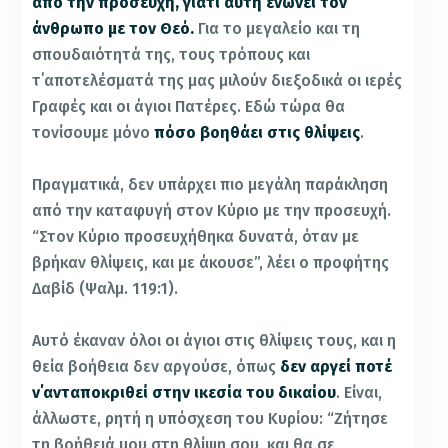
από την προσευχή, γιατί αυτή ενώνει τον
άνθρωπο με τον Θεό.
Για το μεγαλείο και τη
σπουδαιότητά της, τους τρόπους και
τ΄αποτελέσματά της μας μιλούν διεξοδικά οι ιερές
Γραφές και οι άγιοι Πατέρες. Εδώ τώρα θα
τονίσουμε μόνο
πόσο βοηθάει στις θλίψεις
.
Πραγματικά, δεν υπάρχει πιο μεγάλη παράκληση
από την καταφυγή στον Κύριο με την προσευχή.
“Στον Κύριο προσευχήθηκα δυνατά, όταν με
βρήκαν θλίψεις, και με άκουσε”, λέει ο προφήτης
Δαβίδ (Ψαλμ. 119:1).
Αυτό έκαναν όλοι οι άγιοι στις θλίψεις τους, και η
θεία βοήθεια δεν αργούσε, όπως
δεν αργεί ποτέ
ν΄ανταποκριθεί στην ικεσία του δικαίου
. Είναι,
άλλωστε, ρητή η υπόσχεση του Κυρίου: “Ζήτησε
τη βοήθειά μου στη θλίψη σου, και θα σε