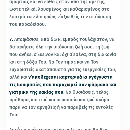
αμαρτίας και να έρθεις στον ίσιο της αρετής,
ώστε τελικά, λουσμένος και καθαρισμένος στο
λουτρό των λυπηρών, ν΄αξιωθείς την απόλαυση
του παραδείσου.
7.
Αποφάσισε, από δω κι εμπρός τουλάχιστον, να
δαπανήσεις όλη την υπόλοιπη ζωή σου, τη ζωή
που ανήκει σ΄Εκείνον και όχι σ΄εσένα, στη διακονία
και στη δόξα Του. Να Τον τιμάς και να Τον
ευχαριστείς ακατάπαυστα για τις ευεργεσίες Του,
αλλά και
ν΄αποδέχεσαι καρτερικά κι αγόγγυστα
τις δοκιμασίες που παραχωρεί σαν φάρμακα και
γιατρικά της κακίας σου
. Να θυσιάσεις, τέλος,
πρόθυμα, και τιμή και περιουσία και ζωή ακόμα,
παρά να Τον αρνηθείς ή να παραβείς τις εντολές
Του.
Αυτά να σκέφτεσαι και να μελετάς, και θα δεις