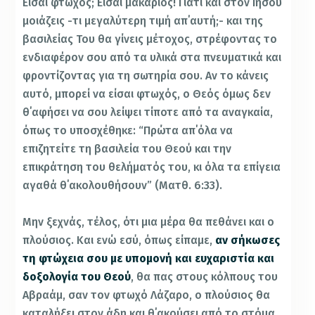
Είσαι φτωχός; Είσαι μακάριος! Γιατί και στον Ιησού
μοιάζεις -τι μεγαλύτερη τιμή απ΄αυτή;- και της
βασιλείας Του θα γίνεις μέτοχος, στρέφοντας το
ενδιαφέρον σου από τα υλικά στα πνευματικά και
φροντίζοντας για τη σωτηρία σου. Αν το κάνεις
αυτό, μπορεί να είσαι φτωχός, ο Θεός όμως δεν
θ΄αφήσει να σου λείψει τίποτε από τα αναγκαία,
όπως το υποσχέθηκε: “Πρώτα απ΄όλα να
επιζητείτε τη βασιλεία του Θεού και την
επικράτηση του θελήματός του, κι όλα τα επίγεια
αγαθά θ΄ακολουθήσουν” (Ματθ. 6:33).
Μην ξεχνάς, τέλος, ότι μια μέρα θα πεθάνει και ο
πλούσιος. Και ενώ εσύ, όπως είπαμε,
αν σήκωσες
τη φτώχεια σου με υπομονή και ευχαριστία και
δοξολογία του Θεού
, θα πας στους κόλπους του
Αβραάμ, σαν τον φτωχό Λάζαρο, ο πλούσιος θα
καταλήξει στον άδη και θ΄ακούσει από το στόμα