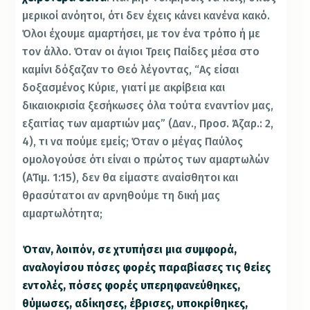
μερικοί ανόητοι, ότι δεν έχεις κάνει κανένα κακό.
Όλοι έχουμε αμαρτήσει, με τον ένα τρόπο ή με
τον άλλο. Όταν οι άγιοι Τρεις Παίδες μέσα στο
καμίνι δόξαζαν το Θεό λέγοντας, “Ας είσαι
δοξασμένος Κύριε, γιατί με ακρίβεια και
δικαιοκρισία ξεσήκωσες όλα τούτα εναντίον μας,
εξαιτίας των αμαρτιών μας” (Δαν., Προσ. Άζαρ.: 2,
4), τι να πούμε εμείς; Όταν ο μέγας Παύλος
ομολογούσε ότι είναι ο πρώτος των αμαρτωλών
(Α΄Τιμ. 1:15), δεν θα είμαστε αναίσθητοι και
θρασύτατοι αν αρνηθούμε τη δική μας
αμαρτωλότητα;
Όταν, λοιπόν, σε χτυπήσει μια συμφορά,
αναλογίσου πόσες φορές παραβίασες τις θείες
εντολές, πόσες φορές υπερηφανεύθηκες,
θύμωσες, αδίκησες, έβρισες, υποκρίθηκες,