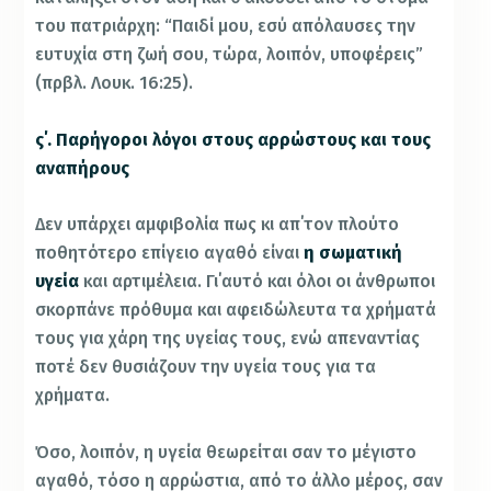
του πατριάρχη: “Παιδί μου, εσύ απόλαυσες την
ευτυχία στη ζωή σου, τώρα, λοιπόν, υποφέρεις”
(πρβλ. Λουκ. 16:25).
ς΄. Παρήγοροι λόγοι στους αρρώστους και τους
αναπήρους
Δεν υπάρχει αμφιβολία πως κι απ΄τον πλούτο
ποθητότερο επίγειο αγαθό είναι
η σωματική
υγεία
και αρτιμέλεια. Γι΄αυτό και όλοι οι άνθρωποι
σκορπάνε πρόθυμα και αφειδώλευτα τα χρήματά
τους για χάρη της υγείας τους, ενώ απεναντίας
ποτέ δεν θυσιάζουν την υγεία τους για τα
χρήματα.
Όσο, λοιπόν, η υγεία θεωρείται σαν το μέγιστο
αγαθό, τόσο η αρρώστια, από το άλλο μέρος, σαν