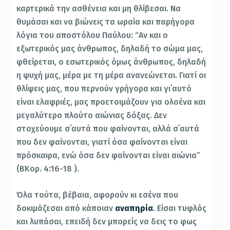
καρτερικά την ασθένεια και μη θλίβεσαι. Να
θυμάσαι και να βιώνεις τα ωραία και παρήγορα
λόγια του αποστόλου Παύλου: “Αν και ο
εξωτερικός μας άνθρωπος, δηλαδή το σώμα μας,
φθείρεται, ο εσωτερικός όμως άνθρωπος, δηλαδή
η ψυχή μας, μέρα με τη μέρα ανανεώνεται. Γιατί οι
θλίψεις μας, που περνούν γρήγορα και γι΄αυτό
είναι ελαφριές, μας προετοιμάζουν για ολοένα και
μεγαλύτερο πλούτο αιώνιας δόξας. Δεν
στοχεύουμε σ΄αυτά που φαίνονται, αλλά σ΄αυτά
που δεν φαίνονται, γιατί όσα φαίνονται είναι
πρόσκαιρα, ενώ όσα δεν φαίνονται είναι αιώνια”
(Β΄Κορ. 4:16-18 ).
Όλα τούτα, βέβαια, αφορούν κι εσένα που
δοκιμάζεσαι από κάποιαν
αναπηρία
. Είσαι τυφλός
και λυπάσαι, επειδή δεν μπορείς να δεις το φως