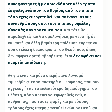
συκοφάντησες ή μ΄οποιονδήποτε άλλο τρόπο
έσφαλες ενώπιον του Κυρίου, από τον οποίο
τόσο έχεις ευεργετηθεί, και απέναντι στους
συνανθρώπους σου, τους οποίους οφείλεις
ν΄αγαπάς σαν τον εαυτό σου.
Και τότε θα
παραδεχθείς και θα ομολογήσεις με ντροπή, ότι
και αυτή και άλλη βαρύτερη παίδευση έπρεπε να
σου στείλει η δικαιοκρισία του Θεού, που, όπως
δεν αφήνει αρετή αβράβευτη, έτσι
δεν αφήνει και
αμαρτία απαίδευτη
.
Αν για έναν και μόνο υπερήφανο λογισμό
τιμωρήθηκε τόσο αυστηρά ο Εωσφόρος, που σαν
άγγελος ήταν το εκλεκτότερο δημιούργημα του
Πλάστη, πόσο πρέπει να τιμωρηθείς εσύ, ο
άνθρωπος, που τόσες φορές και με τόσους
τρόπους έχεις υπερηφανευθεί ενώπιον Θεού και