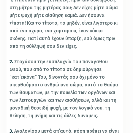
στη μήτρα της μητέρας σου; Δεν είχες μήτε σώμα
μήτε ψυχή μήτε αίσθηση καμιά. Δεν ήσουνα
τίποτα! Και το τίποτα, το μηδέν, είναι λιγότερο κι
από ένα άχυρο, ένα χορταράκι, έναν κόκκο
σκόνης. Γιατί αυτά έχουν ύπαρξη, εσύ όμως πριν
από τη σύλληψή σου δεν είχες.
2.
Στοχάσου την ευσπλαχνία του πανάγαθου
Θεού, που από το τίποτα σε δημιούργησε
“κατ΄εικόνα” Του, δίνοντάς σου όχι μόνο το
υπερθαύμαστο ανθρώπινο σώμα, αυτό το θαύμα
των θαυμάτων, με την ποικιλία των οργάνων και
των λειτουργιών και των αισθήσεων, αλλά και τη
μοναδική θεοειδή ψυχή, με τον λογικό νου, τη
θέληση, τη μνήμη και τις άλλες δυνάμεις.
3.
Αναλογίσου μετά απ΄αυτό, πόση πρέπει να είναι