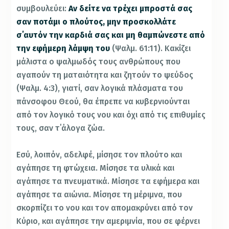
συμβουλεύει:
Αν δείτε να τρέχει μπροστά σας
σαν ποτάμι ο πλούτος, μην προσκολλάτε
σ΄αυτόν την καρδιά σας και μη θαμπώνεστε από
την εφήμερη λάμψη του
(Ψαλμ. 61:11). Κακίζει
μάλιστα ο ψαλμωδός τους ανθρώπους που
αγαπούν τη ματαιότητα και ζητούν το ψεύδος
(Ψαλμ. 4:3), γιατί, σαν λογικά πλάσματα του
πάνσοφου Θεού, θα έπρεπε να κυβερνιούνται
από τον λογικό τους νου και όχι από τις επιθυμίες
τους, σαν τ΄άλογα ζώα.
Εσύ, λοιπόν, αδελφέ, μίσησε τον πλούτο και
αγάπησε τη φτώχεια. Μίσησε τα υλικά και
αγάπησε τα πνευματικά. Μίσησε τα εφήμερα και
αγάπησε τα αιώνια. Μίσησε τη μέριμνα, που
σκορπίζει το νου και τον απομακρύνει από τον
Κύριο, και αγάπησε την αμεριμνία, που σε φέρνει