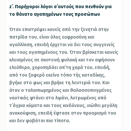
z΄. Παρήγοροι λόγοι σ΄αυτούς που πενθούν για
το θάνατο αγαπημένων τους προσώπων
Όταν επιστρέφει κανείς από την ξενητιά στην
πατρίδα του, είναι όλος ευφροσύνη και
αγαλλίαση, επειδή έρχεται να δει τους συγγενείς
και τους αγαπημένους του. Όταν βρίσκεται κανείς
κλεισμένος σε σκοτεινή φυλακή και τον αφήσουν
ελεύθερο, χοροπηδάει απ΄τη χαρά του, επειδή,
από τον ζοφερό εκείνο τόπο τής καταδίκης,
βγήκε στο φως και βρήκε τη λευτεριά του. Και
όταν ο ταλαιπωρημένος και θαλασσοπνιγμένος
ναυτικός φτάνει στο λιμάνι, λυτρωμένος από
τ΄άγρια κύματα και τους κινδύνους, νιώθει μεγάλη
ανακούφιση, επειδή έφτασε στον προορισμό του
και δεν φοβάται πια τίποτα.