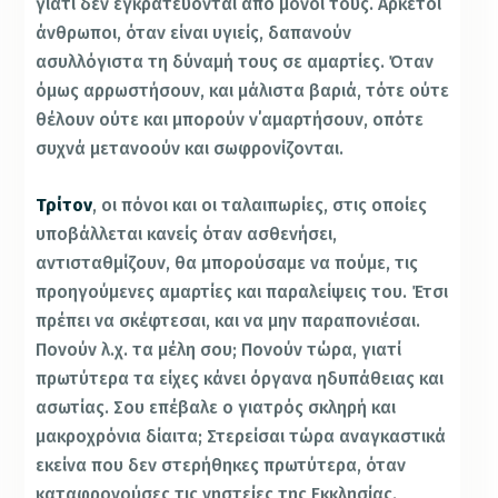
γιατί δεν εγκρατεύονται από μόνοι τους. Αρκετοί
άνθρωποι, όταν είναι υγιείς, δαπανούν
ασυλλόγιστα τη δύναμή τους σε αμαρτίες. Όταν
όμως αρρωστήσουν, και μάλιστα βαριά, τότε ούτε
θέλουν ούτε και μπορούν ν΄αμαρτήσουν, οπότε
συχνά μετανοούν και σωφρονίζονται.
Τρίτον
, οι πόνοι και οι ταλαιπωρίες, στις οποίες
υποβάλλεται κανείς όταν ασθενήσει,
αντισταθμίζουν, θα μπορούσαμε να πούμε, τις
προηγούμενες αμαρτίες και παραλείψεις του. Έτσι
πρέπει να σκέφτεσαι, και να μην παραπονιέσαι.
Πονούν λ.χ. τα μέλη σου; Πονούν τώρα, γιατί
πρωτύτερα τα είχες κάνει όργανα ηδυπάθειας και
ασωτίας. Σου επέβαλε ο γιατρός σκληρή και
μακροχρόνια δίαιτα; Στερείσαι τώρα αναγκαστικά
εκείνα που δεν στερήθηκες πρωτύτερα, όταν
καταφρονούσες τις νηστείες της Εκκλησίας.