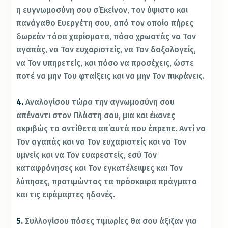
η ευγνωμοσύνη σου σ΄Εκείνον, τον ύψιστο και
πανάγαθο Ευεργέτη σου, από τον οποίο πήρες
δωρεάν τόσα χαρίσματα, πόσο χρωστάς να Τον
αγαπάς, να Τον ευχαριστείς, να Τον δοξολογείς,
να Τον υπηρετείς, και πόσο να προσέχεις, ώστε
ποτέ να μην Του φταίξεις και να μην Τον πικράνεις.
4.
Αναλογίσου τώρα την αγνωμοσύνη σου
απέναντι στον Πλάστη σου, μια και έκανες
ακριβώς τα αντίθετα απ΄αυτά που έπρεπε. Αντί να
Τον αγαπάς και να Τον ευχαριστείς και να Τον
υμνείς και να Τον ευαρεστείς, εσύ Τον
καταφρόνησες και Τον εγκατέλειψες και Τον
λύπησες, προτιμώντας τα πρόσκαιρα πράγματα
και τις εφάμαρτες ηδονές.
5.
Συλλογίσου πόσες τιμωρίες θα σου άξιζαν για