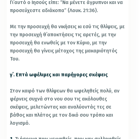
Γι΄αυτό ο Ιησούς είπε: “Να μένετε άγρυπνοι και να
προσεύχεστε αδιάκοπα” (Λουκ. 21:36).
Με την προσευχή θα νικήσεις κι εσύ τις θλίψεις, με
την προσευχή θ΄αποκτήσεις τις αρετές, με την
προσευχή θα ενωθείς με τον Κύριο, με την
προσευχή θα γίνεις μέτοχος της μακαριότητός
Του.
γ΄. Επτά ωφέλιμες και παρήγορες σκέψεις
Στον καιρό των θλίψεων θα ωφεληθείς πολύ, αν
φέρνεις συχνά στο νου σου τις ακόλουθες
σκέψεις, μελετώντας και αναλύοντάς τες σε
βάθος και πλάτος με τον δικό σου τρόπο και
λογισμό.
1.
Τι ήσουνα πριν γεννηθείς, πριν καν συλληφθείς