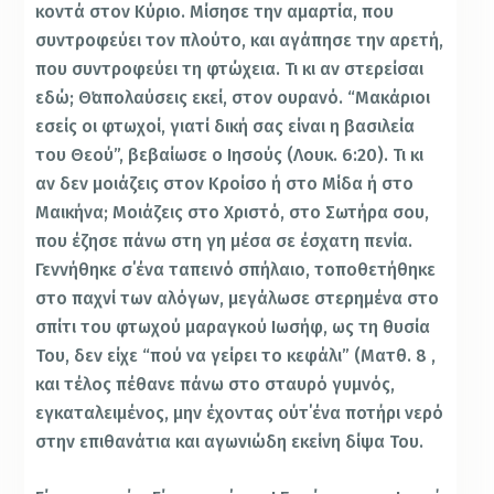
κοντά στον Κύριο. Μίσησε την αμαρτία, που
συντροφεύει τον πλούτο, και αγάπησε την αρετή,
που συντροφεύει τη φτώχεια. Τι κι αν στερείσαι
εδώ; Θ΄απολαύσεις εκεί, στον ουρανό. “Μακάριοι
εσείς οι φτωχοί, γιατί δική σας είναι η βασιλεία
του Θεού”, βεβαίωσε ο Ιησούς (Λουκ. 6:20). Τι κι
αν δεν μοιάζεις στον Κροίσο ή στο Μίδα ή στο
Μαικήνα; Μοιάζεις στο Χριστό, στο Σωτήρα σου,
που έζησε πάνω στη γη μέσα σε έσχατη πενία.
Γεννήθηκε σ΄ένα ταπεινό σπήλαιο, τοποθετήθηκε
στο παχνί των αλόγων, μεγάλωσε στερημένα στο
σπίτι του φτωχού μαραγκού Ιωσήφ, ως τη θυσία
Του, δεν είχε “πού να γείρει το κεφάλι” (Ματθ. 8 ,
και τέλος πέθανε πάνω στο σταυρό γυμνός,
εγκαταλειμένος, μην έχοντας ούτ΄ένα ποτήρι νερό
στην επιθανάτια και αγωνιώδη εκείνη δίψα Του.