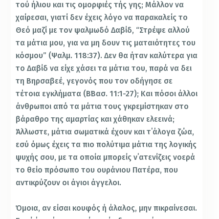
τού ήλιου και τις ομορφιές τής γης; Μάλλον να
χαίρεσαι, γιατί δεν έχεις λόγο να παρακαλείς το
Θεό μαζί με τον ψαλμωδό Δαβίδ, “Στρέψε αλλού
τα μάτια μου, για να μη δουν τις ματαιότητες του
κόσμου” (Ψαλμ. 118:37). Δεν θα ήταν καλύτερα για
το Δαβίδ να είχε χάσει τα μάτια του, παρά να δει
τη Βηρσαβεέ, γεγονός που τον οδήγησε σε
τέτοια εγκλήματα (Β΄Βασ. 11:1-27); Και πόσοι άλλοι
άνθρωποι από τα μάτια τους γκρεμίστηκαν στο
βάραθρο της αμαρτίας και χάθηκαν ελεεινά;
Άλλωστε, μάτια σωματικά έχουν και τ΄άλογα ζώα,
εσύ όμως έχεις τα πιο πολύτιμα μάτια της λογικής
ψυχής σου, με τα οποία μπορείς ν΄ατενίζεις νοερά
το θείο πρόσωπο του ουράνιου Πατέρα, που
αντικρύζουν οι άγιοι άγγελοι.
Όμοια, αν είσαι κουφός ή άλαλος, μην πικραίνεσαι.