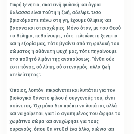
Πικρή ξενητιά, σκοτεινή φυλακή και άγρια
θάλασσα είναι τούτη η ζωή, αδελφέ. Όσο
βρισκόμαστε πάνω στη γη, έχουμε θλίψεις και
βάσανα και στενοχώριες. Μόνο όταν, με του Θεού
το θέλημα, πεθαίνουμε, τότε τελειώνει η ξενητιά
και η εξορία μας, τότε βγαίνει από τη φυλακή του
σώματος η αθάνατη ψυχή μας, τότε πηγαίνουμε
στο ποθητό λιμάνι της αναπαύσεως, “ένθα ούκ
έστι πόνος, ού λύπη, ού στεναγμός, αλλά ζωή
ατελεύτητος”.
Όποιος, λοιπόν, πικραίνεται και λυπάται για τον
βιολογικό θάνατο φίλου ή συγγενούς του, είναι
ασύνετος. Όχι μόνο δεν πρέπει να λυπάται, αλλά
και να χαίρεται, γιατί ο αγαπημένος του άφησε το
χωμάτινο σώμα και αναχώρησε για τους
ουρανούς, όπου θα ντυθεί ένα άλλο, αιώνιο και