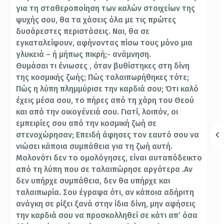
για τη σταθεροποίηση των καλών στοιχείων της
ψυχής σου, θα τα χάσεις όλα με τις πρώτες
δυσάρεστες περιστάσεις. Ναι, θα σε
εγκαταλείψουν, αφήνοντας πίσω τους μόνο μια
γλυκειά – ή μήπως πικρή;- ανάμνηση.
Θυμάσαι τι ένιωσες , όταν βυθίστηκες στη δίνη
της κοσμικής ζωής; Πώς ταλαιπωρήθηκες τότε;
Πώς η λύπη πλημμύρισε την καρδιά σου; Ότι καλό
έχεις μέσα σου, το πήρες από τη χάρη του Θεού
και από την οικογένειά σου. Γιατί, λοιπόν, οι
εμπειρίες σου από την κοσμική ζωή σε
στενοχώρησαν; Επειδή άφησες τον εαυτό σου να
νιώσει κάποια συμπάθεια για τη ζωή αυτή.
Μολονότι δεν το ομολόγησες, είναι αυταπόδεικτο
από τη λύπη που σε ταλαιπώρησε αργότερα .Αν
δεν υπήρχε συμπάθεια, δεν θα υπήρχε και
ταλαιπωρία. Σου έγραψα ότι, αν κάποια αδήριτη
ανάγκη σε ρίξει ξανά στην ίδια δίνη, μην αφήσεις
την καρδιά σου να προσκολληθεί σε κάτι απ’ όσα