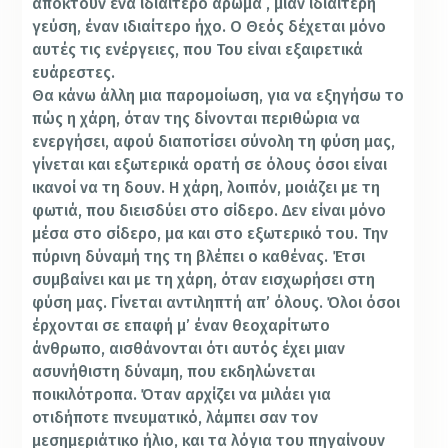
αποκτούν ένα ιδιαίτερο άρωμα , μιαν ιδιαίτερη
γεύση, έναν ιδιαίτερο ήχο. Ο Θεός δέχεται μόνο
αυτές τις ενέργειες, που Του είναι εξαιρετικά
ευάρεστες.
Θα κάνω άλλη μια παρομοίωση, για να εξηγήσω το
πώς η χάρη, όταν της δίνονται περιθώρια να
ενεργήσει, αφού διαποτίσει σύνολη τη φύση μας,
γίνεται και εξωτερικά ορατή σε όλους όσοι είναι
ικανοί να τη δουν. Η χάρη, λοιπόν, μοιάζει με τη
φωτιά, που διεισδύει στο σίδερο. Δεν είναι μόνο
μέσα στο σίδερο, μα και στο εξωτερικό του. Την
πύρινη δύναμή της τη βλέπει ο καθένας. Έτσι
συμβαίνει και με τη χάρη, όταν εισχωρήσει στη
φύση μας. Γίνεται αντιληπτή απ’ όλους. Όλοι όσοι
έρχονται σε επαφή μ’ έναν θεοχαρίτωτο
άνθρωπο, αισθάνονται ότι αυτός έχει μιαν
ασυνήθιστη δύναμη, που εκδηλώνεται
ποικιλότροπα. Όταν αρχίζει να μιλάει για
οτιδήποτε πνευματικό, λάμπει σαν τον
μεσημεριάτικο ήλιο, και τα λόγια του πηγαίνουν