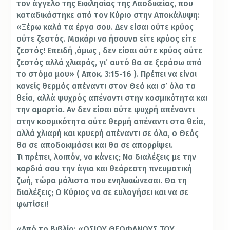
τον άγγελο της Εκκλησίας της Λαοδικείας, που
καταδικάστηκε από τον Κύριο στην Αποκάλυψη:
«Ξέρω καλά τα έργα σου. Δεν είσαι ούτε κρύος
ούτε ζεστός. Μακάρι να ήσουνα είτε κρύος είτε
ζεστός! Επειδή ,όμως , δεν είσαι ούτε κρύος ούτε
ζεστός αλλά χλιαρός, γι’ αυτό θα σε ξεράσω από
το στόμα μου» ( Αποκ. 3:15-16 ). Πρέπει να είναι
κανείς θερμός απέναντι στον Θεό και σ’ όλα τα
θεία, αλλά ψυχρός απέναντι στην κοσμικότητα και
την αμαρτία. Αν δεν είσαι ούτε ψυχρή απέναντι
στην κοσμικότητα ούτε θερμή απέναντι στα θεία,
αλλά χλιαρή και κρυερή απέναντι σε όλα, ο Θεός
θα σε αποδοκιμάσει και θα σε απορρίψει.
Τι πρέπει, λοιπόν, να κάνεις; Να διαλέξεις με την
καρδιά σου την άγια και θεάρεστη πνευματική
ζωή, τώρα μάλιστα που ενηλικιώνεσαι. Θα τη
διαλέξεις; Ο Κύριος να σε ευλογήσει και να σε
φωτίσει!
«Από το βιβλίο: «ΟΣΙΟΥ ΘΕΟΦΑΝΟΥΣ ΤΟΥ