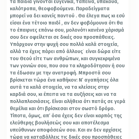
τα παιδιά γίνονται ευγενικά, ταπεινά, υπάκουα,
καλότροπα, θεοφοβούμενα. Παραδείγματα
μπορεί να δει κανείς παντού . Θα έλεγα πως κι εσύ
είσαι ένα τέτοιο παιδί , αν δεν φοβόμουνα ότι θα
το έπαιρνες επάνω σου, μολονότι κανένα χάρισμά
σου δεν οφείλεται σε δικές σου προσπάθειες.
Υπάρχουν στην ψυχή σου πολλά καλά στοιχεία,
αλλά τα έχεις πάρει από άλλους˙ είναι δώρα είτε
του Θεού είτε των ανθρώπων, και συγκεκριμένα
των γονιών σου, που σου τα κληροδότησαν ή σου
τα έδωσαν με την ανατροφή. Μπροστά σου
βρίσκεται τώρα ένα καθήκον: Ν’ αγαπήσεις όλα
αυτά τα καλά στοιχεία, να τα κλείσεις στην
καρδιά σου, κι έπειτα να τα αυξήσεις και να τα
πολλαπλασιάσεις. Είναι αλήθεια ότι πατάς σε γερά
θεμέλια και ότι βρίσκεσαι στον σωστό δρόμο.
Τίποτα, όμως, απ’ όσα έχεις δεν είναι καρπός της
ελεύθερης βουλήσεώς σου και αποτέλεσμα
υπεύθυνων αποφάσεών σου. Και αν δεν αρχίσεις
τώρα να καταβάλλεις τις δικές σου προσπάθειες