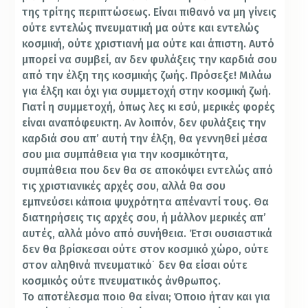
της τρίτης περιπτώσεως. Είναι πιθανό να μη γίνεις
ούτε εντελώς πνευματική μα ούτε και εντελώς
κοσμική, ούτε χριστιανή μα ούτε και άπιστη. Αυτό
μπορεί να συμβεί, αν δεν φυλάξεις την καρδιά σου
από την έλξη της κοσμικής ζωής. Πρόσεξε! Μιλάω
για έλξη και όχι για συμμετοχή στην κοσμική ζωή.
Γιατί η συμμετοχή, όπως λες κι εσύ, μερικές φορές
είναι αναπόφευκτη. Αν λοιπόν, δεν φυλάξεις την
καρδιά σου απ’ αυτή την έλξη, θα γεννηθεί μέσα
σου μια συμπάθεια για την κοσμικότητα,
συμπάθεια που δεν θα σε αποκόψει εντελώς από
τις χριστιανικές αρχές σου, αλλά θα σου
εμπνεύσει κάποια ψυχρότητα απέναντί τους. Θα
διατηρήσεις τις αρχές σου, ή μάλλον μερικές απ’
αυτές, αλλά μόνο από συνήθεια. Έτσι ουσιαστικά
δεν θα βρίσκεσαι ούτε στον κοσμικό χώρο, ούτε
στον αληθινά πνευματικό˙ δεν θα είσαι ούτε
κοσμικός ούτε πνευματικός άνθρωπος.
Το αποτέλεσμα ποιο θα είναι; Όποιο ήταν και για