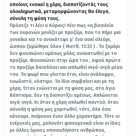
οποίους ενοικεί η χάρη, διαποτίζοντάς τους
ολοκληρωτικά, μεταμορφώνοντας θα έλεγα,
σύνολη τη φύση τους.
Πρόσεξε τι λέει ο Κύριος! Λέει πως «η βασιλεία
των ουρανών μοιάζει με προζύμι, που το πήρε μια
γυναίκα και το ανακάτεψε μ’ ένα σακί αλεύρι,
ώσπου ζυμώθηκε όλο» ( Ματθ. 13:33 ) . Το ζυμάρι
δεν φουσκώνει αμέσως μόλις ανακατωθεί με το
προζύμι. Φουσκώνει στην ώρα του , αφού πρώτα
το προζύμι διεισδύσει και απλωθεί σιγά-σιγά μέσα
του. Το ψωμί που γίνεται έτσι, είναι ανάλαφρο,
ευωδιστό, νόστιμο. Το ίδιο συμβαίνει και με τη
χάρη. Όταν ενώνεται με τη φύση μας, στο άγιο
Βάπτισμα, δεν τη διαποτίζει αμέσως. Απλώνεται
σιγά-σιγά. Κι όταν η χάρη απλωθεί παντού, όταν
σύνολη η φύση μας χαριτωθεί, τότε, όλα όσα
κάνουμε, παίρνουν έναν άλλο χαρακτήρα. Τότε οι
ενέργειές μας, μολονότι φαινομενικά είναι οι ίδιες
με άλλες όμοιες οποιουδήποτε ανθρώπου,