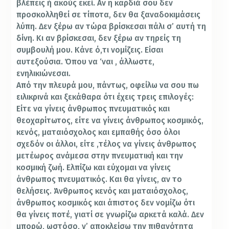
βλέπεις ή ακούς εκεί. Αν η καρδιά σου δεν
προσκολληθεί σε τίποτα, δεν θα ξαναδοκιμάσεις
λύπη. Δεν ξέρω αν τώρα βρίσκεσαι πάλι σ’ αυτή τη
δίνη. Κι αν βρίσκεσαι, δεν ξέρω αν τηρείς τη
συμβουλή μου. Κάνε ό,τι νομίζεις. Είσαι
αυτεξούσια. Όπου να ‘ναι , άλλωστε,
ενηλικιώνεσαι.
Από την πλευρά μου, πάντως, οφείλω να σου πω
ειλικρινά και ξεκάθαρα ότι έχεις τρεις επιλογές:
Είτε να γίνεις άνθρωπος πνευματικός και
θεοχαρίτωτος, είτε να γίνεις άνθρωπος κοσμικός,
κενός, ματαιόσχολος και εμπαθής όσο όλοι
σχεδόν οι άλλοι, είτε ,τέλος να γίνεις άνθρωπος
μετέωρος ανάμεσα στην πνευματική και την
κοσμική ζωή. Ελπίζω και εύχομαι να γίνεις
άνθρωπος πνευματικός. Και θα γίνεις, αν το
θελήσεις. Άνθρωπος κενός και ματαιόσχολος,
άνθρωπος κοσμικός και άπιστος δεν νομίζω ότι
θα γίνεις ποτέ, γιατί σε γνωρίζω αρκετά καλά. Δεν
μπορώ, ωστόσο, ν’ αποκλείσω την πιθανότητα