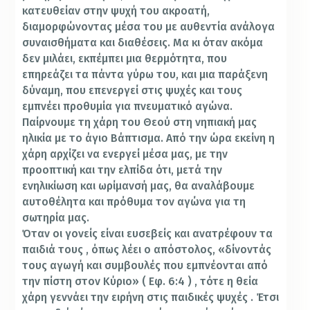
κατευθείαν στην ψυχή του ακροατή,
διαμορφώνοντας μέσα του με αυθεντία ανάλογα
συναισθήματα και διαθέσεις. Μα κι όταν ακόμα
δεν μιλάει, εκπέμπει μια θερμότητα, που
επηρεάζει τα πάντα γύρω του, και μια παράξενη
δύναμη, που επενεργεί στις ψυχές και τους
εμπνέει προθυμία για πνευματικό αγώνα.
Παίρνουμε τη χάρη του Θεού στη νηπιακή μας
ηλικία με το άγιο Βάπτισμα. Από την ώρα εκείνη η
χάρη αρχίζει να ενεργεί μέσα μας, με την
προοπτική και την ελπίδα ότι, μετά την
ενηλικίωση και ωρίμανσή μας, θα αναλάβουμε
αυτοθέλητα και πρόθυμα τον αγώνα για τη
σωτηρία μας.
Όταν οι γονείς είναι ευσεβείς και ανατρέφουν τα
παιδιά τους , όπως λέει ο απόστολος, «δίνοντάς
τους αγωγή και συμβουλές που εμπνέονται από
την πίστη στον Κύριο» ( Εφ. 6:4 ) , τότε η θεία
χάρη γεννάει την ειρήνη στις παιδικές ψυχές . Έτσι