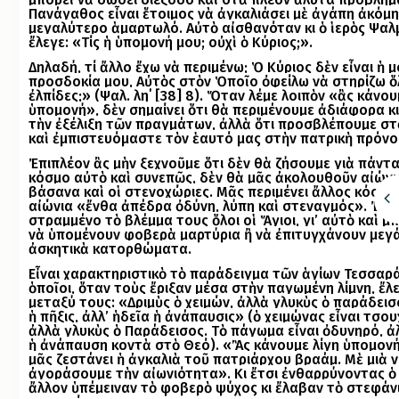
Πανάγαθος εἶναι ἕτοιμος νὰ ἀγκαλιάσει μὲ ἀγάπη ἀκόμη
μεγαλύτερο ἁμαρτωλό. Αὐτὸ αἰσθανόταν κι ὁ ἱερὸς Ψα
ἔλεγε: «Τίς ἡ ὑπομονή μου; οὐχὶ ὁ Κύριος;».
Δηλαδή, τί ἄλλο ἔχω νὰ περιμένω; Ὁ Κύριος δὲν εἶναι ἡ 
προσδοκία μου, Αὐτὸς στὸν Ὁποῖο ὀφείλω νὰ στηρίζω ὅ
ἐλπίδες;» (Ψαλ. λη΄ [38] 8). Ὅταν λέμε λοιπὸν «ἂς κάνο
ὑπομονή», δὲν σημαίνει ὅτι θὰ περιμένουμε ἀδιάφορα κ
τὴν ἐξέλιξη τῶν πραγμάτων, ἀλλὰ ὅτι ­προσβλέπουμε στ
καὶ ἐμπιστευόμαστε τὸν ἑ­αυτό μας στὴν πατρικὴ πρόνο
Ἐπιπλέον ἂς μὴν ξεχνοῦμε ὅτι δὲν θὰ ζήσουμε γιὰ πάντ
κόσμο αὐτὸ καὶ συνεπῶς, δὲν θὰ μᾶς ἀκολουθοῦν αἰώνι
βάσανα καὶ οἱ στενοχώριες. Μᾶς περιμένει ἄλλος κόσμο
αἰώνια «ἔνθα ἀπέδρα ὀδύνη, λύπη καὶ στεναγμός». Ἐκεῖ
στραμμένο τὸ βλέμμα τους ὅλοι οἱ Ἅγιοι, γι’ αὐτὸ καὶ 
νὰ ὑπομένουν φοβερὰ μαρτύρια ἢ νὰ ἐπιτυγχάνουν μεγ
ἀσκητικὰ κατορθώματα.
Εἶναι χαρακτηριστικὸ τὸ παράδειγμα τῶν ἁγίων Τεσσαρ
ὁποῖοι, ὅταν τοὺς ἔριξαν μέσα στὴν παγωμένη λίμνη, ἔλ
μεταξύ τους: «Δριμὺς ὁ χειμών, ἀλλὰ γλυκὺς ὁ παράδεισ
ἡ πῆξις, ἀλλ’ ἡδεῖα ἡ ἀνάπαυσις» (ὁ χειμώνας εἶναι τσο
ἀλλὰ γλυκὺς ὁ Παράδεισος. Τὸ πάγωμα εἶναι ὀδυνηρό, ἀ
ἡ ἀνάπαυση κοντὰ στὸ Θεό). «Ἂς κάνουμε λίγη ὑπομονή
μᾶς ζεστάνει ἡ ἀγκαλιὰ τοῦ πατριάρχου Ἀβραάμ. Μὲ μιὰ 
ἀγοράσουμε τὴν αἰωνιότητα». Κι ἔτσι ἐνθαρρύνοντας ὁ
ἄλλον ὑπέμειναν τὸ φοβερὸ ψύχος κι ἔλαβαν τὸ στεφάν