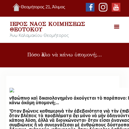
Θεομήτορος 21, Άλιμος
ΙΕΡΌΣ ΝΑΌΣ ΚΟΙΜΉΣΕΩΣ
ΘΕΟΤΌΚΟΥ
Άνω Καλαμακίου Θεομήτορος
Πόσο ἄλλο νὰ κάνω ὑπομονή;…
Ἀνθρώπινο καὶ δικαιολογημένο ἀ­κούγεται τὸ παράπονο:
κάνω ἀκόμη ὑπομονή;…
Ὅταν βιώνεις καθημερινὰ τὴν ἀβεβαιότητα γιὰ τὴν ἐπι
ὅταν βλέπεις τὰ προβλήματα ὄχι μόνο νὰ μὴν ὁδηγοῦντ
κάποια λύση, ἀλλὰ νὰ διογκώνονται· ὅταν εἶσαι ἀναγκα
συμβιώνεις ἢ νὰ συνεργάζεσαι μὲ ἀνθρώπους δύστροπο