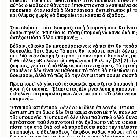
ἄδικους, σκληρούς, φθονερούς· ὅταν δύσκολες ἀσθένειε
αὐτὸς ὁ φοβερὸς θάνατος ἐπισκέπτον­ται ἀγαπημένα σ
πρόσωπα· ὅταν κι ἐσὺ ὁ ἴδιος ἔρχεσαι ἀντιμέτωπος μὲ 
καὶ θλίψεις χωρὶς νὰ διαφαίνεται κάποια διέξοδος…
Ὁπωσδήποτε τότε δοκιμάζεται ἡ ὑπομονή σου. Κι εἶναι 
ἀναρωτηθεῖς: Ἐπιτέλους, πόση ὑπομονὴ νὰ κάνω ἀκόμη
ἀντέχω! Πόσο ἄλλο ὑπομονή;;;…
Βέβαια, εὔκολα θὰ μποροῦσε κανεὶς νὰ πεῖ ὅτι θὰ περάσ
δυσκολία. Πότε ὅμως; Τὸ πότε θὰ περάσει, κανεὶς δὲν μπ
πεῖ. Ἀλλὰ κι ἂν ἀκόμη ξεπεραστεῖ σύντομα ἡ δυσκολία, μ
ἔρθει ἄλλη; «Κοιλάδα κλαυθμῶνος» (Ψαλ. πγ΄ [83] 7) εἶνα
ζωή μας, γεμάτη ἀπὸ θλίψεις καὶ στενοχώριες. Τὸ ζητού
ἑπομένως δὲν εἶναι νὰ μάθουμε τὸ πότε θὰ τελειώσει ἡ
δοκιμασία, ἀλλὰ τὸ πῶς θὰ τὴν ἀντιμετωπίσουμε σωστά
Πῶς μπορεῖ νὰ γίνει αὐτό; Ἀσφαλῶς χρειάζεται ὑπομονή. 
λύση ἡ ὑπομονή;… Ἐξαρτᾶται. Δὲν εἶναι λύση ἡ ὑπομονή,
ἐκδηλώνεται μοιρολατρικά. Λένε κάποιοι: «Τί ἄλλο νὰ κ
ὑπομονή…
Ἔτσι ποὺ κατήντησα, δὲν ἔχω κι ἄλλη ἐπιλογή». Τέτοια
ἀντιμετώπιση ὅμως δὲν ἔχει καμία σχέση μὲ τὴν πραγμα
τῆς ὑπομονῆς. Ἡ ὑπομονὴ δὲν εἶναι παθητικὴ ἀλλὰ δυνα
κατάσταση ποὺ ἐνεργοποιεῖ τὸν ἄνθρωπο γιὰ νὰ φανερ
πίστη του στὸ Θεὸ καὶ νὰ προοδεύσει πρὸς τὴν τελειότ
ἐπισημαίνει ὁ ἀδελφόθεος Ἰάκωβος καθὼς γράφει: «ἡ 
ἔργον τέλειον ἐχέτω, ἵνα ἦτε τέλειοι καὶ ὁλόκληροι, ἐν μ