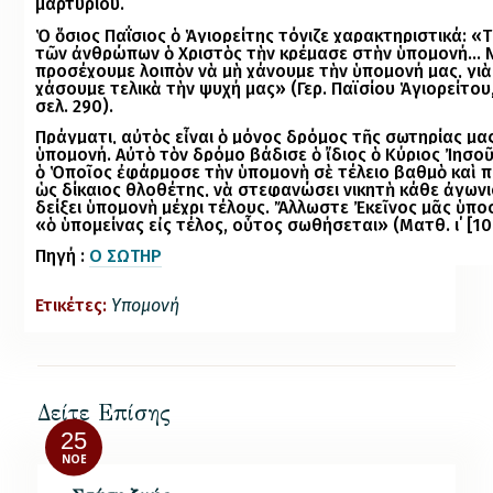
μαρτυρίου.
Ὁ ὅσιος Παΐσιος ὁ Ἁγιορείτης τόνιζε χαρακτηριστικά: «
τῶν ἀνθρώπων ὁ Χριστὸς τὴν κρέμασε στὴν ὑπομονή… 
προσέχουμε λοιπὸν νὰ μὴ χάνουμε τὴν ὑπομονή μας, γιὰ
χάσουμε τελικὰ τὴν ψυχή μας» (Γερ. Παϊσίου Ἁγιορείτου, 
σελ. 290).
Πράγματι, αὐτὸς εἶναι ὁ μόνος δρόμος τῆς σωτηρίας μας
ὑπομονή. Αὐτὸ τὸν δρόμο βάδισε ὁ ἴδιος ὁ Κύριος Ἰησοῦ
ὁ Ὁποῖος ἐφάρμοσε τὴν ὑπομονὴ σὲ τέλειο βαθμὸ καὶ πε
ὡς δίκαιος Ἀθλοθέτης, νὰ στεφανώσει νικητὴ κάθε ἀγων
δείξει ὑπομονὴ μέχρι τέλους. Ἄλλωστε Ἐκεῖνος μᾶς ὑπο
«ὁ ὑπομείνας εἰς τέ­λος, οὗτος σωθήσεται» (Ματθ. ι΄ [10]
Πηγή :
Ο ΣΩΤΗΡ
Ετικέτες:
Υπομονή
Δείτε Επίσης
25
ΝΟΈ