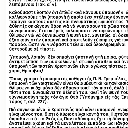
λειπόμενοι» (Ἰακ. α΄ 4).
Καλούμαστε λοιπὸν ὄχι ἁπλῶς «νὰ κάνουμε ὑπομονή», 
καλλιεργοῦμε τὴν ὑπομονὴ ἡ ὁποία ἔχει «τέλειον ἔργον
παράγει καρποὺς ἀρετῆς καὶ πνευματικῆς ὡριμότητος.
ἀθλητὲς σηκώνουν βάρη γιὰ νὰ γυμνάσουν τὸ σῶμα του
δυναμώσουν, ἔτσι κι ἐμεῖς καλούμαστε νὰ σηκώνουμε τ
θλίψεων γιὰ νὰ δυναμώσει ἡ ψυχή μας. Συνεπῶς, οἱ δοκι
ἐξασκοῦν στὴν ὑπομονὴ καὶ ἀποτελοῦν εὐκαιρίες γιὰ πν
πρόοδο, ὥστε νὰ γινόμαστε τέλειοι καὶ ὁλοκληρωμένοι, 
ὑστεροῦμε σὲ τίποτε.
Ὑπομονή, λοιπόν, δὲν σημαίνει ὑποταγὴ στὴ μοίρα, οὔτ
ἀντιμετώπιση τῶν δυσκολιῶν μὲ στωικὴ ἀπάθεια καὶ ἀν
ὑπομονὴ τῶν πιστῶν Χριστιανῶν εἶναι ἀγώνας πίστεως, ε
χαρά, θρίαμβος!
Ὅπως γράφει ὁ μακαριστὸς καθηγητὴς Π. Ν. Τρεμπέλας,
ὑπομονὴ τῶν χριστιανῶν εἶναι θριαμβευτικὴ κατανίκησι
θλίψεων» κι ὄχι μόνο δὲν ἀδρανοποιεῖ τὸν πιστό, ἀλλὰ ἐ
πίστη του, δυναμώνει τὴ θέλησή του, κινεῖ τὴν ψυχή το
εὐγνωμοσύνη πρὸς τὸν ἅγιο Θεό (Ὑπόμνημα εἰς τὰς Ἐπ
τόμος Γ΄, σελ. 227).
Πιὸ συγκεκριμένα, ὁ Χριστιανὸς ποὺ κάνει ὑπομονή, γνωρί
εἶναι μόνος του, διότι ὁ Κύριος εἶναι κοντά του. Πιστεύε
ἀκράδαντα ὅτι ὁ Θεὸς ὡς Παντοδύναμος ἔχει τὴ δύναμη
ἀνατρέψει ἀκόμη καὶ τὰ μεγαλύτερα ἐμπόδια· ὡς Πάνσ
μπορεῖ νὰ δώσει διέξοδο καὶ στὰ πλέον ἄλυτα προβλήμ