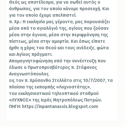
Θεός ως αποτέλεσμα, για να σωθεί αυτός ο
άνθρωπος, για τον οποίο κάνομε προσευχή. Και
για τον οποίο έχομε απελπιστεί.
π. Χρ.: Η εκκλησία μας γέροντα, μας παρουσιάζει
μέσα από το αγιολόγιό της, αγίους που ζούσαν
μέσα στην άγνοια, μέσα στην περιφρόνηση της
πίστεως, μέσα στην αμαρτία. Και όπως είπατε
ήρθε η χάρις του Θεού και τους ανέδειξε, φώτα
και Αγίους πράγματι.
Απομαγνητοφώνηση από την συνέντευξη που
έδωσε ο Πρωτοπρεσβύτερος π. Στέφανος
Αναγνωστόπουλος
εις τον π. Χρύσανθο Στελλάτο στις 10/7/2007, τα
πλαίσια της εκπομπής «Λυχνοστάτης»,
του εκκλησιαστικού τηλεοπτικού σταθμού
«ΛΥΧΝΟΣ» της Ιεράς Μητροπόλεως Πατρών.
ΠΗΓΗ: https://inpantanassis.blogspot.com