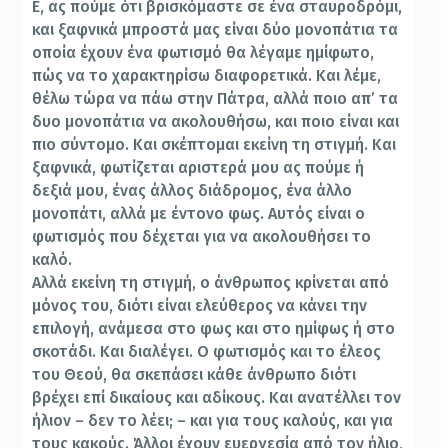
Ε, ας πούμε ότι βρισκόμαστε σε ένα σταυροδρόμι,
και ξαφνικά μπροστά μας είναι δύο μονοπάτια τα
οποία έχουν ένα φωτισμό θα λέγαμε ημίφωτο,
πώς να το χαρακτηρίσω διαφορετικά. Και λέμε,
θέλω τώρα να πάω στην Πάτρα, αλλά ποιο απ’ τα
δυο μονοπάτια να ακολουθήσω, και ποιο είναι και
πιο σύντομο. Και σκέπτομαι εκείνη τη στιγμή. Και
ξαφνικά, φωτίζεται αριστερά μου ας πούμε ή
δεξιά μου, ένας άλλος διάδρομος, ένα άλλο
μονοπάτι, αλλά με έντονο φως. Αυτός είναι ο
φωτισμός που δέχεται για να ακολουθήσει το
καλό.
Αλλά εκείνη τη στιγμή, ο άνθρωπος κρίνεται από
μόνος του, διότι είναι ελεύθερος να κάνει την
επιλογή, ανάμεσα στο φως και στο ημίφως ή στο
σκοτάδι. Και διαλέγει. Ο φωτισμός και το έλεος
του Θεού, θα σκεπάσει κάθε άνθρωπο διότι
βρέχει επί δικαίους και αδίκους. Και ανατέλλει τον
ήλιον – δεν το λέει; – και για τους καλούς, και για
τους κακούς. Άλλοι έχουν ευεργεσία από τον ήλιο,