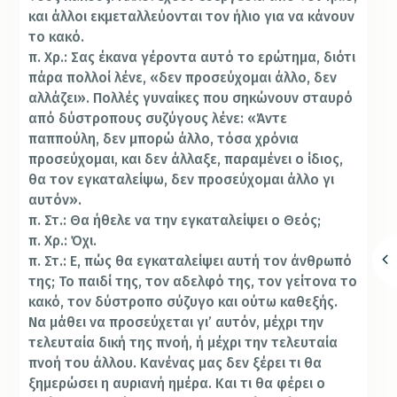
και άλλοι εκμεταλλεύονται τον ήλιο για να κάνουν
το κακό.
π. Χρ.: Σας έκανα γέροντα αυτό το ερώτημα, διότι
πάρα πολλοί λένε, «δεν προσεύχομαι άλλο, δεν
αλλάζει». Πολλές γυναίκες που σηκώνουν σταυρό
από δύστροπους συζύγους λένε: «Άντε
παππούλη, δεν μπορώ άλλο, τόσα χρόνια
προσεύχομαι, και δεν άλλαξε, παραμένει ο ίδιος,
θα τον εγκαταλείψω, δεν προσεύχομαι άλλο γι
αυτόν».
π. Στ.: Θα ήθελε να την εγκαταλείψει ο Θεός;
π. Χρ.: Όχι.
π. Στ.: Ε, πώς θα εγκαταλείψει αυτή τον άνθρωπό
της; Το παιδί της, τον αδελφό της, τον γείτονα το
κακό, τον δύστροπο σύζυγο και ούτω καθεξής.
Να μάθει να προσεύχεται γι’ αυτόν, μέχρι την
τελευταία δική της πνοή, ή μέχρι την τελευταία
πνοή του άλλου. Κανένας μας δεν ξέρει τι θα
ξημερώσει η αυριανή ημέρα. Και τι θα φέρει ο