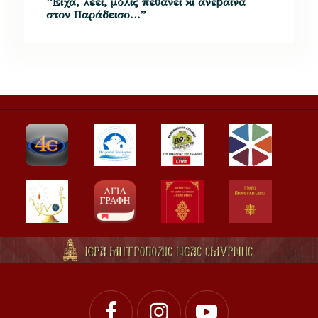
”Είχα, λέει, μόλις πεθάνει κι ανέβαινα
στον Παράδεισο…”