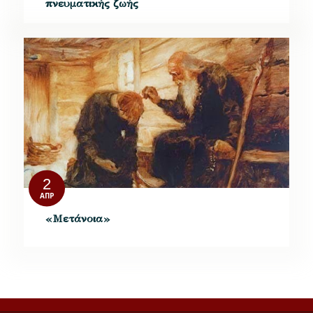
πνευματικής ζωής
2
ΑΠΡ
«Μετάνοια»