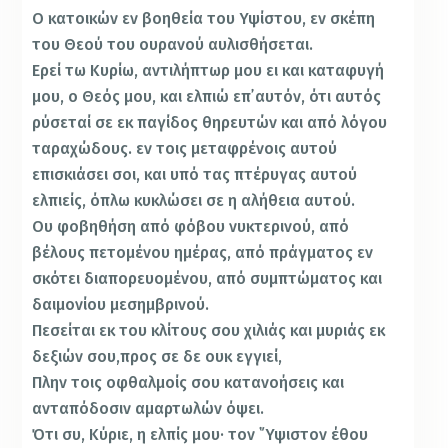
Ο κατοικών εν βοηθεία του Υψίστου, εν σκέπη
του Θεού του ουρανού αυλισθήσεται.
Ερεί τω Κυρίω, αντιλήπτωρ μου ει και καταφυγή
μου, ο Θεός μου, και ελπιώ επ᾿ αυτόν, ότι αυτός
ρύσεταί σε εκ παγίδος θηρευτών και από λόγου
ταραχώδους. εν τοις μεταφρένοις αυτού
επισκιάσει σοι, και υπό τας πτέρυγας αυτού
ελπιείς, όπλω κυκλώσει σε η αλήθεια αυτού.
Ου φοβηθήση από φόβου νυκτερινού, από
βέλους πετομένου ημέρας, από πράγματος εν
σκότει διαπορευομένου, από συμπτώματος και
δαιμονίου μεσημβρινού.
Πεσείται εκ του κλίτους σου χιλιάς και μυριάς εκ
δεξιών σου,προς σε δε ουκ εγγιεί,
Πλην τοις οφθαλμοίς σου κατανοήσεις και
ανταπόδοσιν αμαρτωλών όψει.
Ότι συ, Κύριε, η ελπίς μου· τον ῞Υψιστον έθου