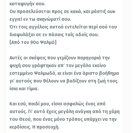
καταφυγήν σου.
Ου προσελεύσεται προς σε κακά, και μάστιξ ουκ
εγγιεί εν τω σκηνώματί σου.
Ότι τοις αγγέλοις αυτού εντελείται περί σού του
διαφυλάξαι σε εν πάσαις ταίς οδοίς σου.
[Από τον 90ο Ψαλμό]
Αυτές οι σκέψεις που γεμίζουν παρηγοριά την
ψυχή σου γράφτηκαν απ’ τον μεγάλο εκείνο
εστεμμένο Ψαλμωδό, κι είναι ένα άριστο βοήθημα
γι’ αυτούς που θέλουν να βαδίζουν στη ζωή τους
ίσια και τίμια.
Και εσύ, παιδί μου, είσαι ασφαλώς ένας από
αυτούς. Γι’ αυτό έχεις μεγάλη ανἀγκη από τη χάρη
του Θεού, που ένας μόνο τρόπος υπάρχει να την
κερδίσεις. Η προσευχή.