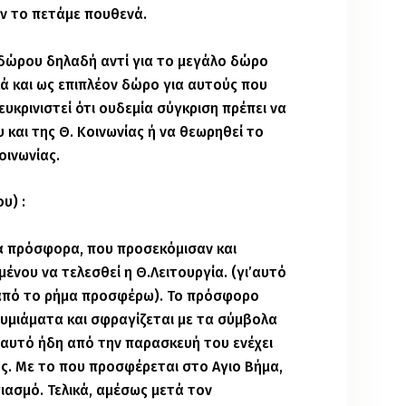
ν το πετάμε πουθενά.
ί-δώρου δηλαδή αντί για το μεγάλο δώρο
λλά και ως επιπλέον δώρο για αυτούς που
ευκρινιστεί ότι ουδεμία σύγκριση πρέπει να
 και της Θ. Κοινωνίας ή να θεωρηθεί το
οινωνίας.
υ) :
τα πρόσφορα, που προσεκόμισαν και
μένου να τελεσθεί η Θ.Λειτουργία. (γι’αυτό
 από το ρήμα προσφέρω). Το πρόσφορο
θυμιάματα και σφραγίζεται με τα σύμβολα
Γι’αυτό ήδη από την παρασκευή του ενέχει
τος. Με το που προσφέρεται στο Αγιο Βήμα,
ασμό. Τελικά, αμέσως μετά τον