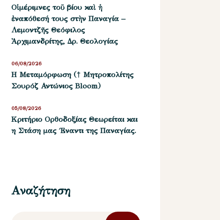
Οἱ μέριμνες τοῦ βίου καὶ ἡ
ἐναπόθεσή τους στὴν Παναγία –
Λεμοντζῆς Θεόφιλος
Ἀρχιμανδρίτης, Δρ. Θεολογίας
06/08/2026
Η Μεταμόρφωση († Μητροπολίτης
Σουρόζ Αντώνιος Bloom)
05/08/2026
Kριτήριο Oρθοδοξίας Θεωρείται και
η Στάση μας ΄Εναντι της Παναγίας.
Αναζήτηση
Αναζήτηση