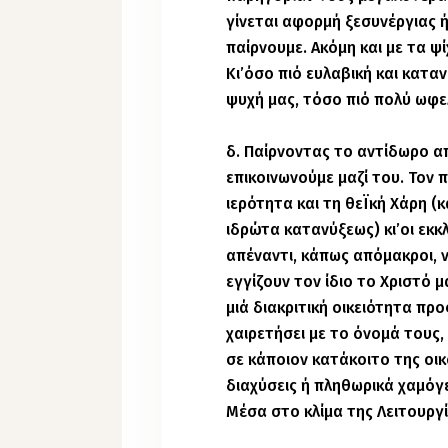
γίνεται αφορμή ξεσυνέργιας ή
παίρνουμε. Ακόμη και με τα ψ
Κι’όσο πιό ευλαβική και καταν
ψυχή μας, τόσο πιό πολύ ωφε
δ. Παίρνοντας το αντίδωρο απ
επικοινωνούμε μαζί του. Τον 
ιερότητα και τη θεΪκή Χάρη (
ιδρώτα κατανύξεως) κι’οι εκκ
απέναντι, κάπως απόμακροι, ν
εγγίζουν τον ίδιο το Χριστό μα
μιά διακριτική οικειότητα πρ
χαιρετήσει με το όνομά τους,
σε κάποιον κατάκοιτο της οικ
διαχύσεις ή πληθωρικά χαμόγ
Μέσα στο κλίμα της Λειτουργί