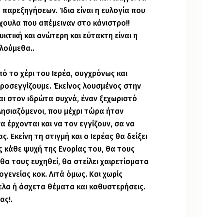
 παρεξηγήσεων. Ίδια είναι η ευλογία που
ίχουλα που απέμειναν στο κάνιστρο!!
υκτική και ανώτερη και εύτακτη είναι η
λούμεθα..
ό το χέρι του Ιερέα, συγχρόνως και
προσεγγίζουμε. Έκείνος λουσμένος στην
και στον ιδρώτα συχνά, έναν ξεχωριστό
λησιαζόμενοι, που μέχρι τώρα ήταν
α έρχονται και να τον εγγίζουν, σα να
ς. Εκείνη τη στιγμή και ο Ιερέας θα δείξει
ος κάθε ψυχή της Ενορίας του, θα τους
 θα τους ευχηθεί, θα στείλει χαιρετίσματα
ογενείας κοκ. Λιτά όμως. Και χωρίς
ελα ή άσχετα θέματα και καθυστερήσεις.
ας!.