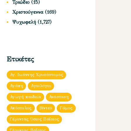
Τριώδιο
(15)
Χριστούγεννα
(169)
Ψυχωφελή
(1,727)
Ετικέτες
Αγ. Ιωάννης Χρυσόστομος
Αγάπη
Αγιολόγιο
Αγωγή παιδιών
Ανάσταση
Απόστολος
Βίντεο
Γάμος
Γέροντας Όσιος Παΐσιος
Γέροντας Παΐσιος