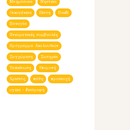
Μνημόσυνα
Νηστεία
Οικογένεια
Πίστη
Παιδί
Παναγία
Πνευματικές συμβουλές
Πρόγραμμα Ακολουθιών
Συγχώρεση
Σωτηρία
Ταπείνωση
Υπομονή
Χριστός
πάθη
προσευχή
υγεια - διατροφη