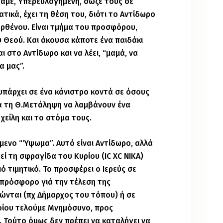
αμε, Υπερευλογημένη, σώζε τους σε
τικά, έχει τη θέση του, διότι το Αντίδωρο
αρθένου. Είναι τμήμα του προσφόρου,
 Θεού. Και άκουσα κάποτε ένα παιδάκι
 στο Αντίδωρο και να λέει, “μαμά, να
α μας”.
 υπάρχει σε ένα κάνιστρο κοντά σε όσους
ά τη Θ.Μετάληψη να λαμβάνουν ένα
 χείλη και το στόμα τους.
μενο “Ύψωμα”. Αυτό είναι Αντίδωρο, αλλά
εί τη σφραγίδα του Κυρίου (IC XC ΝΙΚΑ)
ό τιμητικό. Το προσφέρει ο Ιερεύς σε
 πρόσφορο γιά την τέλεση της
μώνται (πχ Δήμαρχος του τόπου) ή σε
οίου τελούμε Μνημόσυνο, προς
 Τούτο όμως δεν πρέπει να καταλήγει να