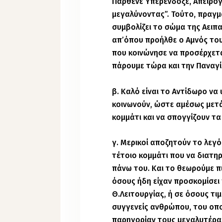
Παρθένε Υπερένδοξε, Απειρόγ
μεγαλύνοντας”. Τούτο, πραγμα
συμβολίζει το σώμα της Αειπ
απ’όπου προήλθε ο Αμνός του
που κοινώνησε να προσέρχεται
πάρουμε τώρα και την Παναγί
β. Καλό είναι το Αντίδωρο να
κοινωνούν, ώστε αμέσως μετ
κομμάτι και να σπογγίζουν τα
γ. Μερικοί αποζητούν το λεγό
τέτοιο κομμάτι που να διατηρ
πάνω του. Και το θεωρούμε πι
όσους ήδη είχαν προσκομίσει
Θ.Λειτουργίας, ή σε όσους τι
συγγενείς ανθρώπου, του οπ
παρηγορίαν τους μεγαλυτέρα.