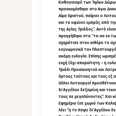
Καθαγιασμό των Τιμίων Δώρω
προσκομίσθηκε στο Αγιο Δισκά
Αίμα Χριστού, παίρνει ο Λειτ
και τα υψώνει εμπρός από τη
της Αγίας Τριάδος”. Αυτό είν
προηγήθηκε στο “τα σα εκ τω
σχημάτισε στον αιθέρα το σχ
ευγνωμονικά τον Πλαστουργό 
ακόμη ευλογία. Επίσης ωρισμέν
ευχή (όχι απαραίτητη – η ευλ
Τριάδι Προσκυνητού και Λατρε
άρτους τούτους και τους εξ 
άλλοι Λειτουργοί προσθέτουν
δι’Αγγέλου δεξαμένη και τεκο
τους σε μεγαλύνοντας”. Και
Εφημέριο (σε χωριό των Καλα
λέει “η το Χαιρε δι’Αγγέλου δ