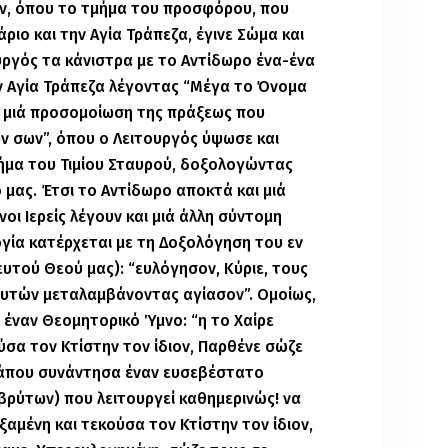
ν, όπου το τμήμα του προσφόρου, που
ριο και την Αγία Τράπεζα, έγινε Σώμα και
ουργός τα κάνιστρα με το Αντίδωρο ένα-ένα
ν Αγία Τράπεζα λέγοντας “Μέγα το Όνομα
αι μιά προσομοίωση της πράξεως που
ν σων”, όπου ο Λειτουργός ύψωσε και
ήμα του Τιμίου Σταυρού, δοξολογώντας
μας. Έτσι το Αντίδωρο αποκτά και μιά
οι Ιερείς λέγουν και μιά άλλη σύντομη
ογία κατέρχεται με τη Δοξολόγηση του εν
υτού Θεού μας): “ευλόγησον, Κύριε, τους
αυτών μεταλαμβάνοντας αγίασον”. Ομοίως,
 έναν Θεομητορικό Ύμνο: “η το Χαίρε
ύσα τον Κτίστην τον ίδιον, Παρθένε σώζε
 κάπου συνάντησα έναν ευσεβέστατο
βρύτων) που λειτουργεί καθημερινώς! να
εξαμένη και τεκούσα τον Κτίστην τον ίδιον,