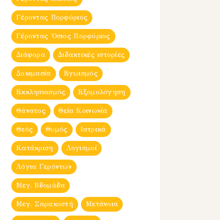
Γέροντας Πορφύριος
Γέροντας Ὀσιος Πορφύριος
Διάφορα
Διδακτικές ιστορίες
Δοκιμασία
Εγωισμός
Εκκλησιασμός
Εξομολόγηση
Θάνατος
Θεία Κοινωνία
Θεός
Θυμός
Ιατρικά
Κατάκριση
Λογισμοί
Λόγια Γερόντων
Μεγ. Βδομἀδα
Μεγ. Σαρακοστή
Μετάνοια