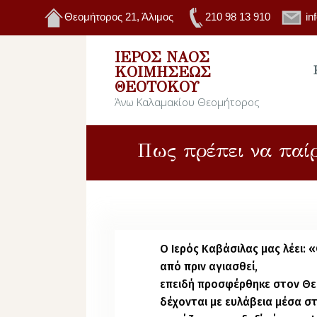
Θεομήτορος 21, Άλιμος
210 98 13 910
in
ΙΕΡΌΣ ΝΑΌΣ
ΚΟΙΜΉΣΕΩΣ
ΘΕΟΤΌΚΟΥ
Άνω Καλαμακίου Θεομήτορος
Πως πρέπει να παίρ
Ο Ιερός Καβάσιλας μας λέει: 
από πριν αγιασθεί,
επειδή προσφέρθηκε στον Θεό.
δέχονται με ευλάβεια μέσα στ