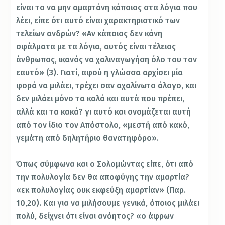
είναι το να μην αμαρτάνη κάποιος στα λόγια που
λέει, είπε ότι αυτό είναι χαρακτηριστικό των
τελείων ανδρών? «Αν κάποιος δεν κάνη
σφάλματα με τα λόγια, αυτός είναι τέλειος
άνθρωπος, ικανός να χαλιναγωγήση όλο του τον
εαυτό» (3). Γιατί, αφού η γλώσσα αρχίσει μία
φορά να μιλάει, τρέχει σαν αχαλίνωτο άλογο, και
δεν μιλάει μόνο τα καλά και αυτά που πρέπει,
αλλά και τα κακά? γι αυτό και ονομάζεται αυτή
από τον ίδιο τον Απόστολο, «μεστή από κακό,
γεμάτη από δηλητήριο θανατηφόρο».
Όπως σύμφωνα και ο Σολομώντας είπε, ότι από
την πολυλογία δεν θα αποφύγης την αμαρτία?
«εκ πολυλογίας ουκ εκφεύξη αμαρτίαν» (Παρ.
10,20). Και για να μιλήσουμε γενικά, όποιος μιλάει
πολύ, δείχνει ότι είναι ανόητος? «ο άφρων