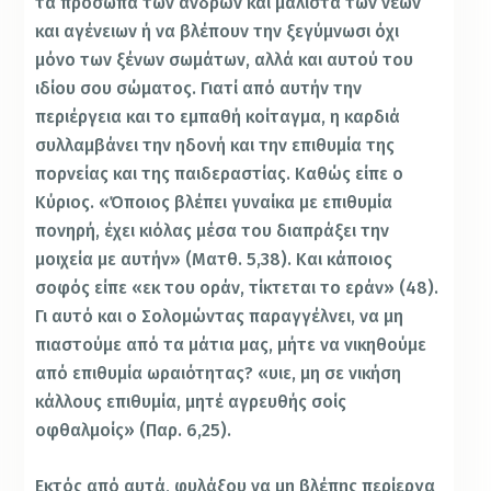
τα πρόσωπα των ανδρών και μάλιστα των νέων
και αγένειων ή να βλέπουν την ξεγύμνωσι όχι
μόνο των ξένων σωμάτων, αλλά και αυτού του
ιδίου σου σώματος. Γιατί από αυτήν την
περιέργεια και το εμπαθή κοίταγμα, η καρδιά
συλλαμβάνει την ηδονή και την επιθυμία της
πορνείας και της παιδεραστίας. Καθώς είπε ο
Κύριος. «Όποιος βλέπει γυναίκα με επιθυμία
πονηρή, έχει κιόλας μέσα του διαπράξει την
μοιχεία με αυτήν» (Ματθ. 5,38). Και κάποιος
σοφός είπε «εκ του οράν, τίκτεται το εράν» (48).
Γι αυτό και ο Σολομώντας παραγγέλνει, να μη
πιαστούμε από τα μάτια μας, μήτε να νικηθούμε
από επιθυμία ωραιότητας? «υιε, μη σε νικήση
κάλλους επιθυμία, μητέ αγρευθής σοίς
οφθαλμοίς» (Παρ. 6,25).
Εκτός από αυτά, φυλάξου να μη βλέπης περίεργα