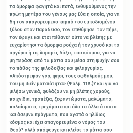
τα όμορφα φαγητά και ποτά, ενθυμούμενος την
πρώτη μητέρα του γένους μας Εύα η οποία, για να
δη τον απαγορευμένο καρπό του εμποδισμένου
ξύλου στον Παράδεισο, τον επιθύμησε, τον πήρε,
τον έφαγε και έτσι πέθανε? ούτε να βλέπης με
ευχαρίστησι τα όμορφα ρούχα ή τον χρυσό και το
αργύριο ή τις λαμπρές δόξες του κόσμου, για να
μη περάση από τα μάτια σου μέσα στη ψυχήν σου
το πάθος της φιλοδοξίας και φιλαργυρίας.
«Απόστρεψαν γαρ, φησι, τους οφθαλμούς μου,
του μη ιδείν ματαιότητα» (Ψαλμ. 118.)? και για να
μιλήσω γενικά, φυλάξου να μη βλέπης χορούς,
παιχνίδια, τραπέζια, ξεφαντώματα, μαλώματα,
παλαίσματα, τρεχάματα και όλα τα άλλα άτακτα
και άσεμνα πράγματα, που αγαπά ο ηλίθιος
κόσμος και έχει απαγορευμένα ο νόμος του
Θεού? αλλά απόφευγε και κλείσε τα μάτια σου