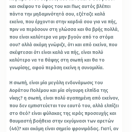
και σκέψου το ύψος του και Πως αυτός βλέπει
πάντα την μηδαμινότητά σου, εξέταζε καλά
εκείνα, που έρχονται στην καρδιά σου για να πής,
πριν να περάσουν στη γλώσσα και θα βρής πολλά,
που είναι καλύτερα να μην βγούν από το στόμα
σου? αλλά ακόμη γνώριζε, ότι και από εκείνα, που
σκέφτεσαι ότι είναι καλά να πής, είναι πολύ
καλύτερο να τα θάψης στη σιωπή και θα το
γνωρίσης, αφού περάση εκείνη η συνομιλία.
Η σιωπή, είναι μία μεγάλη ενδυνάμωσις του
Αοράτου Πολέμου και μία σίγουρη ελπίδα της
νίκης? η σιωπή, είναι πολύ αγαπημένη από εκείνον,
που δεν εμπιστεύεται τον εαυτό του, αλλά ελπίζει
στο Θεό? είναι φύλακας της ιεράς προσευχής και
θαυμαστή βοήθεια στην εκγύμνασι των αρετών
(46)? και ακόμη είναι σημείο φρονιμάδας. Γιατί, αν