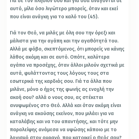
Γιά δε τον πλησίον σου και για όσα ανάγονται σε
αυτό, μίλα όσο λιγώτερο μπορείς, όταν και εκεί
που είναι ανάγκη για το καλό του (45).
Γιά τον Θεό, να μιλάς με όλη σου την όρεξι και
μάλιστα για την αγάπη και την αγαθότητά του.
Αλλά με φόβο, σκεπτόμενος, ότι μπορείς να κάνης
λάθος ακόμη και σε αυτό. Οπότε, καλύτερα
αγάπα να προσέχης, όταν άλλοι μιλούν σχετικά με
αυτά, φυλάττοντας τους λόγους τους στα
εσωτερικά της καρδιάς σου. Γιά τα άλλα που
μιλάνε, μόνο ο ήχος της φωνής ας ενοχλή την
ακοή σου? αλλά ο νους σου, ας στέκεται
ανυψωμένος στο Θεό. Αλλά και όταν ακόμη είναι
ανάγκη να ακούσης εκείνον, που μιλάει για να
καταλάβης και να του απαντήσης, και τότε μην
παραλείψης ανάμεσα να υψώσης κάποιο με το
λογισμό στον ουρανό, που κατοικεί ο Θεός σου?