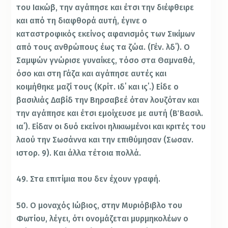
του Ιακώβ, την αγάπησε και έτσι την διέφθειρε
και από τη διαφθορά αυτή, έγινε ο
καταστροφικός εκείνος αφανισμός των Σικίμων
από τους ανθρώπους έως τα ζώα. (Γέν. λδ΄). Ο
Σαμψών γνώρισε γυναίκες, τόσο στα Θαμναθά,
όσο και στη Γάζα και αγάπησε αυτές και
κοιμήθηκε μαζί τους (Κρίτ. ιδ΄ και ις΄.) Είδε ο
βασιλιάς Δαβίδ την Βηρσαβεέ όταν λουζόταν και
την αγάπησε και έτσι εμοίχευσε με αυτή (Β΄ Βασιλ.
ια΄). Είδαν οι δυό εκείνοι ηλικιωμένοι και κριτές του
λαού την Σωσάννα και την επιθύμησαν (Σωσαν.
ιστορ. 9). Και άλλα τέτοια πολλά.
49. Στα επιτίμια που δεν έχουν γραφή.
50. Ο μοναχός Ιώβιος, στην Μυριόβιβλο του
Φωτίου, λέγει, ότι ονομάζεται μυρμηκολέων ο