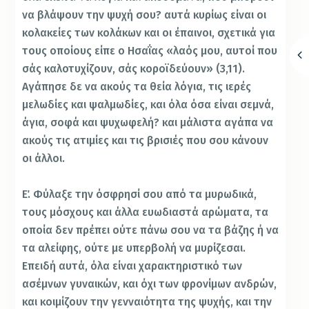
να βλάψουν την ψυχή σου? αυτά κυρίως είναι οι
κολακείες των κολάκων και οι έπαινοι, σχετικά για
τους οποίους είπε ο Ησαΐας «λαός μου, αυτοί που
σάς καλοτυχίζουν, σάς κοροϊδεύουν» (3,11).
Αγάπησε δε να ακούς τα θεία λόγια, τις ιερές
μελωδίες και ψαλμωδίες, και όλα όσα είναι σεμνά,
άγια, σοφά και ψυχωφελή? και μάλιστα αγάπα να
ακούς τις ατιμίες και τις βρισιές που σου κάνουν
οι άλλοι.
Ε΄. Φύλαξε την όσφρησί σου από τα μυρωδικά,
τους μόσχους και άλλα ευωδιαστά αρώματα, τα
οποία δεν πρέπει ούτε πάνω σου να τα βάζης ή να
τα αλείφης, ούτε με υπερβολή να μυρίζεσαι.
Επειδή αυτά, όλα είναι χαρακτηριστικό των
ασέμνων γυναικών, και όχι των φρονίμων ανδρών,
και κοιμίζουν την γενναιότητα της ψυχής, και την