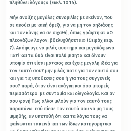
πληθύνει λόγους» (Εκκλ. 10,14).
Μήν ανοίξης μεγάλες συνομιλίες με εκείνον, που
σε ακούει με κακή όρεξι, για να μη τον αηδιάσης
και τον κάνης να σε σιχαθή, όπως γράφτηκε: «Ο
πλεονάζων λόγον, βδελυχθήσεται» (Σειράχ κεφ.
7). Απόφευγε να μιλάς αυστηρά και μεγαλόφωνα.
Γιατί και τα δυό είναι πολύ μισητά και δίνουν
υποψία ότι είσαι μάταιος και έχεις μεγάλη ιδέα για
τον εαυτό σου? μην μιλάς ποτέ για τον εαυτό σου
και για τις υποθέσεις σου ή για τους συγγενείς
σου? παρά, όταν είναι ανάγκη και όσο μπορείς
περισσότερο, με συντομία και ολιγολογία. Και αν
σου φανή Πως άλλοι μιλούν για τον εαυτό τους
παραπάνω, εσύ πίεσε τον εαυτό σου να μη τους
μιμηθής, αν υποτεθή ότι και τα λόγια τους να
φαίνωνται ταπεινά και των ίδιων κατηγορητικά.