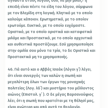
άγνωστα στους λόγους σου, να μην μιλάς? ή
επειδή είναι πέντε τα είδη του λόγου, σύμφωνα
με τον Βλεμίδη στη λογική. Κλητικό με το οποίο
καλούμε κάποιον. Ερωτηματικό, με το οποίον
ερωτούμε. Ευκτικό, με το οποίο ευχόμαστε.
Οριστικό, με το οποίο οριστικά και καταφατικά
μιλάμε και Προστακτικό, με το οποίο αρχοντικά
και αυθεντικά προστάζουμε. Εσύ χρησιμοποίησε
στην ομιλία σου μόνο τα τρία, το δε Οριστικό και
Προστακτικό μη το χρησιμοποιής.
46. Γιά αυτό και ο Αββάς Ισαάκ (Λόγοι γ΄) λέγει,
ότι είναι συνεργός των καλών η σιωπή και
μεγαλύτερη όλων των έργων της μοναχικής
πολιτείας (Λογ. λδ΄) και μυστήριο του μέλλοντος
αιώνος (Επιστολ. γ΄ ). Ο δε μέγας Βαρσανούφιος
λέει, ότι η σιωπή που κρατείται με τη θέλησί μας,
είναι ανώτερη και από αυτή τη θεολογία.