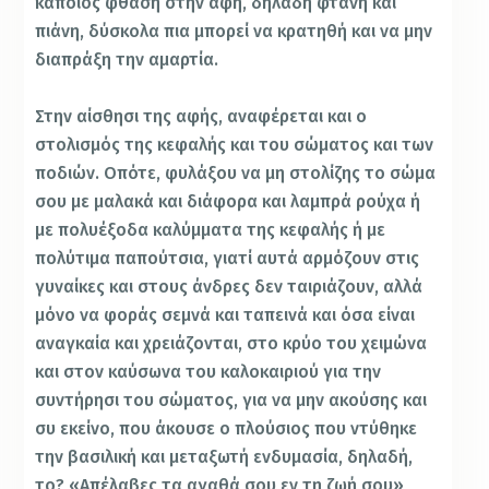
κάποιος φθάση στην αφή, δηλαδή φτάνη και
πιάνη, δύσκολα πια μπορεί να κρατηθή και να μην
διαπράξη την αμαρτία.
Στην αίσθησι της αφής, αναφέρεται και ο
στολισμός της κεφαλής και του σώματος και των
ποδιών. Οπότε, φυλάξου να μη στολίζης το σώμα
σου με μαλακά και διάφορα και λαμπρά ρούχα ή
με πολυέξοδα καλύμματα της κεφαλής ή με
πολύτιμα παπούτσια, γιατί αυτά αρμόζουν στις
γυναίκες και στους άνδρες δεν ταιριάζουν, αλλά
μόνο να φοράς σεμνά και ταπεινά και όσα είναι
αναγκαία και χρειάζονται, στο κρύο του χειμώνα
και στον καύσωνα του καλοκαιριού για την
συντήρησι του σώματος, για να μην ακούσης και
συ εκείνο, που άκουσε ο πλούσιος που ντύθηκε
την βασιλική και μεταξωτή ενδυμασία, δηλαδή,
το? «Απέλαβες τα αγαθά σου εν τη ζωή σου»