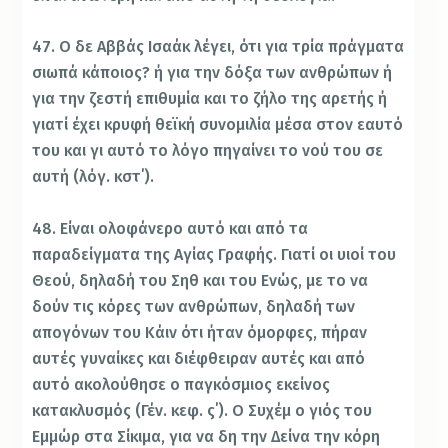
47. Ο δε Αββάς Ισαάκ λέγει, ότι για τρία πράγματα
σιωπά κάποιος? ή για την δόξα των ανθρώπων ή
για την ζεστή επιθυμία και το ζήλο της αρετής ή
γιατί έχει κρυφή θεϊκή συνομιλία μέσα στον εαυτό
του και γι αυτό το λόγο πηγαίνει το νού του σε
αυτή (λόγ. κστ΄).
48. Είναι ολοφάνερο αυτό και από τα
παραδείγματα της Αγίας Γραφής. Γιατί οι υιοί του
Θεού, δηλαδή του Σηθ και του Ενώς, με το να
δούν τις κόρες των ανθρώπων, δηλαδή των
απογόνων του Κάιν ότι ήταν όμορφες, πήραν
αυτές γυναίκες και διέφθειραν αυτές και από
αυτό ακολούθησε ο παγκόσμιος εκείνος
κατακλυσμός (Γέν. κεφ. ς΄). Ο Συχέμ ο γιός του
Εμμώρ στα Σίκιμα, για να δη την Δείνα την κόρη