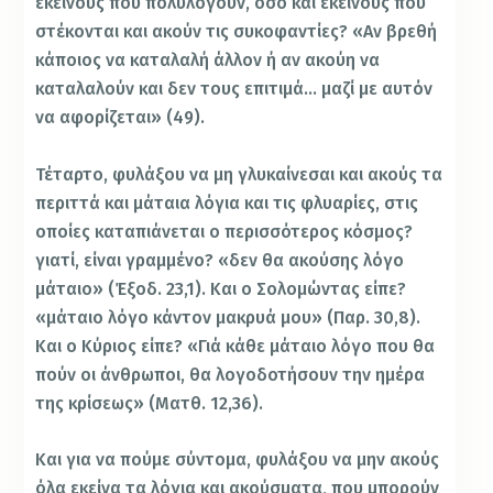
εκείνους που πολυλογούν, όσο και εκείνους που
στέκονται και ακούν τις συκοφαντίες? «Αν βρεθή
κάποιος να καταλαλή άλλον ή αν ακούη να
καταλαλούν και δεν τους επιτιμά… μαζί με αυτόν
να αφορίζεται» (49).
Τέταρτο, φυλάξου να μη γλυκαίνεσαι και ακούς τα
περιττά και μάταια λόγια και τις φλυαρίες, στις
οποίες καταπιάνεται ο περισσότερος κόσμος?
γιατί, είναι γραμμένο? «δεν θα ακούσης λόγο
μάταιο» (Έξοδ. 23,1). Και ο Σολομώντας είπε?
«μάταιο λόγο κάντον μακρυά μου» (Παρ. 30,8).
Και ο Κύριος είπε? «Γιά κάθε μάταιο λόγο που θα
πούν οι άνθρωποι, θα λογοδοτήσουν την ημέρα
της κρίσεως» (Ματθ. 12,36).
Και για να πούμε σύντομα, φυλάξου να μην ακούς
όλα εκείνα τα λόγια και ακούσματα, που μπορούν