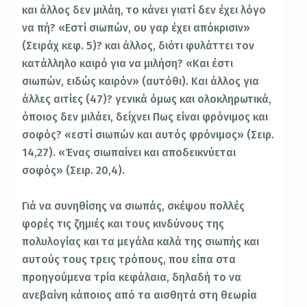
και άλλος δεν μιλάη, το κάνει γιατί δεν έχει λόγο
να πή? «Εστί σιωπών, ου γαρ έχει απόκρισιν»
(Σειράχ κεφ. 5)? και άλλος, διότι φυλάττει τον
κατάλληλο καιρό για να μιλήση? «Και έστι
σιωπών, ειδώς καιρόν» (αυτόθι). Και άλλος για
άλλες αιτίες (47)? γενικά όμως και ολοκληρωτικά,
όποιος δεν μιλάει, δείχνει Πως είναι φρόνιμος και
σοφός? «εστί σιωπών και αυτός φρόνιμος» (Σειρ.
14,27). «Ένας σιωπαίνει και αποδεικνύεται
σοφός» (Σειρ. 20,4).
Γιά να συνηθίσης να σιωπάς, σκέψου πολλές
φορές τις ζημιές και τους κινδύνους της
πολυλογίας και τα μεγάλα καλά της σιωπής και
αυτούς τους τρεις τρόπους, που είπα στα
προηγούμενα τρία κεφάλαια, δηλαδή το να
ανεβαίνη κάποιος από τα αισθητά στη θεωρία