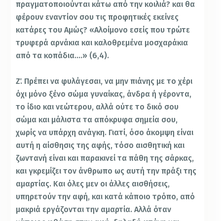
πραγματοποιούνται κάτω από την κοιλιά? και θα
φέρουν εναντίον σου τις προφητικές εκείνες
κατάρες του Αμώς? «Αλοίμονο εσείς που τρώτε
τρυφερά αρνάκια και καλοθρεμένα μοσχαράκια
από τα κοπάδια….» (6,4).
Ζ΄. Πρέπει να φυλάγεσαι, να μην πιάνης με το χέρι
όχι μόνο ξένο σώμα γυναίκας, άνδρα ή γέροντα,
το ίδιο και νεώτερου, αλλά ούτε το δικό σου
σώμα και μάλιστα τα απόκρυφα σημεία σου,
χωρίς να υπάρχη ανάγκη. Γιατί, όσο άκομψη είναι
αυτή η αίσθησις της αφής, τόσο αισθητική και
ζωντανή είναι και παρακινεί τα πάθη της σάρκας,
και γκρεμίζει τον άνθρωπο ως αυτή την πράξι της
αμαρτίας. Και όλες μεν οι άλλες αισθήσεις,
υπηρετούν την αφή, και κατά κάποιο τρόπο, από
μακριά εργάζονται την αμαρτία. Αλλά όταν