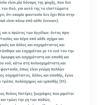
ασία είναι μία δύναμις της ψυχής, που δεν
ε τον Θεό, για αυτά της τα ελαττώματα
ει, ότι «καμία φαντασία δεν έχει θέσι στην
ικά είναι πάνω από κάθε έννοια»).
ος και ο πρώτος των Αγγέλων, όντας πριν
τασίας και πέρα από κάθε σχήμα και
γικός και άϋλος και ασχημάτιστος και
άσθηκε και εσχημάτισε με το νού του την
ν άμορφη και ασχημάτιστη και απαθή και
ου νού, κάτω στη πολυσχημάτιστη και
 φαντασία, όπως είναι γνώμη πολλών
ος ασχημάτιστος, άϋλος και απαθής, έγινε
ο τρόπο, πολύσχημος και εμπαθής (51).
ους θείους Πατέρες ζωγράφος που μιμείται
 και τρώει την γη των παθών,