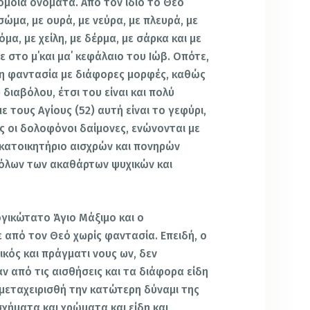
μοια ονόματα. Από τον ίδιο το Θεό
ώμα, με ουρά, με νεύρα, με πλευρά, με
όμα, με χείλη, με δέρμα, με σάρκα και με
ε στο μ΄και μα΄ κεφάλαιο του Ιώβ. Οπότε,
 η φαντασία με διάφορες μορφές, καθώς
 διαβόλου, έτσι του είναι και πολύ
ε τους Αγίους (52) αυτή είναι το γεφύρι,
 οι δολοφόνοι δαίμονες, ενώνονται με
 κατοικητήριο αισχρών και πονηρών
 όλων των ακαθάρτων ψυχικών και
λογικώτατο Άγιο Μάξιμο και ο
από τον Θεό χωρίς φαντασία. Επειδή, ο
ικός και πράγματι νους ων, δεν
ν από τις αισθήσεις και τα διάφορα είδη
 μεταχειρισθή την κατώτερη δύναμι της
χήματα και χρώματα και είδη και