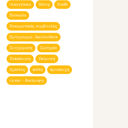
Οικογένεια
Πίστη
Παιδί
Παναγία
Πνευματικές συμβουλές
Πρόγραμμα Ακολουθιών
Συγχώρεση
Σωτηρία
Ταπείνωση
Υπομονή
Χριστός
πάθη
προσευχή
υγεια - διατροφη