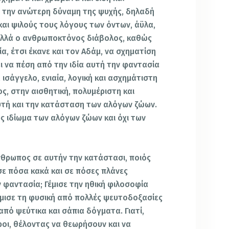
 την ανώτερη δύναμη της ψυχής, δηλαδή
και ψιλούς τους λόγους των όντων, άϋλα,
 Αλλά ο ανθρωποκτόνος διάβολος, καθώς
, έτσι έκανε και τον Αδάμ, να σχηματίση
αι να πέση από την ιδία αυτή την φαντασία
, ισάγγελο, ενιαία, λογική και ασχημάτιστη
ς, στην αισθητική, πολυμέριστη και
τή και την κατάσταση των αλόγων ζώων.
ως ιδίωμα των αλόγων ζώων και όχι των
νθρωπος σε αυτήν την κατάστασι, ποιός
σε πόσα κακά και σε πόσες πλάνες
 φαντασία; Γέμισε την ηθική φιλοσοφία
έμισε τη φυσική από πολλές ψευτοδοξασίες
 από ψεύτικα και σάπια δόγματα. Γιατί,
εροι, θέλοντας να θεωρήσουν και να