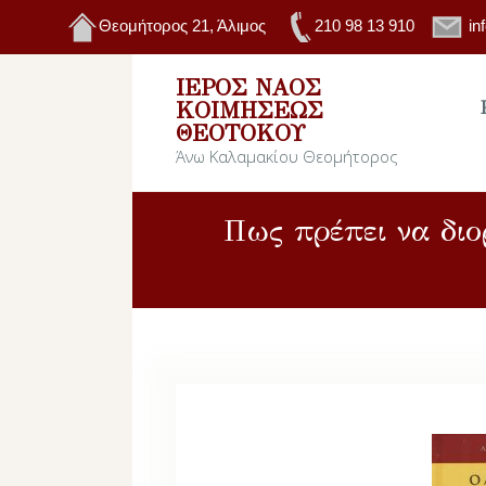
Θεομήτορος 21, Άλιμος
210 98 13 910
in
ΙΕΡΌΣ ΝΑΌΣ
ΚΟΙΜΉΣΕΩΣ
ΘΕΟΤΌΚΟΥ
Άνω Καλαμακίου Θεομήτορος
Πως πρέπει να διο