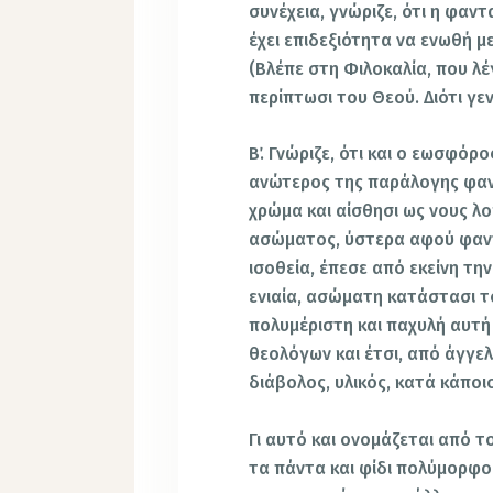
συνέχεια, γνώριζε, ότι η φαντ
έχει επιδεξιότητα να ενωθή μ
(Βλέπε στη Φιλοκαλία, που λέγ
περίπτωσι του Θεού. Διότι γεν
Β΄. Γνώριζε, ότι και ο εωσφόρ
ανώτερος της παράλογης φαν
χρώμα και αίσθησι ως νους λο
ασώματος, ύστερα αφού φαντ
ισοθεία, έπεσε από εκείνη τη
ενιαία, ασώματη κατάστασι τ
πολυμέριστη και παχυλή αυτή
θεολόγων και έτσι, από άγγελ
διάβολος, υλικός, κατά κάποι
Γι αυτό και ονομάζεται από τ
τα πάντα και φίδι πολύμορφο