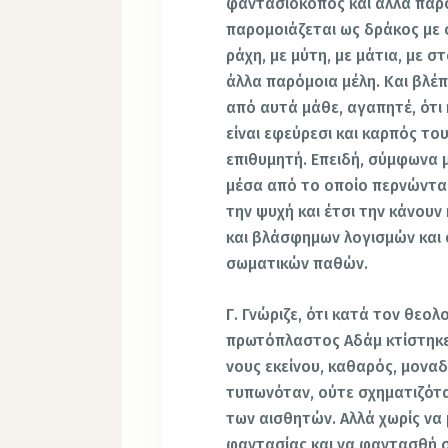
φαντασιοκόπος και άλλα παρό
παρομοιάζεται ως δράκος με σ
ράχη, με μύτη, με μάτια, με στ
άλλα παρόμοια μέλη. Και βλέπ
από αυτά μάθε, αγαπητέ, ότι
είναι εφεύρεσι και καρπός του
επιθυμητή. Επειδή, σύμφωνα μ
μέσα από το οποίο περνώντας
την ψυχή και έτσι την κάνουν
και βλάσφημων λογισμών και
σωματικών παθών.
Γ. Γνώριζε, ότι κατά τον θεο
πρωτόπλαστος Αδάμ κτίστηκε 
νους εκείνου, καθαρός, μοναδ
τυπωνόταν, ούτε σχηματιζότα
των αισθητών. Αλλά χωρίς να
φαντασίας και να φαντασθή σ