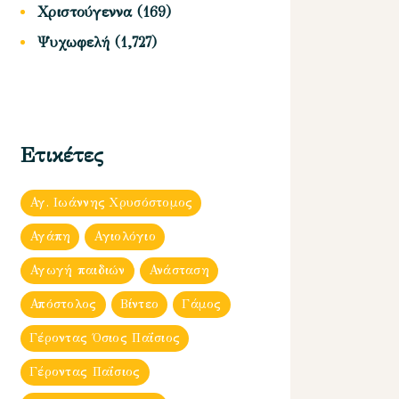
Χριστούγεννα
(169)
Ψυχωφελή
(1,727)
Ετικέτες
Αγ. Ιωάννης Χρυσόστομος
Αγάπη
Αγιολόγιο
Αγωγή παιδιών
Ανάσταση
Απόστολος
Βίντεο
Γάμος
Γέροντας Όσιος Παΐσιος
Γέροντας Παΐσιος