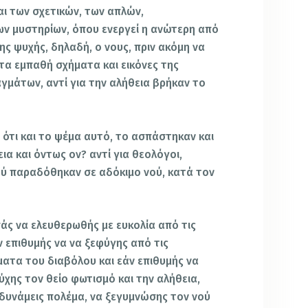
αι των σχετικών, των απλών,
ν μυστηρίων, όπου ενεργεί η ανώτερη από
της ψυχής, δηλαδή, ο νους, πριν ακόμη να
τα εμπαθή σχήματα και εικόνες της
μάτων, αντί για την αλήθεια βρήκαν το
, ότι και το ψέμα αυτό, το ασπάστηκαν και
α και όντως ον? αντί για θεολόγοι,
ύ παραδόθηκαν σε αδόκιμο νού, κατά τον
πάς να ελευθερωθής με ευκολία από τις
ν επιθυμής να να ξεφύγης από τις
ματα του διαβόλου και εάν επιθυμής να
ύχης τον θείο φωτισμό και την αλήθεια,
 δυνάμεις πολέμα, να ξεγυμνώσης τον νού