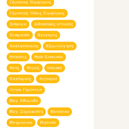
Γέροντας Πορφύριος
Γέροντας Ὀσιος Πορφύριος
Διάφορα
Διδακτικές ιστορίες
Δοκιμασία
Εγωισμός
Εκκλησιασμός
Εξομολόγηση
Θάνατος
Θεία Κοινωνία
Θεός
Θυμός
Ιατρικά
Κατάκριση
Λογισμοί
Λόγια Γερόντων
Μεγ. Βδομἀδα
Μεγ. Σαρακοστή
Μετάνοια
Μνημόσυνα
Νηστεία