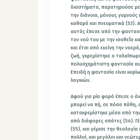
διαστήματα, παρατηρούσε με
την διάνοια, μόνους γυμνούς 
καθαρά και πνευματικά (53).
αυτός έπεσε από την φαντασία
τον νού του με την ισοθεΐα κ
και έτσι από εκείνη την νοερά
ζωή, γκρεμίστηκε ο ταλαίπωρο
πολυσχημάτιστη φαντασία αυ
Επειδή η φαντασία είναι κυρί
λογικών.
Αφού για μία φορά έπεσε ο ά
μπορεί να πή, σε πόσα πάθη, 
κατακρεμίστηκε μέσα από την
από διάφορες απάτες (54). Γ
(55), και γέμισε την θεολογία
πολλοί, και μεγάλοι και νεώτ