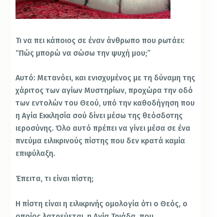
Τι να πει κάποιος σε έναν άνθρωπο που ρωτάει:
“Πώς μπορώ να σώσω την ψυχή μου;”
Αυτό: Μετανόει, και ενισχυμένος με τη δύναμη της
χάριτος των αγίων Μυστηρίων, προχώρα την οδό
των εντολών του Θεού, υπό την καθοδήγηση που
η Αγία Εκκλησία σού δίνει μέσω της θεόσδοτης
ιεροσύνης. Όλο αυτό πρέπει να γίνει μέσα σε ένα
πνεύμα ειλικρινούς πίστης που δεν κρατά καμία
επιφύλαξη.
Έπειτα, τι είναι πίστη;
Η πίστη είναι η ειλικρινής ομολογία ότι ο Θεός, ο
οποίος λατρεύεται, η Αγία Τριάδα, που