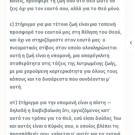
κάνεις, πρόσφερε τη ζωή σου στο Θεό ώστε να
ζεις όχι για τον εαυτό σου, αλλά για το Θεό μόνο.
ε) Στήριγμα για μια τέτοια ζωή είναι μια ταπεινή
προσφορά του εαυτού μας στη θέληση του Θεού,
και όχι να στηριζόμαστε στον εαυτό μας· ο
πνευματικός στίβος στον οποίο ολοκληρώνεται
αυτή η ζωή είναι η υπομονή, μια απαρέγκλιτη
σταθερότητα στις τάξεις της λυτρωμένης ζωής,
με μια χαρούμενη καρτερικότητα για όλους τους
κόπους και τα δυσάρεστα που συνδέονται μ’
αυτή.
στ) Στήριγμα για την υπομονή είναι η πίστη —
δηλαδή η διαβεβαίωση ότι, εργαζόμενος κατ’
αυτό τον τρόπο για το Θεό, εσύ είσαι δούλος Του
και αυτός είναι ο Κύριός σου, ο οποίος βλέπει τις
προσπάθειές σου, χαίρεται μ’ αυτές και τις εκτιμά