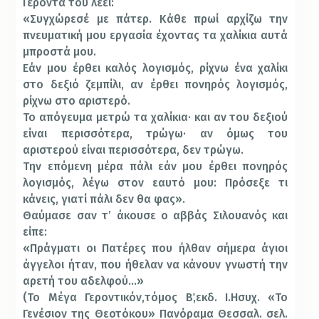
Γέροντα τού λέει:
«Συγχώρεσέ με πάτερ. Κάθε πρωί αρχίζω την
πνευματική μου εργασία έχοντας τα χαλίκια αυτά
μπροστά μου.
Εάν μου έρθει καλός λογισμός, ρίχνω ένα χαλίκι
στο δεξιό ζεμπίλι, αν έρθει πονηρός λογισμός,
ρίχνω στο αριστερό.
Το απόγευμα μετρώ τα χαλίκια· και αν του δεξιού
είναι περισσότερα, τρώγω· αν όμως του
αριστερού είναι περισσότερα, δεν τρώγω.
Την επόμενη μέρα πάλι εάν μου έρθει πονηρός
λογισμός, λέγω στον εαυτό μου: Πρόσεξε τι
κάνεις, γιατί πάλι δεν θα φας».
Θαύμασε σαν τ’ άκουσε ο αββάς Σιλουανός και
είπε:
«Πράγματι οι Πατέρες που ήλθαν σήμερα άγιοι
άγγελοι ήταν, που ήθελαν να κάνουν γνωστή την
αρετή του αδελφού…»
(Το Μέγα Γεροντικόν,τόμος Β΄,εκδ. Ι.Ησυχ. «Το
Γενέσιον της Θεοτόκου» Πανόραμα Θεσσαλ. σελ.