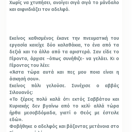
Χωρίς να χτυπήσει, ανοίγει σιγά σιγά το μάνδαλο
και αιφνιδιάζει τον αδελφό.
Εκείνος καθισμένος έκανε την πνευματική του
εργασία καιείχε δύο καλαθάκια, το ένα από τα
δεξιά και το άλλο από τα αριστερά. Σαν είδε το
Γέροντα, άρχισε –όπως συνήθιζε- να γελάει. Κι ο
Γέροντας του λέει:
«Άστα τώρα αυτά και πες μου ποια είναι η
άσκησή σου».
Εκείνος πάλι γελούσε. Συνέχισε ο αββάς
Σιλουανός:
«Το ξέρεις πολύ καλά ότι εκτός Σαββάτου και
Κυριακής δεν βγαίνω από το κελί· αλλά τώρα
ήρθα μεσοβδόμαδα, γιατί ο Θεός με έστειλε
εδώ».
Φοβήθηκε ο αδελφός και βάζοντας μετάνοια στο