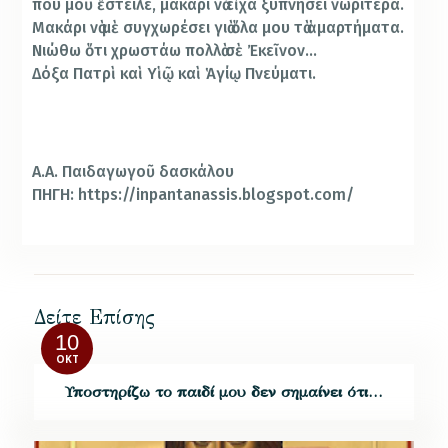
πού μοῦ ἔστειλε, μακάρι νὰ εἶχα ξυπνήσει νωρίτερα.
Μακάρι νὰ μὲ συγχωρέσει γιὰ ὅλα μου τὰ ἁμαρτήματα.
Νιώθω ὅτι χρωστάω πολλὰ σὲ Ἐκεῖνον…
Δόξα Πατρὶ καὶ Υἱῷ καὶ Ἁγίῳ Πνεύματι.
Α.Α. Παιδαγωγοῦ δασκάλου
ΠΗΓΗ: https://inpantanassis.blogspot.com/
Δείτε Επίσης
10
ΟΚΤ
Υποστηρίζω το παιδί μου δεν σημαίνει ότι…