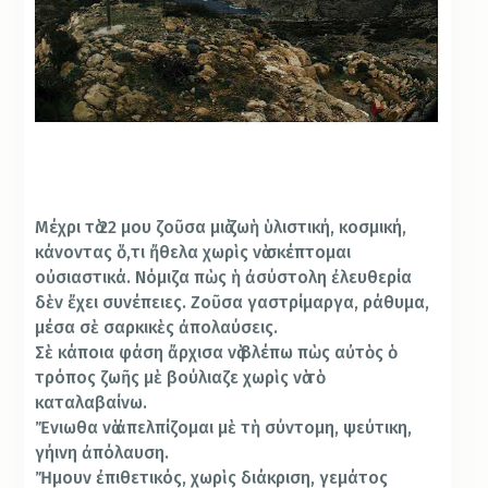
Μέχρι τὰ 22 μου ζοῦσα μιὰ ζωὴ ὑλιστική, κοσμική,
κάνοντας ὅ,τι ἤθελα χωρὶς νὰ σκέπτομαι
οὐσιαστικά. Νόμιζα πὼς ἡ ἀσύστολη ἐλευθερία
δὲν ἔχει συνέπειες. Ζοῦσα γαστρίμαργα, ράθυμα,
μέσα σὲ σαρκικὲς ἀπολαύσεις.
Σὲ κάποια φάση ἄρχισα νὰ βλέπω πὼς αὐτὸς ὁ
τρόπος ζωῆς μὲ βούλιαζε χωρὶς νὰ τὸ
καταλαβαίνω.
Ἔνιωθα νὰ ἀπελπίζομαι μὲ τὴ σύντομη, ψεύτικη,
γήινη ἀπόλαυση.
Ἤμουν ἐπιθετικός, χωρὶς διάκριση, γεμάτος