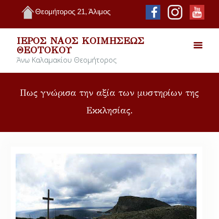
Θεομήτορος 21, Άλιμος
ΙΕΡΌΣ ΝΑΌΣ ΚΟΙΜΉΣΕΩΣ
ΘΕΟΤΌΚΟΥ
Άνω Καλαμακίου Θεομήτορος
Πως γνώρισα την αξία των μυστηρίων της
Εκκλησίας.