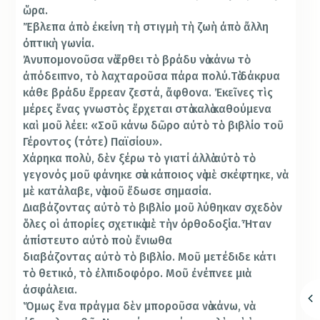
ὥρα.
Ἔβλεπα ἀπὸ ἐκείνη τὴ στιγμὴ τὴ ζωὴ ἀπὸ ἄλλη
ὀπτικὴ γωνία.
Ἀνυπομονοῦσα νὰ ἔρθει τὸ βράδυ νὰ κάνω τὸ
ἀπόδειπνο, τὸ λαχταροῦσα πάρα πολύ.Τὰ δάκρυα
κάθε βράδυ ἔρρεαν ζεστά, ἄφθονα. Ἐκεῖνες τὶς
μέρες ἕνας γνωστὸς ἔρχεται στὰ καλὰ καθούμενα
καὶ μοῦ λέει: «Σοῦ κάνω δῶρο αὐτὸ τὸ βιβλίο τοῦ
Γέροντος (τότε) Παϊσίου».
Χάρηκα πολὺ, δὲν ξέρω τὸ γιατί ἀλλὰ αὐτὸ τὸ
γεγονός μοῦ φάνηκε σὰν κάποιος νὰ μὲ σκέφτηκε, νὰ
μὲ κατάλαβε, νὰ μοῦ ἔδωσε σημασία.
Διαβάζοντας αὐτὸ τὸ βιβλίο μοῦ λύθηκαν σχεδὸν
ὅλες οἱ ἀπορίες σχετικὰ μὲ τὴν ὀρθοδοξία.Ἦταν
ἀπίστευτο αὐτὸ ποὺ ἔνιωθα
διαβάζοντας αὐτὸ τὸ βιβλίο. Μοῦ μετέδιδε κάτι
τὸ θετικό, τὸ ἐλπιδοφόρο. Μοῦ ἐνέπνεε μιὰ
ἀσφάλεια.
Ὅμως ἕνα πράγμα δὲν μποροῦσα νὰ κάνω, νὰ