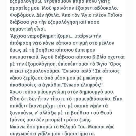
ἐξομολογηθῶ. Ντρεπόμουν πάρα πολὺ γιὰ τὶς
ἁμαρτίες μου. Μοῦ φαινόταν ἐξαιρετικὰ δύσκολο.
Φοβόμουν. Δὲν ἤθελα. Ἀπὸ τὸν Ἅγιο πλέον Παῒσιο
διάβασα για τὴν ἐξομολόγηση καὶ πόσο
σημαντικὴ εἶναι.
Ἄρχισα νὰ προβληματίζομαι…..παίρνω τὴν
ἀπόφαση νὰ τὸ κάνω κάποια στιγμὴ στὸ μέλλον
ὅμως μὲ τὴ βοήθεια κάποιου ἔμπειρου
πνευματικοῦ. Ἀφοῦ διάβασα κάποια βιβλία σχετικὰ
μὲ τὴν ἐξομολόγηση, ἐπισκέπτομαι τὸ Ἅγιο Ὂρος
κι ἐκεῖ ἐξομολογοῦμαι. Ἔνιωσα καλά!! Σὰν κάποιος
νὰ μοῦ ξερίζωσε ἀπὸ μέσα μου μὲ μιὰ κίνηση
ἀκαθαρσίες κι ἀγκάθια.Ἔνιωσα ἐλαφρύς!!
Χρωστοῦσα μιὰ συγγνώμη στὸν δημιουργό μου.
Εἶδα ὅτι δὲν ἦταν τίποτε τὸ τρομερὰ δύσκολο. Εἶπα
ἁπλὰ ὅ,τι ἔκανα μέχρι τότε μὲ σκοπὸ νὰ μὴν τὰ
ξανακάνω, ν’ ἀλλάξω μὲ τὴ βοήθεια τοῦ Θεοῦ
(μόνος μου δὲν μπορῶ) τρόπο ζωῆς.
Νὰ κάνω ὅσο μπορῶ τὸ θέλημά Του. Μακάρι νὰ μὲ
συγχωρέσει γιὰ ὅλα μου τὰ ἁμαρτήματα.