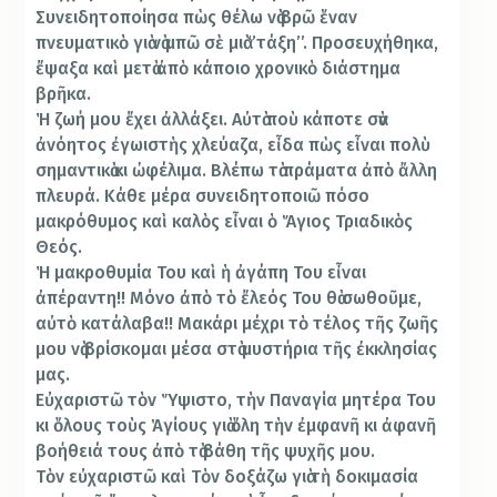
Συνειδητοποίησα πὼς θέλω νὰ βρῶ ἕναν
πνευματικὸ γιὰ νὰ μπῶ σὲ μιὰ ‘’τάξη’’. Προσευχήθηκα,
ἔψαξα καὶ μετὰ ἀπὸ κάποιο χρονικὸ διάστημα
βρῆκα.
Ἡ ζωή μου ἔχει ἀλλάξει. Αὐτὰ ποὺ κάποτε σὰν
ἀνόητος ἐγωιστὴς χλεύαζα, εἶδα πὼς εἶναι πολὺ
σημαντικὰ κι ὠφέλιμα. Βλέπω τὰ πράματα ἀπὸ ἄλλη
πλευρά. Κάθε μέρα συνειδητοποιῶ πόσο
μακρόθυμος καὶ καλὸς εἶναι ὁ Ἅγιος Τριαδικὸς
Θεός.
Ἡ μακροθυμία Του καὶ ἡ ἀγάπη Του εἶναι
ἀπέραντη!! Μόνο ἀπὸ τὸ ἔλεός Του θὰ σωθοῦμε,
αὐτὸ κατάλαβα!! Μακάρι μέχρι τὸ τέλος τῆς ζωῆς
μου νὰ βρίσκομαι μέσα στὰ μυστήρια τῆς ἐκκλησίας
μας.
Εὐχαριστῶ τὸν Ὕψιστο, τὴν Παναγία μητέρα Του
κι ὅλους τοὺς Ἁγίους γιὰ ὅλη τὴν ἐμφανῆ κι ἀφανῆ
βοήθειά τους ἀπὸ τὰ βάθη τῆς ψυχῆς μου.
Τὸν εὐχαριστῶ καὶ Τὸν δοξάζω γιὰ τὴ δοκιμασία