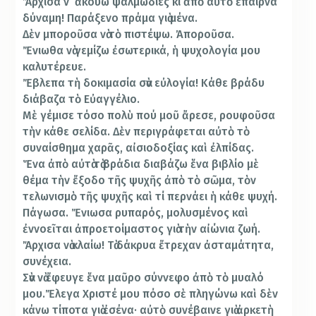
Ἄρχισα ν’ ἀκούω ψαλμωδίες κι ἀπὸ αὐτὸ ἔπαιρνα
δύναμη! Παράξενο πράμα γιὰ μένα.
Δὲν μποροῦσα νὰ τὸ πιστέψω. Ἀποροῦσα.
Ἔνιωθα νὰ γεμίζω ἐσωτερικά, ἡ ψυχολογία μου
καλυτέρευε.
Ἔβλεπα τὴ δοκιμασία σὰν εὐλογία! Κάθε βράδυ
διάβαζα τὸ Εὐαγγέλιο.
Μὲ γέμισε τόσο πολὺ πού μοῦ ἄρεσε, ρουφοῦσα
τὴν κάθε σελίδα. Δὲν περιγράφεται αὐτὸ τὸ
συναίσθημα χαρᾶς, αἰσιοδοξίας καὶ ἐλπίδας.
Ἕνα ἀπὸ αὐτὰ τὰ βράδια διαβάζω ἕνα βιβλίο μὲ
θέμα τὴν ἔξοδο τῆς ψυχῆς ἀπὸ τὸ σῶμα, τὸν
τελωνισμὸ τῆς ψυχῆς καὶ τί περνάει ἡ κάθε ψυχή.
Πάγωσα. Ἔνιωσα ρυπαρός, μολυσμένος καὶ
ἐννοεῖται ἀπροετοίμαστος γιὰ τὴν αἰώνια ζωή.
Ἄρχισα νὰ κλαίω! Τὰ δάκρυα ἔτρεχαν ἀσταμάτητα,
συνέχεια.
Σὰν νὰ ἔφευγε ἕνα μαῦρο σύννεφο ἀπὸ τὸ μυαλό
μου.Ἔλεγα Χριστέ μου πόσο σὲ πληγώνω καὶ δὲν
κάνω τίποτα γιὰ ἐσένα· αὐτὸ συνέβαινε γιὰ ἀρκετὴ