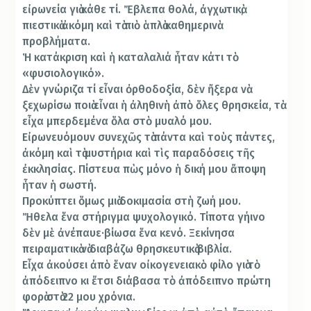
εἰρωνεία γιὰ κάθε τί. Ἔβλεπα θολά, ἀγχωτικὰ,
πιεστικὰ ἀκόμη καὶ τὰ πιὸ ἁπλὰ καθημερινὰ
προβλήματα.
Ἡ κατάκριση καὶ ἡ καταλαλιά ἦταν κάτι τὸ
«φυσιολογικό».
Δὲν γνώριζα τί εἶναι ὀρθοδοξία, δὲν ἤξερα νὰ
ξεχωρίσω ποιὰ εἶναι ἡ ἀληθινὴ ἀπὸ ὅλες θρησκεία, τὰ
εἶχα μπερδεμένα ὅλα στὸ μυαλό μου.
Εἰρωνευόμουν συνεχῶς τὰ πάντα καὶ τοὺς πάντες,
ἀκόμη καὶ τὰ μυστήρια καὶ τὶς παραδόσεις τῆς
ἐκκλησίας. Πίστευα πὼς μόνο ἡ δική μου ἄποψη
ἦταν ἡ σωστή.
Προκύπτει ὅμως μιὰ δοκιμασία στὴ ζωή μου.
Ἤθελα ἕνα στήριγμα ψυχολογικό. Τίποτα γήινο
δὲν μὲ ἀνέπαυε·βίωσα ἕνα κενό. Ξεκίνησα
πειραματικὰ νὰ διαβάζω θρησκευτικὰ βιβλία.
Εἶχα ἀκούσει ἀπὸ ἕναν οἰκογενειακὸ φίλο γιὰ τὸ
ἀπόδειπνο κι ἔτσι διάβασα τὸ ἀπόδειπνο πρώτη
φορὰ στὰ 22 μου χρόνια.