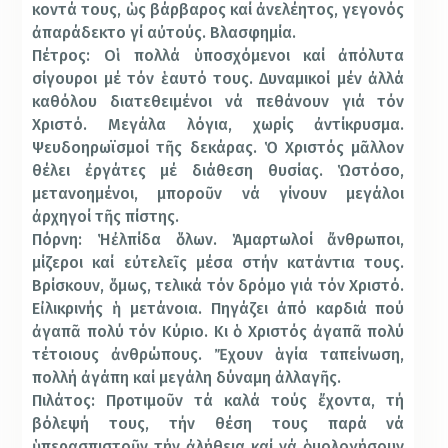
κοντά τους, ὡς βάρβαρος καί ἀνελέητος, γεγονός
ἀπαράδεκτο γί αὐτούς. Βλασφημία.
Πέτρος: Οἱ πολλά ὑποσχόμενοι καί ἀπόλυτα
σίγουροι μέ τόν ἑαυτό τους. Δυναμικοί μέν ἀλλά
καθόλου διατεθειμένοι νά πεθάνουν γιά τόν
Χριστό. Μεγάλα λόγια, χωρίς ἀντίκρυσμα.
Ψευδοηρωϊσμοί τῆς δεκάρας. Ὁ Χριστός μᾶλλον
θέλει ἐργάτες μέ διάθεση θυσίας. Ὡστόσο,
μετανοημένοι, μποροῦν νά γίνουν μεγάλοι
ἀρχηγοί τῆς πίστης.
Πόρνη: Ἡ ἐλπίδα ὅλων. Ἁμαρτωλοί ἄνθρωποι,
μίζεροι καί εὐτελεῖς μέσα στήν κατάντια τους.
Βρίσκουν, ὅμως, τελικά τόν δρόμο γιά τόν Χριστό.
Εἰλικρινής ἡ μετάνοια. Πηγάζει ἀπό καρδιά πού
ἀγαπᾶ πολύ τόν Κύριο. Κι ὁ Χριστός ἀγαπᾶ πολύ
τέτοιους ἀνθρώπους. Ἔχουν ἁγία ταπείνωση,
πολλή ἀγάπη καί μεγάλη δύναμη ἀλλαγῆς.
Πιλάτος: Προτιμοῦν τά καλά τούς ἔχοντα, τή
βόλεψή τους, τήν θέση τους παρά νά
ὑπερασπιστοῦν τήν ἀλήθεια καί νά ὁμολογήσουν