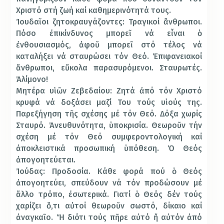
Χριστό στή ζωή καί καθημερινότητά τους.
Ἰουδαῖοι ζητοκραυγάζοντες: Τραγικοί ἄνθρωποι.
Πόσο ἐπικίνδυνος μπορεῖ νά εἶναι ὁ
ἐνθουσιασμός, ἀφοῦ μπορεῖ στό τέλος νά
καταλήξει νά σταυρώσει τόν Θεό. Ἐπιφανειακοί
ἄνθρωποι, εὔκολα παρασυρόμενοι. Σταυρωτές.
Ἀλίμονο!
Μητέρα υἱῶν Ζεβεδαίου: Ζητά ἀπό τόν Χριστό
κρυφά νά δοξάσει μαζί Του τούς υἱούς της.
Παρεξήγηση τῆς σχέσης μέ τόν Θεό. Δόξα χωρίς
Σταυρό. Ἀνευθυνότητα, ὑποκρισία. Θεωροῦν τήν
σχέση μέ τόν Θεό συμφεροντολογική καί
ἀποκλειστικά προσωπική ὑπόθεση. Ὁ Θεός
ἀπογοητεύεται.
Ἰούδας: Προδοσία. Κάθε φορά πού ὁ Θεός
ἀπογοητεύει, σπεύδουν νά τόν προδώσουν μέ
ἄλλο τρόπο, ἐσωτερικά. Γιατί ὁ Θεός δέν τούς
χαρίζει ὅ,τι αὐτοί θεωροῦν σωστό, δίκαιο καί
ἀναγκαῖο. Ἤ διότι τούς πῆρε αὐτό ἤ αὐτόν ἀπό