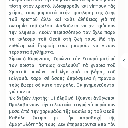
πίστη στόν Χριστό. Ἀδιαφοροῦν καί νίπτουν τᾶς
χείρας τους μπροστά στήν πρόκληση τῆς ζωῆς
τοῦ Χριστοῦ ἀλλά καί κάθε ἀλήθειας γιά τή
σωτηρία τοῦ ἄλλου. Φοβοῦνται νά ἀντικρύσουν
τήν ἀλήθεια. Ἀκοῦν περισσότερο τόν ὄχλο παρά
τό κάλεσμα τοῦ Θεοῦ στή ζωή τους. Μέ τήν
εὐθύνη καί ἔγκρισή τους μποροῦν νά γίνουν
τεράστια ἐγκλήματα.
Σίμων ὁ Κυρηναῖος: Σηκώνει τόν Σταυρό μαζί μέ
τόν Χριστό. Ὅποιος ἀκολουθεῖ τά χνάρια τοῦ
Χριστοῦ, σηκώνει καί λίγο ἀπό τό βάρος τοῦ
Γολγοθά. Χαρά σέ ὅσους ἀπρόσμενα ἡ πρόνοια
τούς ἔφερε σέ αὐτό τόν ρόλο. Θά μνημονεύονται
γιά πάντα.
Ἐκ δεξιῶν ληστής: Οἱ ἀληθινά ἔξυπνοι ἄνθρωποι.
Προλαβαίνουν τήν τελευταία στιγμή νά περάσουν
μέσα ἀπό τήν χαραμάδα τῆς Βασιλείας τοῦ Θεοῦ.
Καθόλα ἔντιμοι μέ τήν παραδοχή τῆς
ἁμαρτωλότητάς τους, Δέν ἐπηρεάζονται ἀπό τόν