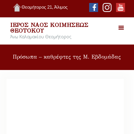
Θεομήτορος 21, Άλιμος
ΙΕΡΌΣ ΝΑΌΣ ΚΟΙΜΉΣΕΩΣ
ΘΕΟΤΌΚΟΥ
Άνω Καλαμακίου Θεομήτορος
Πρόσωπα – καθρέφτες της Μ. Εβδομάδας