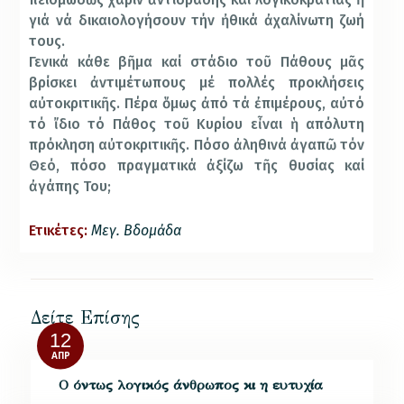
γιά νά δικαιολογήσουν τήν ἠθικά ἀχαλίνωτη ζωή
τους.
Γενικά κάθε βῆμα καί στάδιο τοῦ Πάθους μᾶς
βρίσκει ἀντιμέτωπους μέ πολλές προκλήσεις
αὐτοκριτικῆς. Πέρα ὅμως ἀπό τά ἐπιμέρους, αὐτό
τό ἴδιο τό Πάθος τοῦ Κυρίου εἶναι ἡ απόλυτη
πρόκληση αὐτοκριτικῆς. Πόσο ἀληθινά ἀγαπῶ τόν
Θεό, πόσο πραγματικά ἀξίζω τῆς θυσίας καί
ἀγάπης Του;
Ετικέτες:
Μεγ. Βδομἀδα
Δείτε Επίσης
12
ΑΠΡ
Ο όντως λογικός άνθρωπος κι η ευτυχία