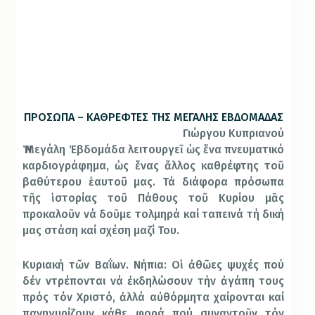
ΠΡΟΣΩΠΑ – ΚΑΘΡΕΦΤΕΣ ΤΗΣ ΜΕΓΑΛΗΣ ΕΒΔΟΜΑΔΑΣ
Γιώργου Κυπριανού
Ἡ Μεγάλη Ἑβδομάδα λειτουργεῖ ὡς ἕνα πνευματικό
καρδιογράφημα, ὡς ἕνας ἄλλος καθρέφτης τοῦ
βαθύτερου ἑαυτοῦ μας. Τά διάφορα πρόσωπα
τῆς ἱστορίας τοῦ Πάθους τοῦ Κυρίου μᾶς
προκαλοῦν νά δοῦμε τολμηρά καί ταπεινά τή δική
μας στάση καί σχέση μαζί Του.
Κυριακή τῶν Βαΐων. Νήπια: Οἱ ἀθῶες ψυχές πού
δέν ντρέπονται νά ἐκδηλώσουν τήν ἀγάπη τους
πρός τόν Χριστό, ἀλλά αὐθόρμητα χαίρονται καί
πανηγυρίζουν κάθε φορά πού συναντοῦν τόν