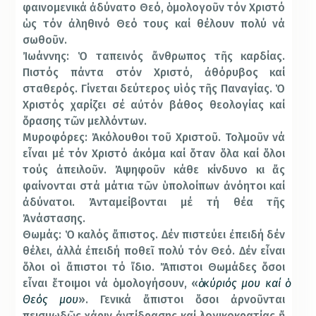
φαινομενικά ἀδύνατο Θεό, ὁμολογοῦν τόν Χριστό
ὡς τόν ἀληθινό Θεό τους καί θέλουν πολύ νά
σωθοῦν.
Ἰωάννης: Ὁ ταπεινός ἄνθρωπος τῆς καρδίας.
Πιστός πάντα στόν Χριστό, ἀθόρυβος καί
σταθερός. Γίνεται δεύτερος υἱός τῆς Παναγίας. Ὁ
Χριστός χαρίζει σέ αὐτόν βάθος θεολογίας καί
ὅρασης τῶν μελλόντων.
Μυροφόρες: Ἀκόλουθοι τοῦ Χριστοῦ. Τολμοῦν νά
εἶναι μέ τόν Χριστό ἀκόμα καί ὅταν ὅλα καί ὅλοι
τούς ἀπειλοῦν. Ἀψηφοῦν κάθε κίνδυνο κι ἄς
φαίνονται στά μάτια τῶν ὑπολοίπων ἀνόητοι καί
ἀδύνατοι. Ἀνταμείβονται μέ τή θέα τῆς
Ἀνάστασης.
Θωμάς: Ὁ καλός ἄπιστος. Δέν πιστεύει ἐπειδή δέν
θέλει, ἀλλά ἐπειδή ποθεῖ πολύ τόν Θεό. Δέν εἶναι
ὅλοι οἱ ἄπιστοι τό ἴδιο. Ἄπιστοι Θωμάδες ὅσοι
εἶναι ἕτοιμοι νά ὁμολογήσουν, «
ὁ κύριός μου καί ὁ
Θεός μου
». Γενικά ἄπιστοι ὅσοι ἀρνοῦνται
πεισμωδῶς χάριν ἀντίδρασης καί λογικοκρατίας ἤ