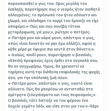
παρουσιασθεί ο γιος του. Προς μεγάλη του
έκπληξη, παρατήρησε πως ο νεαρός ήταν αισθητά
αλλαγμένος: το πρόσωπό του ήταν αδύνατο και
χλωμό, και ολόκληρο το κορμί του έμοιαζε να είχε
υποφέρει.«-Πώς και σου συνέβη τέτοια
μεταμόρφωση, γιέ μου;», ρώτησε ο πατέρας.
«-Πατέρα μου και κύριέ μου», απάντησε ο γιος,
«πώς είναι δυνατόν να μην έχω αλλάξει, αφού η
κάθε μέρα με έφερνε πιο κοντά στον θάνατο;».
«-Καλώς, παιδί μου», παρατήρησε ο βασιλιάς.
«Επειδή προφανώς έχεις έρθει στα συγκαλά σου,
θα σε συγχωρήσω. Όμως, θα χρειαστεί να
τηρήσεις αυτή την διάθεση επιφυλακής της ψυχής
σου, για την υπόλοιπη ζωή σου».
«-Πατέρα μου», απάντησε ο γιος, «αυτό είναι
αδύνατο. Πώς θα μπορέσω να αντισταθώ στα
αμέτρητα ξελογιάσματα και τους πειρασμούς;».
Ο βασιλιάς τότε διέταξε να του φέρουν ένα
δοχείο γεμάτο λάδι, και είπε στον γιο του:«-Πάρε