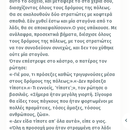
αυτό το δοχείο, και μετάφερέ το στα χέρια σου,
διασχίζοντας όλους τους δρόμους της πόλεως.
Θα σε ακολουθούν δύο στρατιώτες με κοφτερά
σπαθιά. Εάν χυθεί έστω και μία σταγόνα από το
λάδι, θα σε αποκεφαλίσουν».Ο γιος υπάκουσε. Με
ανάλαφρα, προσεκτικά βήματα, διέσχισε όλους
τους δρόμους της πόλεως, με τους στρατιώτες
να τον συνοδεύουν συνεχώς, και δεν του χύθηκε
ούτε μία σταγόνα.
Όταν επέστρεψε στο κάστρο, ο πατέρας τον
ρώτησε:
«-Γιέ μου, τι πρόσεξες καθώς τριγυρνούσες μέσα
στους δρόμους της πόλεως;».«-Δεν πρόσεξα
τίποτε».«-Τι εννοείς, ‘τίποτε’;», τον ρώτησε ο
βασιλιάς. «Σήμερα ήταν μεγάλη γιορτή. Σίγουρα
θα είδες τους πάγκους που ήταν φορτωμένοι με
πολλές πραμάτειες, τόσες άμαξες, τόσους
ανθρώπους, ζώα».
«-Δεν είδα τίποτε απ’ όλα αυτά», είπε ο γιος.
«Όλη η προσοχή μου ήταν στραμμένη στο λάδι