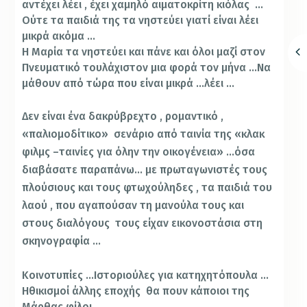
αντέχει λέει , έχει χαμηλό αιματοκρίτη κιόλας …
Ούτε τα παιδιά της τα νηστεύει γιατί είναι λέει
μικρά ακόμα …
Η Μαρία τα νηστεύει και πάνε και όλοι μαζί στον
Πνευματικό τουλάχιστον μια φορά τον μήνα …Να
μάθουν από τώρα που είναι μικρά …λέει …
Δεν είναι ένα δακρύβρεχτο , ρομαντικό ,
«παλιομοδίτικο» σενάριο από ταινία της «κλακ
φιλμς –ταινίες για όλην την οικογένεια» …όσα
διαβάσατε παραπάνω… με πρωταγωνιστές τους
πλούσιους και τους φτωχούληδες , τα παιδιά του
λαού , που αγαπούσαν τη μανούλα τους και
στους διαλόγους τους είχαν εικονοστάσια στη
σκηνογραφία …
Κοινοτυπίες …Ιστοριούλες για κατηχητόπουλα …
Ηθικισμοί άλλης εποχής θα πουν κάποιοι της
Μάρθας φίλοι …