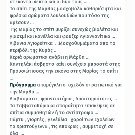
στέκονται λεπτό και οι δυο τους …
Το σπίτι της Μάρθας μοσχοβολά καθαριότητα και
φρέσκα αρώματα λουλουδιών που τόσο της
αρέσουν …
Της Μαρίας το σπίτι μυρίζει συνεχώς βιολέτα και
γιασεμί και κανέλλα και φουζέρ Αγιαννανίτικο …
Λιβάνια Αγιορείτικα …Μοσχοθυμιάματα από το
περιβόλι της Κυράς ..
Κεριά αρωματικά ανάβει η Μάρθα …
Καντηλάκι άσβηστο καίει συνέχεια μπροστά στης
Προυσιώτισσας την εικόνα στης Μαρίας το σπίτι
…
Πρόγραμμα
απαρέγκλιτο σχεδόν στρατιωτικό για
την Μάρθα …
Διαβάσματα , φροντιστήρια , δραστηριότητες …
Τα ΣαββατοΚύριακα απαραίτητα επισκέψεις σε
σπίτια συμμαθητών ή το αντίστροφο …
Πάρτυ , γιορτές , γενέθλια , χοροί των Σχολείων
τα Χριστούγεννα , τις Απόκριες , συμμετοχή σε
όλα …