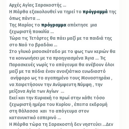
Αρχές Αγίας Σαρακοστής …
Η Μάρθα εξακολουθεί να τηρεί το
πρόγραμμά
της
όπως πάντα …
Της Μαρίας το
πρόγραμμα
απέκτησε μια
ξεχωριστή ποικιλία …
Τώρα τις Τετάρτες θα πάει μαζί με τα παιδιά της
στο Ναό το βραδάκι …
Στο γλυκό μισοσκόταδο με το φως των κεριών θα
τα κοινωνήσει με τα προηγιασμένα Άγια … Τις
Παρασκευές νωρίς το απόγευμα θα ανέβουν όλοι
μαζί με τα πόδια έναν ανοιξιάτικο ευωδιαστό
ανήφορο ως το αγαπημένο τους Μοναστηράκι ,
να Χαιρετήσουν την Ανύμφευτη Νύμφη , την
μείζονα Αγία των Αγίων …
Εκεί και την Κυριακή το πρωί στην κάθε τόσο
ξεχωριστή ημέρα του Κυρίου , έπειτα εκδρομή
στη θάλασσα και το απόγευμα στον
κατανυκτικό εσπερινό …
Η Μάρθα τώρα τη Σαρακοστή δεν νηστεύει …Δεν