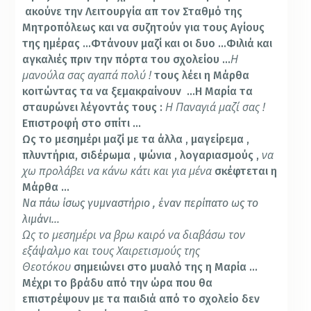
ακούνε την Λειτουργία απ τον Σταθμό της
Μητροπόλεως και να συζητούν για τους Αγίους
της ημέρας …Φτάνουν μαζί και οι δυο …Φιλιά και
Η
αγκαλιές πριν την πόρτα του σχολείου …
μανούλα σας αγαπά πολύ !
τους λέει η Μάρθα
κοιτώντας τα να ξεμακραίνουν …Η Μαρία τα
Η Παναγιά μαζί σας !
σταυρώνει λέγοντάς τους :
Επιστροφή στο σπίτι …
Ως το μεσημέρι μαζί με τα άλλα , μαγείρεμα ,
να
πλυντήρια, σιδέρωμα , ψώνια , λογαριασμούς ,
χω προλάβει να κάνω κάτι και για μένα
σκέφτεται η
Μάρθα …
Να πάω ίσως γυμναστήριο , έναν περίπατο ως το
λιμάνι…
Ως το μεσημέρι να βρω καιρό να διαβάσω τον
εξάψαλμο και τους Χαιρετισμούς της
Θεοτόκου
σημειώνει στο μυαλό της η Μαρία …
Μέχρι το βράδυ από την ώρα που θα
επιστρέψουν με τα παιδιά από το σχολείο δεν