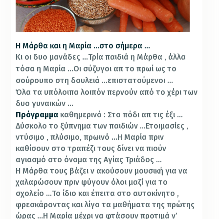
Η Μάρθα και η Μαρία …στο σήμερα …
Κι οι δυο μανάδες …Τρία παιδιά η Μάρθα , άλλα
τόσα η Μαρία …Οι σύζυγοι απ το πρωί ως το
σούρουπο στη δουλειά …επιστατούμενοι …
Όλα τα υπόλοιπα λοιπόν περνούν από το χέρι των
δυο γυναικών …
Πρόγραμμα
καθημερινό : Στο πόδι απ τις έξι …
Δύσκολο το ξύπνημα των παιδιών …Ετοιμασίες ,
ντύσιμο , πλύσιμο, πρωινό …Η Μαρία πριν
καθίσουν στο τραπέζι τους δίνει να πιούν
αγιασμό στο όνομα της Αγίας Τριάδος …
Η Μάρθα τους βάζει ν ακούσουν μουσική για να
χαλαρώσουν πριν φύγουν όλοι μαζί για το
σχολείο …Το ίδιο και έπειτα στο αυτοκίνητο ,
φρεσκάροντας και λίγο τα μαθήματα της πρώτης
ώρας …Η Μαρία μέχρι να φτάσουν προτιμά ν’