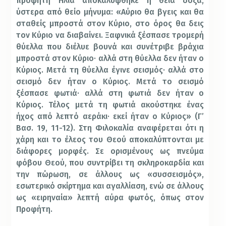
προφήτη Ηλία αποκαλύφθηκε η θεία δόξα,
ύστερα από θείο μήνυμα: «Αύριο θα βγεις και θα
σταθείς μπροστά στον Κύριο, στο όρος θα δεις
τον Κύριο να διαβαίνει. Ξαφνικά ξέσπασε τρομερή
θύελλα που διέλυε βουνά και συνέτριβε βράχια
μπροστά στον Κύριο· αλλά στη θύελλα δεν ήταν ο
Κύριος. Μετά τη θύελλα έγινε σεισμός· αλλά στο
σεισμό δεν ήταν ο Κύριος. Μετά το σεισμό
ξέσπασε φωτιά· αλλά στη φωτιά δεν ήταν ο
Κύριος. Τέλος μετά τη φωτιά ακούστηκε ένας
ήχος από λεπτό αεράκι· εκεί ήταν ο Κύριος» (Γ’
Βασ. 19, 11-12). Στη Φιλοκαλία αναφέρεται ότι η
χάρη και το έλεος του Θεού αποκαλύπτονται με
διάφορες μορφές. Σε ορισμένους ως πνεύμα
φόβου Θεού, που συντρίβει τη σκληροκαρδία και
την πώρωση, σε άλλους ως «συσσεισμός»,
εσωτερικό σκίρτημα και αγαλλίαση, ενώ σε άλλους
ως «ειρηναία» λεπτή αύρα φωτός, όπως στον
Προφήτη.