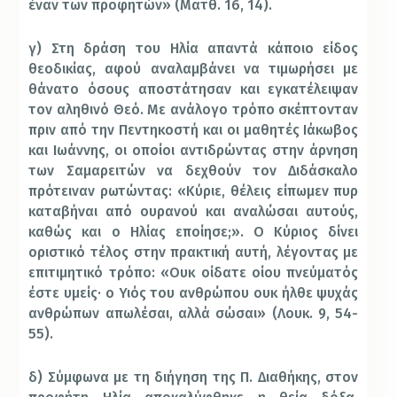
έναν των προφητών» (Ματθ. 16, 14).
γ) Στη δράση του Ηλία απαντά κάποιο είδος
θεοδικίας, αφού αναλαμβάνει να τιμωρήσει με
θάνατο όσους αποστάτησαν και εγκατέλειψαν
τον αληθινό Θεό. Με ανάλογο τρόπο σκέπτονταν
πριν από την Πεντηκοστή και οι μαθητές Ιάκωβος
και Ιωάννης, οι οποίοι αντιδρώντας στην άρνηση
των Σαμαρειτών να δεχθούν τον Διδάσκαλο
πρότειναν ρωτώντας: «Κύριε, θέλεις είπωμεν πυρ
καταβήναι από ουρανού και αναλώσαι αυτούς,
καθώς και ο Ηλίας εποίησε;». Ο Κύριος δίνει
οριστικό τέλος στην πρακτική αυτή, λέγοντας με
επιτιμητικό τρόπο: «Ουκ οίδατε οίου πνεύματός
έστε υμείς· ο Υιός του ανθρώπου ουκ ήλθε ψυχάς
ανθρώπων απωλέσαι, αλλά σώσαι» (Λουκ. 9, 54-
55).
δ) Σύμφωνα με τη διήγηση της Π. Διαθήκης, στον