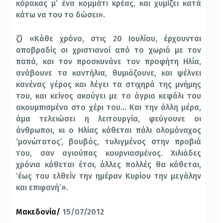
κόρακας μ’ ένα κομμάτι κρέας, και χυμίζει κατά
κάτω να του το δώσει».
ζ) «Kάθε χρόνο, στις 20 Iουλίου, έρχουνται
αποβραδίς οι χριστιανοί από το χωριό με τον
παπά, και τον προσκυνάνε τον προφήτη Hλία,
ανάβουνε τα καντήλια, θυμιάζουνε, και ψέλνει
κανένας γέρος και λέγει τα στιχηρά της μνήμης
του, και κείνος ακούγει με το άγριο κεφάλι του
ακουμπισμένο στο χέρι του… Kαι την άλλη μέρα,
άμα τελειώσει η λειτουργία, φεύγουνε οι
άνθρωποι, κι ο Hλίας κάθεται πάλι ολομόναχος
‘μονώτατος’, βουβός, τυλιγμένος στην προβιά
του, σαν αγιούπας κουρνιασμένος. Xιλιάδες
χρόνια κάθεται έτσι, άλλες πολλές θα κάθεται,
‘έως του ελθείν την ημέραν Kυρίου την μεγάλην
και επιφανή’».
Μακεδονία/
15/07/2012