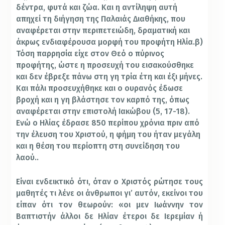
δέντρα, φυτά και ζώα. Και η αντίληψη αυτή
απηχεί τη διήγηση της Παλαιάς Διαθήκης, που
αναφέρεται στην περιπετειώδη, δραματική και
άκρως ενδιαφέρουσα μορφή του προφήτη Ηλία.
β)
Τόση παρρησία είχε στον Θεό ο πύρινος
προφήτης, ώστε η προσευχή του εισακούσθηκε
και δεν έβρεξε πάνω στη γη τρία έτη και έξι μήνες.
Και πάλι προσευχήθηκε και ο ουρανός έδωσε
βροχή και η γη βλάστησε τον καρπό της, όπως
αναφέρεται στην επιστολή Ιακώβου (5, 17-18).
Ενώ ο Ηλίας έδρασε 850 περίπου χρόνια πριν από
την έλευση του Χριστού, η φήμη του ήταν μεγάλη
και η θέση του περίοπτη στη συνείδηση του
λαού..
Είναι ενδεικτικό ότι, όταν ο Χριστός ρώτησε τους
μαθητές τι λένε οι άνθρωποι γι’ αυτόν, εκείνοι του
είπαν ότι τον θεωρούν: «οι μεν Ιωάννην τον
Βαπτιστήν άλλοι δε Ηλίαν έτεροι δε Ιερεμίαν ή