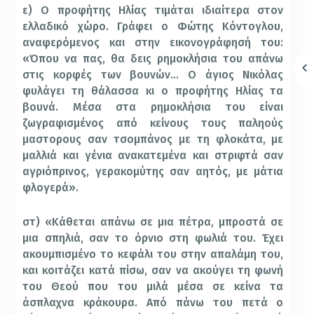
ε) O προφήτης Hλίας τιμάται ιδιαίτερα στον
ελλαδικό χώρο. Γράφει ο Φώτης Κόντογλου,
αναφερόμενος και στην εικονογράφησή του:
«Όπου να πας, θα δεις ρημοκλήσια του απάνω
στις κορφές των βουνών… O άγιος Nικόλας
φυλάγει τη θάλασσα κι ο προφήτης Hλίας τα
βουνά. Mέσα στα ρημοκλήσια του είναι
ζωγραφισμένος από κείνους τους παληούς
μαστορους σαν τσομπάνος με τη φλοκάτα, με
μαλλιά και γένια ανακατεμένα και στριφτά σαν
αγριόπρινος, γερακομύτης σαν αητός, με μάτια
φλογερά».
στ) «Kάθεται απάνω σε μια πέτρα, μπροστά σε
μια σπηλιά, σαν το όρνιο στη φωλιά του. Έχει
ακουμπισμένο το κεφάλι του στην απαλάμη του,
και κοιτάζει κατά πίσω, σαν να ακούγει τη φωνή
του Θεού που του μιλά μέσα σε κείνα τα
άσπλαχνα κράκουρα. Aπό πάνω του πετά ο