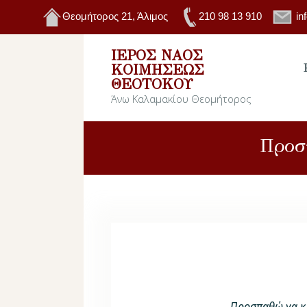
Θεομήτορος 21, Άλιμος
210 98 13 910
in
ΙΕΡΌΣ ΝΑΌΣ
ΚΟΙΜΉΣΕΩΣ
ΘΕΟΤΌΚΟΥ
Άνω Καλαμακίου Θεομήτορος
Προσ
Προσπαθώ να κ