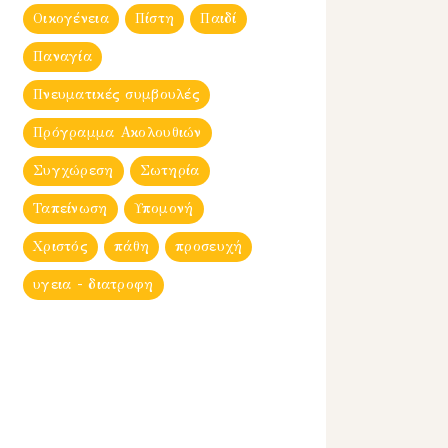
Οικογένεια
Πίστη
Παιδί
Παναγία
Πνευματικές συμβουλές
Πρόγραμμα Ακολουθιών
Συγχώρεση
Σωτηρία
Ταπείνωση
Υπομονή
Χριστός
πάθη
προσευχή
υγεια - διατροφη