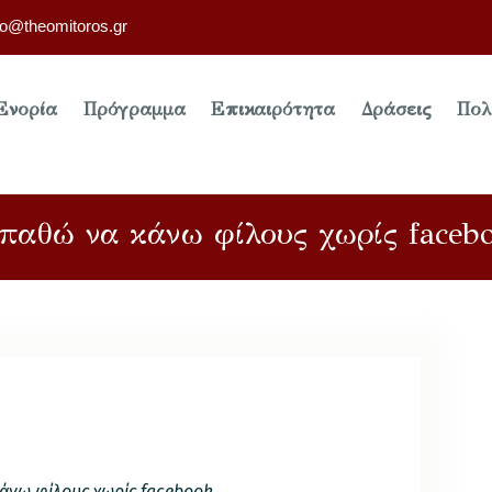
fo@theomitoros.gr
Ενορία
Πρόγραμμα
Επικαιρότητα
Δράσεις
Πολ
παθώ να κάνω φίλους χωρίς faceb
άνω φίλους χωρίς facebook….