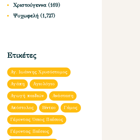
Χριστούγεννα
(169)
Ψυχωφελή
(1,727)
Ετικέτες
Αγ. Ιωάννης Χρυσόστομος
Αγάπη
Αγιολόγιο
Αγωγή παιδιών
Ανάσταση
Απόστολος
Βίντεο
Γάμος
Γέροντας Όσιος Παΐσιος
Γέροντας Παΐσιος