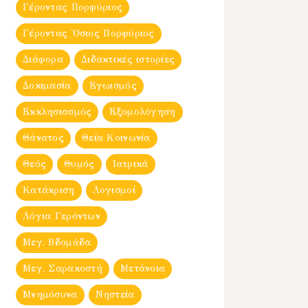
Γέροντας Πορφύριος
Γέροντας Ὀσιος Πορφύριος
Διάφορα
Διδακτικές ιστορίες
Δοκιμασία
Εγωισμός
Εκκλησιασμός
Εξομολόγηση
Θάνατος
Θεία Κοινωνία
Θεός
Θυμός
Ιατρικά
Κατάκριση
Λογισμοί
Λόγια Γερόντων
Μεγ. Βδομἀδα
Μεγ. Σαρακοστή
Μετάνοια
Μνημόσυνα
Νηστεία