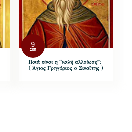
9
ΣΕΠ
Ποιά είναι η “καλή αλλοίωση”;
( Άγιος Γρηγόριος ο Σιναΐτης )