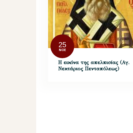
25
ΝΟΈ
Η εικόνα της απελπισίας (Αγ.
Νεκτάριος Πενταπόλεως)