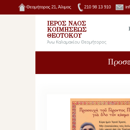
Θεομήτορος 21, Άλιμος
210 98 13 910
in
ΙΕΡΌΣ ΝΑΌΣ
ΚΟΙΜΉΣΕΩΣ
ΘΕΟΤΌΚΟΥ
Άνω Καλαμακίου Θεομήτορος
Προσε