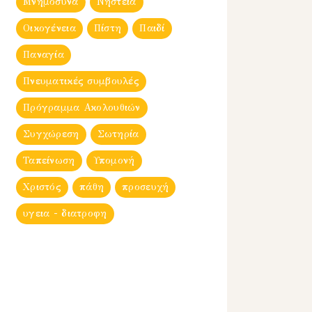
Μνημόσυνα
Νηστεία
Οικογένεια
Πίστη
Παιδί
Παναγία
Πνευματικές συμβουλές
Πρόγραμμα Ακολουθιών
Συγχώρεση
Σωτηρία
Ταπείνωση
Υπομονή
Χριστός
πάθη
προσευχή
υγεια - διατροφη