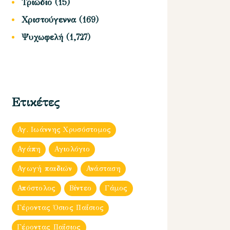
Τριώδιο
(15)
Χριστούγεννα
(169)
Ψυχωφελή
(1,727)
Ετικέτες
Αγ. Ιωάννης Χρυσόστομος
Αγάπη
Αγιολόγιο
Αγωγή παιδιών
Ανάσταση
Απόστολος
Βίντεο
Γάμος
Γέροντας Όσιος Παΐσιος
Γέροντας Παΐσιος