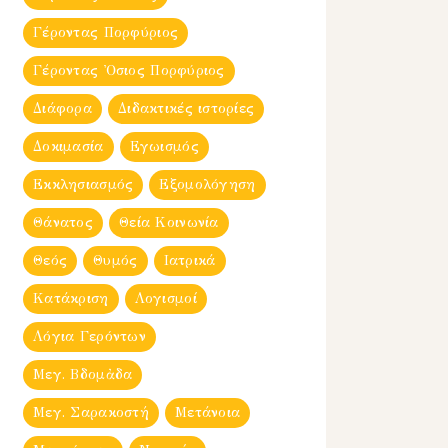
Γέροντας Πορφύριος
Γέροντας Ὀσιος Πορφύριος
Διάφορα
Διδακτικές ιστορίες
Δοκιμασία
Εγωισμός
Εκκλησιασμός
Εξομολόγηση
Θάνατος
Θεία Κοινωνία
Θεός
Θυμός
Ιατρικά
Κατάκριση
Λογισμοί
Λόγια Γερόντων
Μεγ. Βδομἀδα
Μεγ. Σαρακοστή
Μετάνοια