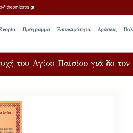
fo@theomitoros.gr
Ενορία
Πρόγραμμα
Επικαιρότητα
Δράσεις
Πολ
υχή του Αγίου Παϊσίου γιά ὅλο τον