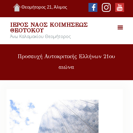
Θεομήτορος 21, Άλιμος
ΙΕΡΌΣ ΝΑΌΣ ΚΟΙΜΉΣΕΩΣ
ΘΕΟΤΌΚΟΥ
Άνω Καλαμακίου Θεομήτορος
Προσευχή Αυτοκριτικής Ελλήνων 21ου
αιώνα