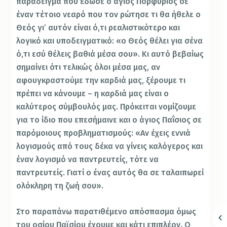
παράδειγμα που έδωσε ο άγιος Πορφύριος σε
έναν τέτοιο νεαρό που τον ρώτησε τι θα ήθελε ο
Θεός γι’ αυτόν είναι ό,τι ρεαλιστικότερο και
λογικό και υποδειγματικό: «ο Θεός θέλει για σένα
ό,τι εσύ θέλεις βαθιά μέσα σου». Κι αυτό βεβαίως
σημαίνει ότι τελικώς όλοι μέσα μας, αν
αφουγκραστούμε την καρδιά μας, ξέρουμε τι
πρέπει να κάνουμε – η καρδιά μας είναι ο
καλύτερος σύμβουλός μας. Πρόκειται νομίζουμε
για το ίδιο που επεσήμαινε και ο άγιος Παΐσιος σε
παρόμοιους προβληματισμούς: «Αν έχεις εννιά
λογισμούς από τους δέκα να γίνεις καλόγερος και
έναν λογισμό να παντρευτείς, τότε να
παντρευτείς. Γιατί ο ένας αυτός θα σε ταλαιπωρεί
ολόκληρη τη ζωή σου».
Στο παραπάνω παρατιθέμενο απόσπασμα όμως
του οσίου Παϊσίου έχουμε και κάτι επιπλέον. Ο