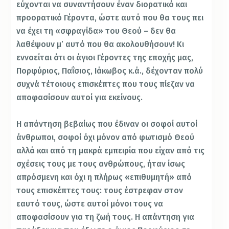
εύχονται να συναντήσουν έναν διορατικό και
προορατικό Γέροντα, ώστε αυτό που θα τους πει
να έχει τη «σφραγίδα» του Θεού – δεν θα
λαθέψουν μ’ αυτό που θα ακολουθήσουν! Κι
εννοείται ότι οι άγιοι Γέροντες της εποχής μας,
Πορφύριος, Παΐσιος, Ιάκωβος κ.ά., δέχονταν πολύ
συχνά τέτοιους επισκέπτες που τους πίεζαν να
αποφασίσουν αυτοί για εκείνους.
Η απάντηση βεβαίως που έδιναν οι σοφοί αυτοί
άνθρωποι, σοφοί όχι μόνον από φωτισμό Θεού
αλλά και από τη μακρά εμπειρία που είχαν από τις
σχέσεις τους με τους ανθρώπους, ήταν ίσως
απρόσμενη και όχι η πλήρως «επιθυμητή» από
τους επισκέπτες τους: τους έστρεφαν στον
εαυτό τους, ώστε αυτοί μόνοι τους να
αποφασίσουν για τη ζωή τους. Η απάντηση για