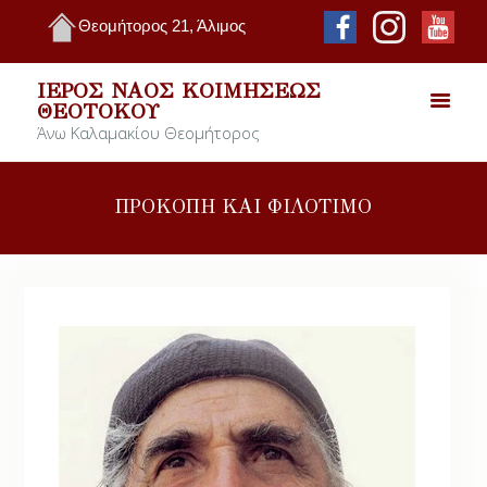
Θεομήτορος 21, Άλιμος
ΙΕΡΌΣ ΝΑΌΣ ΚΟΙΜΉΣΕΩΣ
ΘΕΟΤΌΚΟΥ
Άνω Καλαμακίου Θεομήτορος
ΠΡΟΚΟΠΗ ΚΑΙ ΦΙΛΟΤΙΜΟ