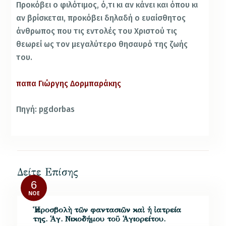
Προκόβει ο φιλότιμος, ό,τι κι αν κάνει και όπου κι
αν βρίσκεται, προκόβει δηλαδή ο ευαίσθητος
άνθρωπος που τις εντολές του Χριστού τις
θεωρεί ως τον μεγαλύτερο θησαυρό της ζωής
του.
παπα Γιώργης Δορμπαράκης
Πηγή: pgdorbas
Δείτε Επίσης
6
ΝΟΈ
Ἡ προσβολὴ τῶν φαντασιῶν καὶ ἡ ἰατρεία
της. Ἁγ. Νικοδήμου τοῦ Ἁγιορείτου.