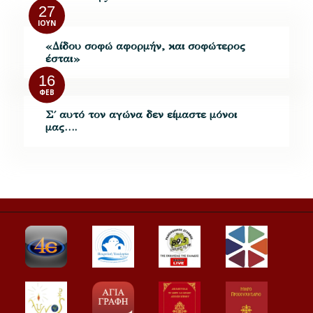
27
ΙΟΎΝ
«Δίδου σοφώ αφορμήν, και σοφώτερος
έσται»
16
ΦΕΒ
Σ΄ αυτό τον αγώνα δεν είμαστε μόνοι
μας….