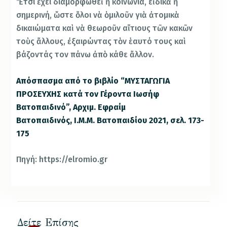
Ἔτσι ἔχει διαμορφωθεῖ ἡ κοινωνία, εἰδικὰ ἡ
σημερινή, ὥστε ὅλοι νὰ ὁμιλοῦν γιὰ ἀτομικὰ
δικαιώματα καὶ νὰ θεωροῦν αἴτιους τῶν κακῶν
τοὺς ἄλλους, ἐξαιρώντας τὸν ἑαυτό τους καὶ
βάζοντάς τον πάνω ἀπὸ κάθε ἄλλον.
Απόσπασμα από το βιβλίο “ΜΥΣΤΑΓΩΓΙΑ
ΠΡΟΣΕΥΧΗΣ κατά τον Γέροντα Ιωσήφ
Βατοπαιδινό”, Αρχιμ. Εφραίμ
Βατοπαιδινός, Ι.Μ.Μ. Βατοπαιδίου 2021, σελ. 173-
175
Πηγή: https://elromio.gr
Δείτε Επίσης