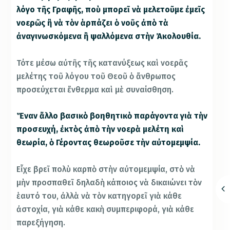
λόγο τῆς Γραφῆς, ποὺ μπορεῖ νὰ μελετοῦμε ἐμεῖς
νοερῶς ἢ νὰ τὸν ἁρπάζει ὁ νοῦς ἀπὸ τὰ
ἀναγινωσκόμενα ἢ ψαλλόμενα στὴν Ἀκολουθία.
Τότε μέσω αὐτῆς τῆς κατανύξεως καὶ νοερᾶς
μελέτης τοῦ λόγου τοῦ Θεοῦ ὁ ἄνθρωπος
προσεύχεται ἔνθερμα καὶ μὲ συναίσθηση.
Ἕναν ἄλλο βασικὸ βοηθητικὸ παράγοντα γιὰ τὴν
προσευχή, ἐκτὸς ἀπὸ τὴν νοερὰ μελέτη καὶ
θεωρία, ὁ Γέροντας θεωροῦσε τὴν αὐτομεμψία.
Εἶχε βρεῖ πολὺ καρπὸ στὴν αὐτομεμψία, στὸ νὰ
μὴν προσπαθεῖ δηλαδὴ κάποιος νὰ δικαιώνει τὸν
ἑαυτό του, ἀλλὰ νὰ τὸν κατηγορεῖ γιὰ κάθε
ἀστοχία, γιὰ κάθε κακὴ συμπεριφορά, γιὰ κάθε
παρεξήγηση.