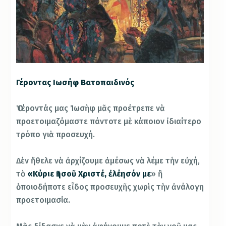
Γέροντας Ιωσήφ Βατοπαιδινός
Ὁ Γέροντάς μας Ἰωσὴφ μᾶς προέτρεπε νὰ
προετοιμαζόμαστε πάντοτε μὲ κάποιον ἰδιαίτερο
τρόπο γιὰ προσευχή.
Δὲν ἤθελε νὰ ἀρχίζουμε ἀμέσως νὰ λέμε τὴν εὐχή,
τὸ
«Κύριε Ἰησοῦ Χριστέ, ἐλέησόν με
» ἢ
ὁποιοδήποτε εἶδος προσευχῆς χωρὶς τὴν ἀνάλογη
προετοιμασία.