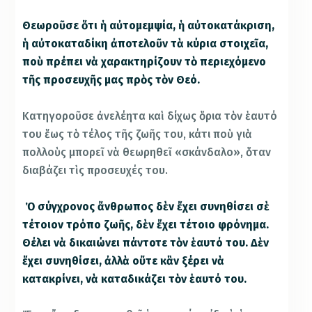
Θεωροῦσε ὅτι ἡ αὐτομεμψία, ἡ αὐτοκατάκριση,
ἡ αὐτοκαταδίκη ἀποτελοῦν τὰ κύρια στοιχεῖα,
ποὺ πρέπει νὰ χαρακτηρίζουν τὸ περιεχόμενο
τῆς προσευχῆς μας πρὸς τὸν Θεό.
Κατηγοροῦσε ἀνελέητα καὶ δίχως ὅρια τὸν ἑαυτό
του ἕως τὸ τέλος τῆς ζωῆς του, κάτι ποὺ γιὰ
πολλοὺς μπορεῖ νὰ θεωρηθεῖ «σκάνδαλο», ὅταν
διαβάζει τὶς προσευχές του.
Ὁ σύγχρονος ἄνθρωπος δὲν ἔχει συνηθίσει σὲ
τέτοιον τρόπο ζωῆς, δὲν ἔχει τέτοιο φρόνημα.
Θέλει νὰ δικαιώνει πάντοτε τὸν ἑαυτό του. Δὲν
ἔχει συνηθίσει, ἀλλὰ οὔτε κἂν ξέρει νὰ
κατακρίνει, νὰ καταδικάζει τὸν ἑαυτό του.