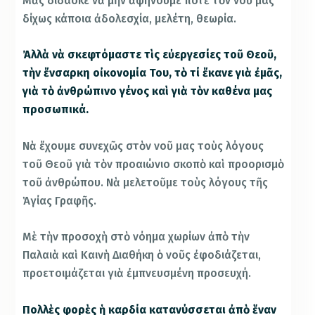
Μᾶς δίδασκε νὰ μὴν ἀφήνουμε ποτὲ τὸν νοῦ μας
δίχως κάποια ἀδολεσχία, μελέτη, θεωρία.
Ἀλλὰ νὰ σκεφτόμαστε τὶς εὐεργεσίες τοῦ Θεοῦ,
τὴν ἔνσαρκη οἰκονομία Του, τὸ τί ἔκανε γιὰ ἐμᾶς,
γιὰ τὸ ἀνθρώπινο γένος καὶ γιὰ τὸν καθένα μας
προσωπικά.
Νὰ ἔχουμε συνεχῶς στὸν νοῦ μας τοὺς λόγους
τοῦ Θεοῦ γιὰ τὸν προαιώνιο σκοπὸ καὶ προορισμὸ
τοῦ ἀνθρώπου. Νὰ μελετοῦμε τοὺς λόγους τῆς
Ἁγίας Γραφῆς.
Μὲ τὴν προσοχὴ στὸ νόημα χωρίων ἀπὸ τὴν
Παλαιὰ καὶ Καινὴ Διαθήκη ὁ νοῦς ἐφοδιάζεται,
προετοιμάζεται γιὰ ἐμπνευσμένη προσευχή.
Πολλὲς φορὲς ἡ καρδία κατανύσσεται ἀπὸ ἕναν